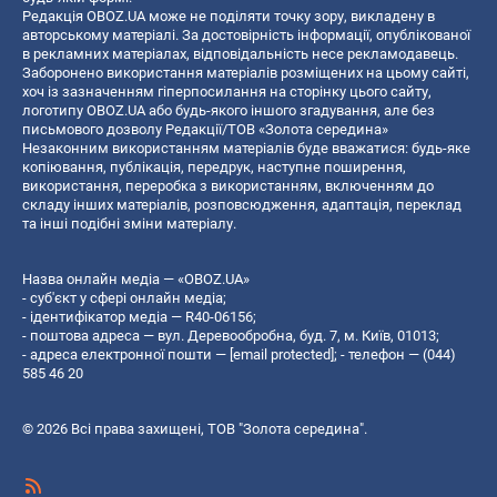
Редакція OBOZ.UA може не поділяти точку зору, викладену в
авторському матеріалі. За достовірність інформації, опублікованої
в рекламних матеріалах, відповідальність несе рекламодавець.
Заборонено використання матеріалів розміщених на цьому сайті,
хоч із зазначенням гіперпосилання на сторінку цього сайту,
логотипу OBOZ.UA або будь-якого іншого згадування, але без
письмового дозволу Редакції/ТОВ «Золота середина»
Незаконним використанням матеріалів буде вважатися: будь-яке
копiювання, публiкацiя, передрук, наступне поширення,
використання, переробка з використанням, включенням до
складу інших матеріалів, розповсюдження, адаптація, переклад
та інші подібні зміни матеріалу.
Назва онлайн медіа — «OBOZ.UA»
- суб'єкт у сфері онлайн медіа;
- ідентифікатор медіа — R40-06156;
- поштова адреса — вул. Деревообробна, буд. 7, м. Київ, 01013;
- адреса електронної пошти —
[email protected]
; - телефон — (044)
585 46 20
© 2026 Всі права захищені, ТОВ "Золота середина".