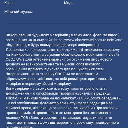
Краса
Мода
Жіночий журнал
Використання будь-яких матеріалів ( в тому числі фото- та відео-),
розміщених на цьому сайті
https://www.obozrevatel.com
та всіх його
піддоменах, в будь-якому вигляді суворо заборонено.
Дозволяється використання при отриманні письмового дозволу
на їх використання та за умови обов'язкового посилання на сайт
OBOZ.UA, а для інтернет-видань - при отриманні письмового
дозволу на їх використання та за умови обов'язкового
розміщення прямого, відкритого для пошукових систем,
гіперпосилання на сторінку OBOZ.UA за посиланням
https://www.obozrevatel.com
, на якій розміщено оригінальний
матеріал в першому абзаці матеріалу.
Всі матеріали на цьому сайті, в тому числі інтерв’ю, статті,
дослідження – є службовими творами журналістів редакції,
виключні майнові права на які належать ТОВ «Золота середина».
На всі опубліковані фотоматеріали Getty Images редакція має
майнові права, які захищаються законом України «Про авторські
права та суміжні права», ніхто не має права без письмового
дозволу ТОВ «Золота середина» їх використовувати, вони не
підлягають подальшому відтворенню, перекладу, поширенню в
будь-якій формі.