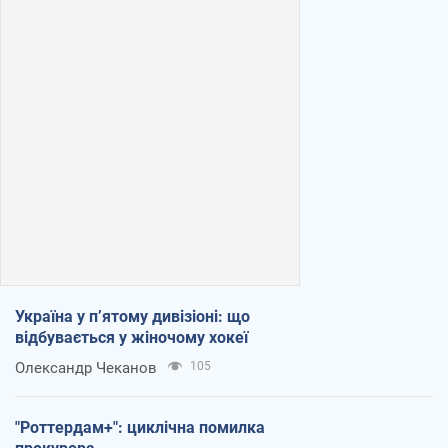
Україна у п’ятому дивізіоні: що
відбувається у жіночому хокеї
Олександр Чеканов
105
"Роттердам+": циклічна помилка