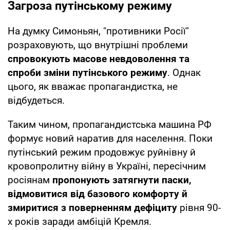
Загроза путінському режиму
На думку Симоньян, "противники Росії"
розраховують, що внутрішні проблеми
спровокують масове невдоволення та
спроби зміни путінського режиму
. Однак
цього, як вважає пропагандистка, не
відбудеться.
Таким чином, пропагандистська машина РФ
формує новий наратив для населення. Поки
путінський режим продовжує руйнівну й
кровопролитну війну в Україні, пересічним
росіянам
пропонують затягнути паски,
відмовитися від базового комфорту й
змиритися з поверненням дефіциту
рівня 90-
х років заради амбіцій Кремля.