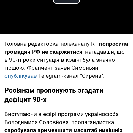
Play Video
Головна редакторка телеканалу RT
попросила
громадян РФ не скаржитися
, нагадавши, що
в 90-ті роки ситуація в країні була значно
гіршою. Фрагмент заяви Симоньян
опублікував
Telegram-канал "Сирена".
Росіянам пропонують згадати
дефіцит 90-х
Виступаючи в ефірі програми украінофоба
Володимира Соловйова, пропагандистка
спробувала применшити масштаб нинішніх