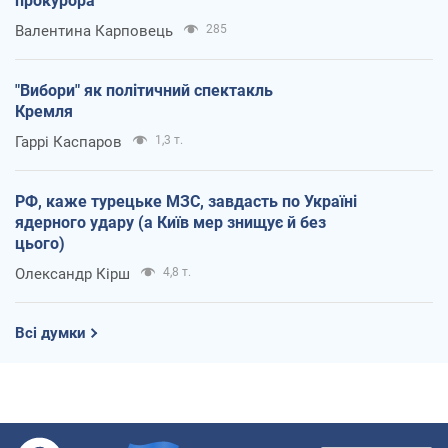
прокурора
Валентина Карповець
285
"Вибори" як політичний спектакль
Кремля
Гаррі Каспаров
1,3 т.
РФ, каже турецьке МЗС, завдасть по Україні
ядерного удару (а Київ мер знищує й без
цього)
Олександр Кірш
4,8 т.
Всі думки