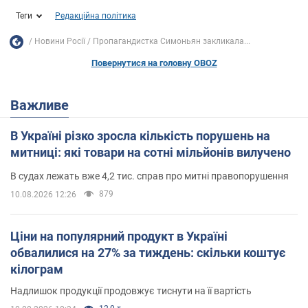
Теги
Редакційна політика
Новини Росії
Пропагандистка Симоньян закликала...
Повернутися на головну OBOZ
Важливе
В Україні різко зросла кількість порушень на
митниці: які товари на сотні мільйонів вилучено
В судах лежать вже 4,2 тис. справ про митні правопорушення
879
10.08.2026 12:26
Ціни на популярний продукт в Україні
обвалилися на 27% за тиждень: скільки коштує
кілограм
Надлишок продукції продовжує тиснути на її вартість