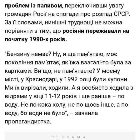
проблем із паливом
, переключивши увагу
громадян Росії на спогади про розпад СРСР.
За її словами, нинішні труднощі не можна
порівняти з тим, що
росіяни переживали на
початку 1990-х років.
"Бензину немає? Ну, я ще пам’ятаю, моє
покоління пам’ятає, як їжа взагалі-то була за
картками. Ви що, не пам’ятаєте? У моєму
місті, у Краснодарі, у 1992 році були купони.
Ми їх вирізали, ходили. А я особисто ходила з
відрами у віці 11-12 років і ще раніше – по
воду. Не по кока-колу, не по щось інше, а по
воду, бо води не було", – заявила
пропагандистка.