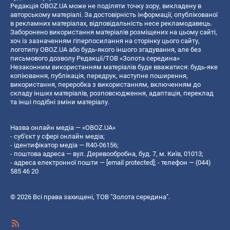
Редакція OBOZ.UA може не поділяти точку зору, викладену в
авторському матеріалі. За достовірність інформації, опублікованої
в рекламних матеріалах, відповідальність несе рекламодавець.
Заборонено використання матеріалів розміщених на цьому сайті,
хоч із зазначенням гіперпосилання на сторінку цього сайту,
логотипу OBOZ.UA або будь-якого іншого згадування, але без
письмового дозволу Редакції/ТОВ «Золота середина»
Незаконним використанням матеріалів буде вважатися: будь-яке
копiювання, публiкацiя, передрук, наступне поширення,
використання, переробка з використанням, включенням до
складу інших матеріалів, розповсюдження, адаптація, переклад
та інші подібні зміни матеріалу.
Назва онлайн медіа — «OBOZ.UA»
- суб'єкт у сфері онлайн медіа;
- ідентифікатор медіа — R40-06156;
- поштова адреса — вул. Деревообробна, буд. 7, м. Київ, 01013;
- адреса електронної пошти —
[email protected]
; - телефон — (044)
585 46 20
© 2026 Всі права захищені, ТОВ "Золота середина".