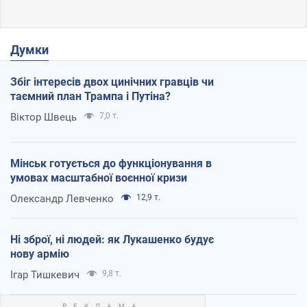
Думки
Збіг інтересів двох цинічних гравців чи
таємний план Трампа і Путіна?
Віктор Швець
7,0 т.
Мінськ готується до функціонування в
умовах масштабної воєнної кризи
Олександр Левченко
12,9 т.
Ні зброї, ні людей: як Лукашенко будує
нову армію
Ігар Тишкевич
9,8 т.