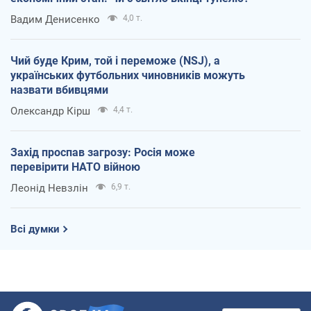
Вадим Денисенко
4,0 т.
Чий буде Крим, той і переможе (NSJ), а
українських футбольних чиновників можуть
назвати вбивцями
Олександр Кірш
4,4 т.
Захід проспав загрозу: Росія може
перевірити НАТО війною
Леонід Невзлін
6,9 т.
Всі думки