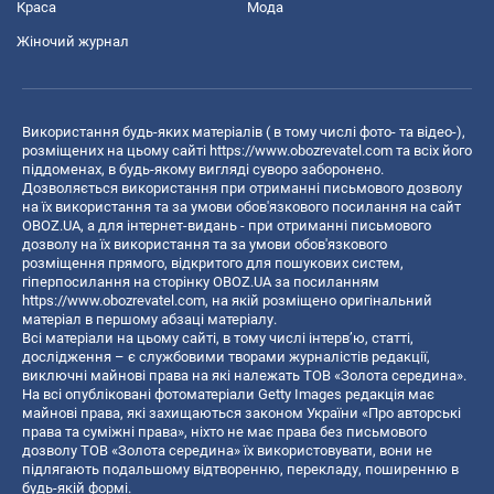
Краса
Мода
Жіночий журнал
Використання будь-яких матеріалів ( в тому числі фото- та відео-),
розміщених на цьому сайті
https://www.obozrevatel.com
та всіх його
піддоменах, в будь-якому вигляді суворо заборонено.
Дозволяється використання при отриманні письмового дозволу
на їх використання та за умови обов'язкового посилання на сайт
OBOZ.UA, а для інтернет-видань - при отриманні письмового
дозволу на їх використання та за умови обов'язкового
розміщення прямого, відкритого для пошукових систем,
гіперпосилання на сторінку OBOZ.UA за посиланням
https://www.obozrevatel.com
, на якій розміщено оригінальний
матеріал в першому абзаці матеріалу.
Всі матеріали на цьому сайті, в тому числі інтерв’ю, статті,
дослідження – є службовими творами журналістів редакції,
виключні майнові права на які належать ТОВ «Золота середина».
На всі опубліковані фотоматеріали Getty Images редакція має
майнові права, які захищаються законом України «Про авторські
права та суміжні права», ніхто не має права без письмового
дозволу ТОВ «Золота середина» їх використовувати, вони не
підлягають подальшому відтворенню, перекладу, поширенню в
будь-якій формі.