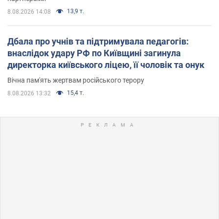
13,9 т.
8.08.2026 14:08
Дбала про учнів та підтримувала педагогів:
внаслідок удару РФ по Київщині загинула
директорка київського ліцею, її чоловік та онук
Вічна пам'ять жертвам російського терору
15,4 т.
8.08.2026 13:32