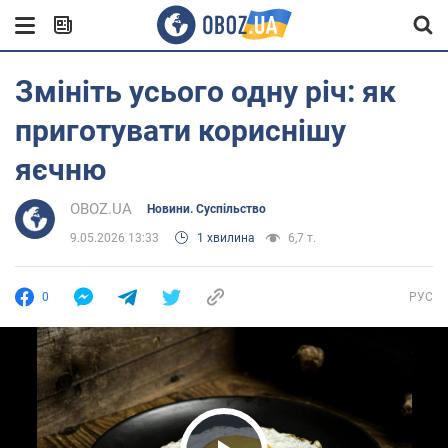
Змініть усього одну річ: як
приготувати кориснішу
яєчню
OBOZ.UA
Новини. Суспільство
9.05.2026 13:33
1 хвилина
6,7 т.
0
РУС