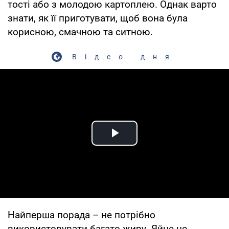
тості або з молодою картоплею. Однак варто
знати, як її приготувати, щоб вона була
корисною, смачною та ситною.
Відео дня
Play Video
Найперша порада – не потрібно
використовувати багато жиру. Яйце не