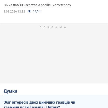
Вічна пам'ять жертвам російського терору
14,6 т.
8.08.2026 13:32
Думки
Збіг інтересів двох цинічних гравців чи
таємний план Трампа і Путіна?