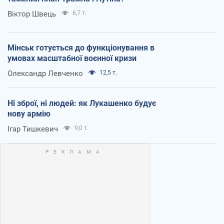
Віктор Швець
6,7 т.
Мінськ готується до функціонування в
умовах масштабної воєнної кризи
Олександр Левченко
12,5 т.
Ні зброї, ні людей: як Лукашенко будує
нову армію
Ігар Тишкевич
9,0 т.