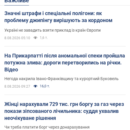
Важливе
Значні штрафи і спеціальні полігони: як
проблему джипінгу вирішують за кордоном
Україні не завадить взяти приклад із країн Європи
1,6 т.
8.08.2026 05:10
На Прикарпатті після аномальної спеки пройшла
потужна злива: дороги перетворились на річки.
Відео
Негода накрила Івано-Франківщину та курортний Буковель
16,0 т.
8.08.2026 09:27
Жінці нарахували 729 тис. грн боргу за газ через
покази зіпсованого лічильника: суддя ухвалив
неочікуване рішення
Чи треба платити борг через донарахування