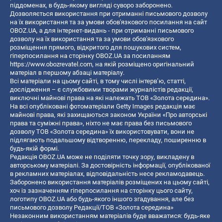
піддоменах, в будь-якому вигляді суворо заборонено.
Дозволяється використання при отриманні письмового дозволу
на їх використання та за умови обов'язкового посилання на сайт
OBOZ.UA, а для інтернет-видань - при отриманні письмового
дозволу на їх використання та за умови обов'язкового
розміщення прямого, відкритого для пошукових систем,
гіперпосилання на сторінку OBOZ.UA за посиланням
https://www.obozrevatel.com
, на якій розміщено оригінальний
матеріал в першому абзаці матеріалу.
Всі матеріали на цьому сайті, в тому числі інтерв’ю, статті,
дослідження – є службовими творами журналістів редакції,
виключні майнові права на які належать ТОВ «Золота середина».
На всі опубліковані фотоматеріали Getty Images редакція має
майнові права, які захищаються законом України «Про авторські
права та суміжні права», ніхто не має права без письмового
дозволу ТОВ «Золота середина» їх використовувати, вони не
підлягають подальшому відтворенню, перекладу, поширенню в
будь-якій формі.
Редакція OBOZ.UA може не поділяти точку зору, викладену в
авторському матеріалі. За достовірність інформації, опублікованої
в рекламних матеріалах, відповідальність несе рекламодавець.
Заборонено використання матеріалів розміщених на цьому сайті,
хоч із зазначенням гіперпосилання на сторінку цього сайту,
логотипу OBOZ.UA або будь-якого іншого згадування, але без
письмового дозволу Редакції/ТОВ «Золота середина»
Незаконним використанням матеріалів буде вважатися: будь-яке