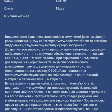
Афіша
Плітки
Краса
Мода
Жіночий журнал
Використання будь-яких матеріалів ( в тому числі фото- та відео-),
розміщених на цьому сайті
https://www.obozrevatel.com
та всіх його
піддоменах, в будь-якому вигляді суворо заборонено.
Дозволяється використання при отриманні письмового дозволу
на їх використання та за умови обов'язкового посилання на сайт
OBOZ.UA, а для інтернет-видань - при отриманні письмового
дозволу на їх використання та за умови обов'язкового
розміщення прямого, відкритого для пошукових систем,
гіперпосилання на сторінку OBOZ.UA за посиланням
https://www.obozrevatel.com
, на якій розміщено оригінальний
матеріал в першому абзаці матеріалу.
Всі матеріали на цьому сайті, в тому числі інтерв’ю, статті,
дослідження – є службовими творами журналістів редакції,
виключні майнові права на які належать ТОВ «Золота середина».
На всі опубліковані фотоматеріали Getty Images редакція має
майнові права, які захищаються законом України «Про авторські
права та суміжні права», ніхто не має права без письмового
дозволу ТОВ «Золота середина» їх використовувати, вони не