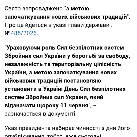
Свято запроваджено "
з метою
започаткування нових військових традицій
".
Про це йдеться в указі глави держави .
№
485/2026
.
"
Ураховуючи роль Сил безпілотних систем
Збройних сил України у боротьбі за свободу,
незалежність та територіальну цілісність
України, з метою започаткування нових
військових традицій постановляю
установити в Україні День Сил безпілотних
систем Збройних сил України, який
відзначати щороку 11 червня
", –
зазначається в документі.
Указ президента набирає чинності з дня його
опублікування, тобто, вже сьогодні.