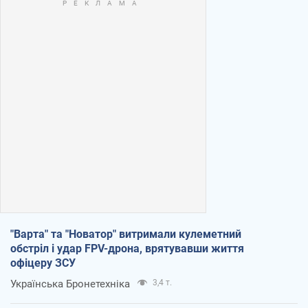
"Варта" та "Новатор" витримали кулеметний
обстріл і удар FPV-дрона, врятувавши життя
офіцеру ЗСУ
Українська Бронетехніка
3,4 т.