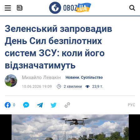
Зеленський запровадив
День Сил безпілотних
систем ЗСУ: коли його
відзначатимуть
Михайло Левакін
Новини. Суспільство
10.06.2026 19:09
2 хвилини
23,9 т.
0
РУС