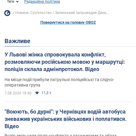
Теги
Редакційна політика
Новини. Суспільство
Зеленський запровадив День...
Повернутися на головну OBOZ
Важливе
У Львові жінка спровокувала конфлікт,
розмовляючи російською мовою у маршрутці:
поліція склала адмінпротокол. Відео
На місце події прибули патрульні поліцейські та слідчо-
оперативна група
11,3 т.
7.08.2026 18:40
"Воюють, бо дурні": у Чернівцях водій автобуса
зневажив українських військових і поплатився.
Відео
Водія звільнили після конфлікту з пасажирами та образ