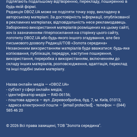
підлягають подальшому відтворенню, перекладу, поширенню в
будь-якій формі.
Редакція OBOZ.UA може не поділяти точку зору, викладену в
авторському матеріалі. За достовірність інформації, опублікованої
в рекламних матеріалах, відповідальність несе рекламодавець.
Заборонено використання матеріалів розміщених на цьому сайті,
хоч із зазначенням гіперпосилання на сторінку цього сайту,
логотипу OBOZ.UA або будь-якого іншого згадування, але без
письмового дозволу Редакції/ТОВ «Золота середина»
Незаконним використанням матеріалів буде вважатися: будь-яке
копiювання, публiкацiя, передрук, наступне поширення,
використання, переробка з використанням, включенням до
складу інших матеріалів, розповсюдження, адаптація, переклад
та інші подібні зміни матеріалу.
Назва онлайн медіа — «OBOZ.UA»
- суб'єкт у сфері онлайн медіа;
- ідентифікатор медіа — R40-06156;
- поштова адреса — вул. Деревообробна, буд. 7, м. Київ, 01013;
- адреса електронної пошти —
[email protected]
; - телефон — (044)
585 46 20
© 2026 Всі права захищені, ТОВ "Золота середина".