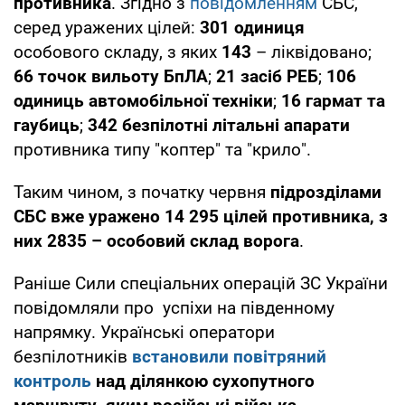
противника
. Згідно з
повідомленням
СБС,
серед уражених цілей:
301 одиниця
особового складу, з яких
143
– ліквідовано;
66 точок вильоту БпЛА
;
21 засіб РЕБ
;
106
одиниць автомобільної техніки
;
16 гармат та
гаубиць
;
342 безпілотні літальні апарати
противника типу "коптер" та "крило".
Таким чином, з початку червня
підрозділами
СБС вже уражено 14 295 цілей противника, з
них 2835 – особовий склад ворога
.
Раніше Сили спеціальних операцій ЗС України
повідомляли про успіхи на південному
напрямку. Українські оператори
безпілотників
встановили повітряний
контроль
над ділянкою сухопутного