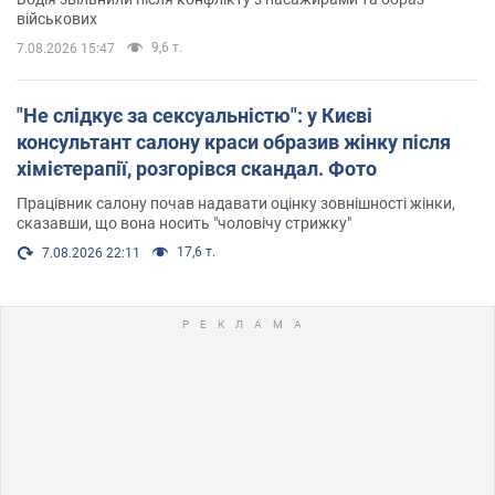
військових
9,6 т.
7.08.2026 15:47
"Не слідкує за сексуальністю": у Києві
консультант салону краси образив жінку після
хімієтерапії, розгорівся скандал. Фото
Працівник салону почав надавати оцінку зовнішності жінки,
сказавши, що вона носить "чоловічу стрижку"
17,6 т.
7.08.2026 22:11