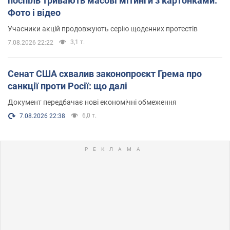
поспіль тривають масові мітинги з картонками.
Фото і відео
Учасники акцій продовжують серію щоденних протестів
3,1 т.
7.08.2026 22:22
Сенат США схвалив законопроєкт Грема про
санкції проти Росії: що далі
Документ передбачає нові економічні обмеження
6,0 т.
7.08.2026 22:38