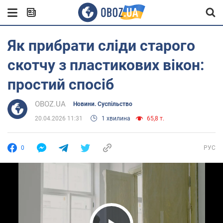
Як прибрати сліди старого
скотчу з пластикових вікон:
простий спосіб
OBOZ.UA
Новини. Суспільство
20.04.2026 11:31
1 хвилина
65,8 т.
0
РУС