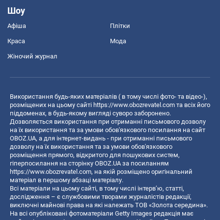
Шоу
Афіша
Плітки
Краса
Мода
Жіночий журнал
Використання будь-яких матеріалів ( в тому числі фото- та відео-),
розміщених на цьому сайті
https://www.obozrevatel.com
та всіх його
піддоменах, в будь-якому вигляді суворо заборонено.
Дозволяється використання при отриманні письмового дозволу
на їх використання та за умови обов'язкового посилання на сайт
OBOZ.UA, а для інтернет-видань - при отриманні письмового
дозволу на їх використання та за умови обов'язкового
розміщення прямого, відкритого для пошукових систем,
гіперпосилання на сторінку OBOZ.UA за посиланням
https://www.obozrevatel.com
, на якій розміщено оригінальний
матеріал в першому абзаці матеріалу.
Всі матеріали на цьому сайті, в тому числі інтерв’ю, статті,
дослідження – є службовими творами журналістів редакції,
виключні майнові права на які належать ТОВ «Золота середина».
На всі опубліковані фотоматеріали Getty Images редакція має