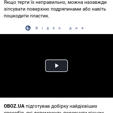
Якщо терти їх неправильно, можна назавжди
зіпсувати поверхню подряпинами або навіть
пошкодити пластик.
Відео дня
Play Video
OBOZ.UA
підготував добірку найдієвіших
способів, які допоможуть повернути вікнам