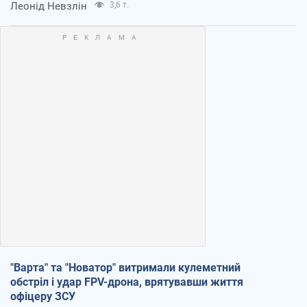
Леонід Невзлін
3,6 т.
"Варта" та "Новатор" витримали кулеметний
обстріл і удар FPV-дрона, врятувавши життя
офіцеру ЗСУ