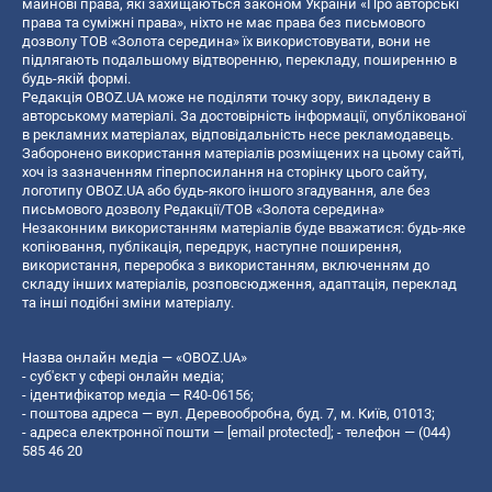
майнові права, які захищаються законом України «Про авторські
права та суміжні права», ніхто не має права без письмового
дозволу ТОВ «Золота середина» їх використовувати, вони не
підлягають подальшому відтворенню, перекладу, поширенню в
будь-якій формі.
Редакція OBOZ.UA може не поділяти точку зору, викладену в
авторському матеріалі. За достовірність інформації, опублікованої
в рекламних матеріалах, відповідальність несе рекламодавець.
Заборонено використання матеріалів розміщених на цьому сайті,
хоч із зазначенням гіперпосилання на сторінку цього сайту,
логотипу OBOZ.UA або будь-якого іншого згадування, але без
письмового дозволу Редакції/ТОВ «Золота середина»
Незаконним використанням матеріалів буде вважатися: будь-яке
копiювання, публiкацiя, передрук, наступне поширення,
використання, переробка з використанням, включенням до
складу інших матеріалів, розповсюдження, адаптація, переклад
та інші подібні зміни матеріалу.
Назва онлайн медіа — «OBOZ.UA»
- суб'єкт у сфері онлайн медіа;
- ідентифікатор медіа — R40-06156;
- поштова адреса — вул. Деревообробна, буд. 7, м. Київ, 01013;
- адреса електронної пошти —
[email protected]
; - телефон — (044)
585 46 20