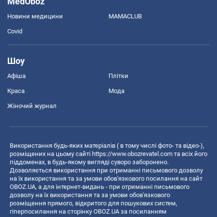
MedOboz
Новини медицини
MAMACLUB
Covid
Шоу
Афіша
Плітки
Краса
Мода
Жіночий журнал
Використання будь-яких матеріалів ( в тому числі фото- та відео-),
розміщених на цьому сайті
https://www.obozrevatel.com
та всіх його
піддоменах, в будь-якому вигляді суворо заборонено.
Дозволяється використання при отриманні письмового дозволу
на їх використання та за умови обов'язкового посилання на сайт
OBOZ.UA, а для інтернет-видань - при отриманні письмового
дозволу на їх використання та за умови обов'язкового
розміщення прямого, відкритого для пошукових систем,
гіперпосилання на сторінку OBOZ.UA за посиланням