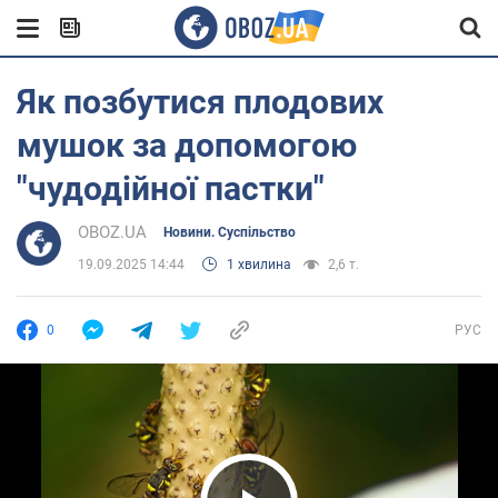
Як позбутися плодових
мушок за допомогою
"чудодійної пастки"
OBOZ.UA
Новини. Суспільство
19.09.2025 14:44
1 хвилина
2,6 т.
0
РУС