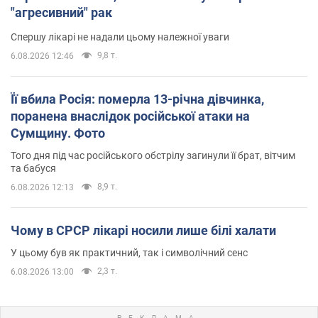
"агресивний" рак
Спершу лікарі не надали цьому належної уваги
9,8 т.
6.08.2026 12:46
Її вбила Росія: померла 13-річна дівчинка,
поранена внаслідок російської атаки на
Сумщину. Фото
Того дня під час російського обстрілу загинули її брат, вітчим
та бабуся
8,9 т.
6.08.2026 12:13
Чому в СРСР лікарі носили лише білі халати
У цьому був як практичний, так і символічний сенс
2,3 т.
6.08.2026 13:00