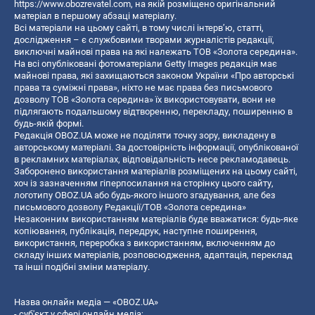
https://www.obozrevatel.com
, на якій розміщено оригінальний
матеріал в першому абзаці матеріалу.
Всі матеріали на цьому сайті, в тому числі інтерв’ю, статті,
дослідження – є службовими творами журналістів редакції,
виключні майнові права на які належать ТОВ «Золота середина».
На всі опубліковані фотоматеріали Getty Images редакція має
майнові права, які захищаються законом України «Про авторські
права та суміжні права», ніхто не має права без письмового
дозволу ТОВ «Золота середина» їх використовувати, вони не
підлягають подальшому відтворенню, перекладу, поширенню в
будь-якій формі.
Редакція OBOZ.UA може не поділяти точку зору, викладену в
авторському матеріалі. За достовірність інформації, опублікованої
в рекламних матеріалах, відповідальність несе рекламодавець.
Заборонено використання матеріалів розміщених на цьому сайті,
хоч із зазначенням гіперпосилання на сторінку цього сайту,
логотипу OBOZ.UA або будь-якого іншого згадування, але без
письмового дозволу Редакції/ТОВ «Золота середина»
Незаконним використанням матеріалів буде вважатися: будь-яке
копiювання, публiкацiя, передрук, наступне поширення,
використання, переробка з використанням, включенням до
складу інших матеріалів, розповсюдження, адаптація, переклад
та інші подібні зміни матеріалу.
Назва онлайн медіа — «OBOZ.UA»
- суб'єкт у сфері онлайн медіа;