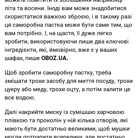
літа та восени. Іноді вам може знадобитися
скористатися важкою зброєю, і в такому разі
ця саморобна пастка може бути саме тим, що
вам потрібно. І, на щастя, її дуже легко
зробити, використовуючи лише два ключові
інгредієнти, які, ймовірно, вже є у ваших
шафах, пише
OBOZ
.
UA
.
Щоб зробити саморобну пастку, треба
змішати трохи засобу для миття посуду, трохи
цукру або меду, трохи оцту, а потім залити це
все водою.
Далі накрийте миску із сумішшю харчовою
плівкою та проколін у ній кілька отворів, які
мають бути достатньо великими, щоб мушки
могли потрапити всередину, але достатньо