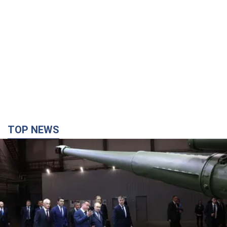
Кремль отримав "вікно можливостей", а Трамп
залишився майже без ракет: як бути Україні?
Інтерв’ю з Мельником
Думка, що в Росії закінчаться балістичні ракети, вкрай
небезпечна, наголосив експерт
5 часов назад
28,9 т.
Україна має домовленості на щомісячну
поставку ракет до Patriot від США: Зеленський
розкрив подробиці
Київ також веде активні переговори з європейськими
партнерами