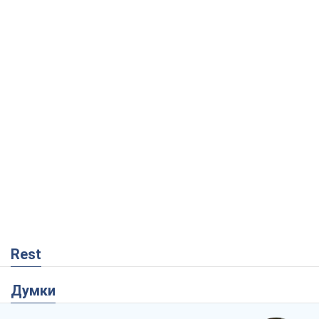
Думки
Збіг інтересів двох цинічних гравців чи
таємний план Трампа і Путіна?
Віктор Швець
6,4 т.
Мінськ готується до функціонування в
умовах масштабної воєнної кризи
Олександр Левченко
12,3 т.
Ні зброї, ні людей: як Лукашенко будує
нову армію
Ігар Тишкевич
8,5 т.