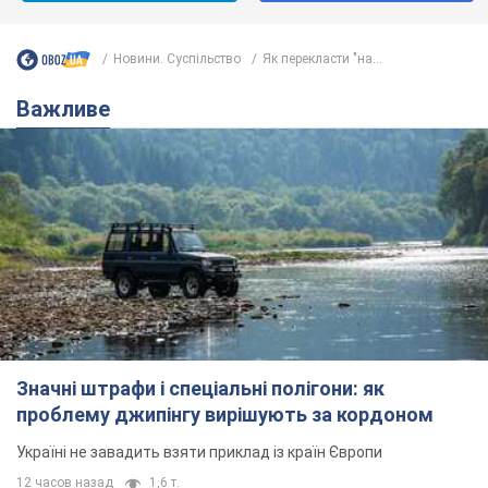
проблему джипінгу вирішують за кордоном
Україні не завадить взяти приклад із країн Європи
12 часов назад
1,6 т.
На Прикарпатті після аномальної
спеки пройшла потужна злива:
дороги перетворились на річки.
Відео
Негода накрила Івано-Франківщину та
курортний Буковель
7 часов назад
15,2 т.
Жінці нарахували 729 тис. грн боргу
за газ через покази зіпсованого
лічильника: суддя ухвалив
неочікуване рішення
Чи треба платити борг через донарахування
2 часа назад
30,0 т.