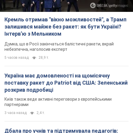
3 часа назад
2,4 т.
Дбала про учнів та підтримувала педагогів:
внаслідок удару РФ по Київщині загинула
директорка київського ліцею, її чоловік та онук
Вічна пам'ять жертвам російського терору
3 часа назад
14,2 т.