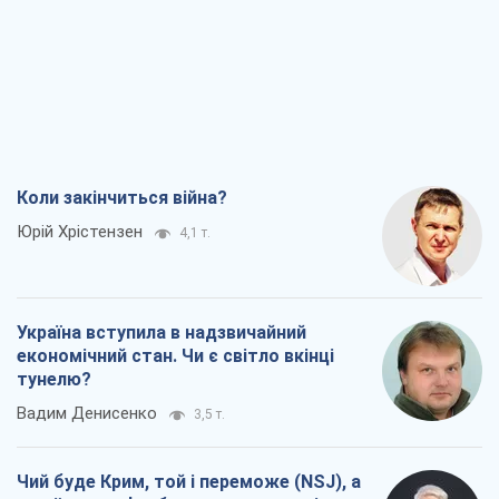
Вадим Денисенко
3,5 т.
Чий буде Крим, той і переможе (NSJ), а
українських футбольних чиновників
можуть назвати вбивцями
Олександр Кірш
4,0 т.
Захід проспав загрозу: Росія може
перевірити НАТО війною
Леонід Невзлін
6,7 т.
Всі думки