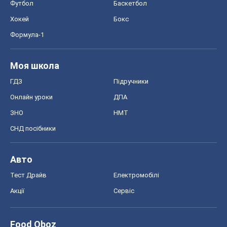
Акції
Сервіс
Food Oboz
Рецепти
Напої
Дієти
Економіка
Ринки та компанії
Макроекономіка
MedOboz
Новини медицини
MAMACLUB
Шоу
Афіша
Плітки