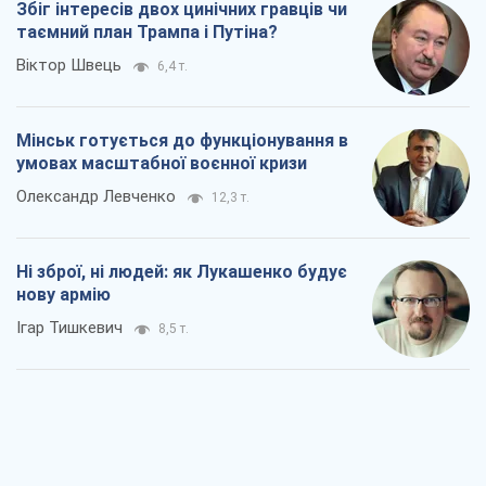
Коли закінчиться війна?
Юрій Хрістензен
4,1 т.
Україна вступила в надзвичайний
економічний стан. Чи є світло вкінці
тунелю?