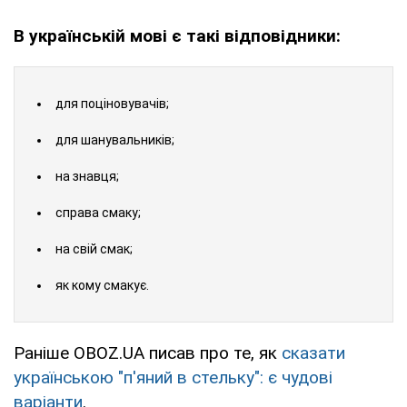
В українській мові є такі відповідники:
для поціновувачів;
для шанувальників;
на знавця;
справа смаку;
на свій смак;
як кому смакує.
Раніше OBOZ.UA писав про те, як
сказати
українською "п'яний в стельку": є чудові
варіанти
.