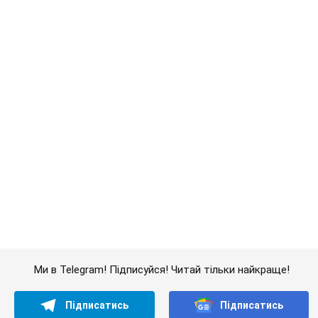
Ми в Telegram! Підписуйся! Читай тільки найкраще!
Підписатись
Підписатись
Новини. Суспільство
Як перекласти "на...
Важливе
Значні штрафи і спеціальні полігони: як