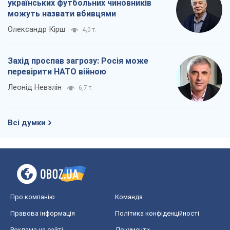
Про компанію
Команда
Правова інформація
Політика конфіденційності
Реклама на сайті
Документи
Редакційна політика
Журналісти OBOZ.UA на місці
подій
OBOZ.UA
Політика
Світ
Розслідування
Блоги
Суспільство
Регіони України
Київ
Харків
Запоріжжя
Дніпро