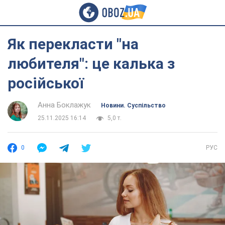
Як перекласти "на
любителя": це калька з
російської
Анна Боклажук
Новини. Суспільство
25.11.2025 16:14
5,0 т.
0
РУС