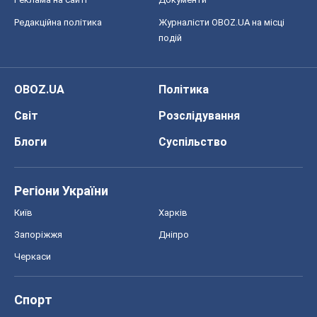
Черкаси
Спорт
Футбол
Баскетбол
Хокей
Бокс
Формула-1
Моя школа
ГДЗ
Підручники
Онлайн уроки
ДПА
ЗНО
НМТ
СНД посібники
Авто
Тест Драйв
Електромобілі