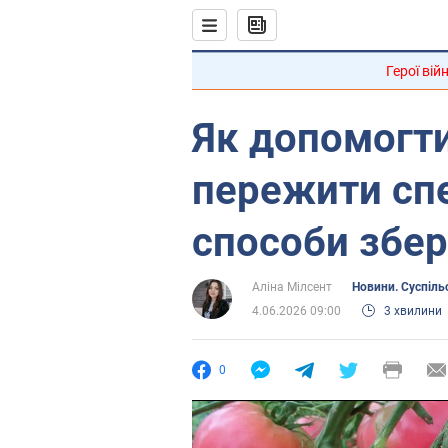
Герої вій
Як допомогт
пережити спе
способи збе
Аліна Мілсент
Новини. Суспіль
4.06.2026 09:00
3 хвилини
0