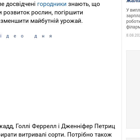
жалі
ле досвідчені
городники
знають, що
отри
У випл
и розвиток рослин, погіршити
зарпла
ь зменшити майбутній урожай.
роботи
філарм
8.08.20
ідео дня
жадд, Голлі Феррелл і Дженніфер Петриц
ирати витривалі сорти. Потрібно також