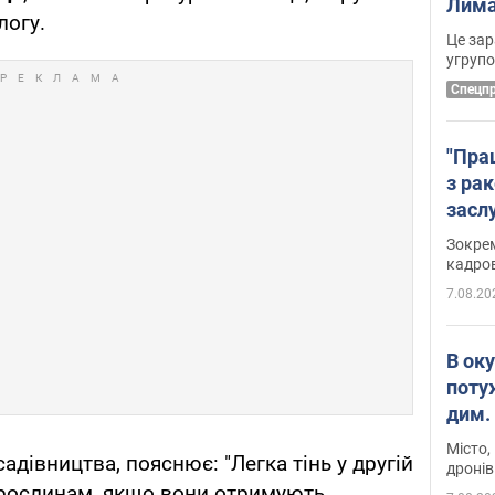
Лима
логу.
диск
Це зар
угруп
Cпецп
"Пра
з ра
засл
анон
Зокрем
кадров
7.08.20
В ок
поту
дим. 
Місто,
адівництва, пояснює: "Легка тінь у другій
дронів
 рослинам, якщо вони отримують