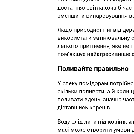
достатньо світла хоча б ча
зменшити випаровування во
Якщо природної тіні від дер
використати затінювальну с
легкого притінення, яке не 
пом’якшує найагресивніше 
Поливайте правильно
У спеку помідорам потрібно
скільки поливати, а й коли 
поливати вдень, значна час
діставшись коренів.
Воду слід лити
під корінь, а
масі може створити умови д