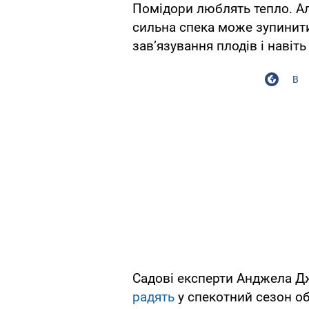
Помідори люблять тепло. А
сильна спека може зупинит
зав’язування плодів і навіт
В
Садові експерти Анджела Д
радять
у спекотний сезон об