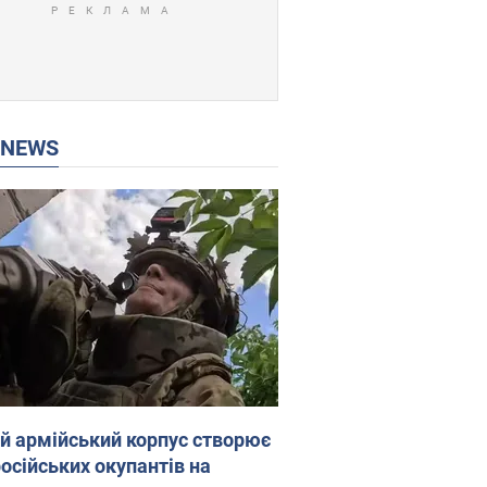
P NEWS
ій армійський корпус створює
російських окупантів на