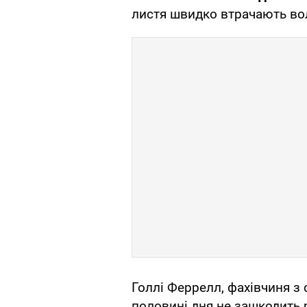
листя швидко втрачають во
Голлі Феррелл, фахівчиня з с
половині дня не зашкодить