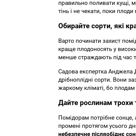
правильно поливати кущі, м
тінь і не чекати, поки плоди
Обирайте сорти, які к
Варто починати захист помід
краще плодоносять у високи
менше страждають під час т
Садова експертка Анджела Д
дрібноплідні сорти. Вони з
жаркому кліматі, бо плодам
Дайте рослинам трохи т
Помідорам потрібне сонце, 
промені протягом усього д
небезпечне післяобіднє со