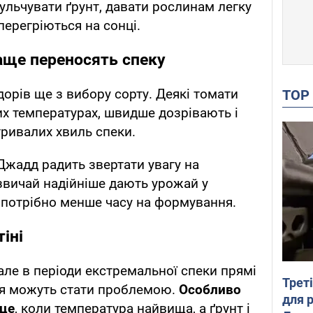
ульчувати ґрунт, давати рослинам легку
 перегріються на сонці.
раще переносять спеку
орів ще з вибору сорту. Деякі томати
TO
х температурах, швидше дозрівають і
ривалих хвиль спеки.
жадд радить звертати увагу на
азвичай надійніше дають урожай у
 потрібно менше часу на формування.
іні
але в періоди екстремальної спеки прямі
Трет
ня можуть стати проблемою.
Особливо
для 
нце
, коли температура найвища, а ґрунт і