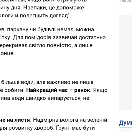
7.08.20
стину дня. Навпаки, це допоможе
логи й полегшить догляд".
ев, паркану чи будівлі немає, можна
ітку. Для помідорів зазвичай достатньо
перекриває світло повністю, а лише
сонце.
 більше води, але важливо не лише
це робити.
Найкращий час – ранок
. Якщо
тина води швидко випарується, не
 не на листя
. Надмірна волога на зеленій
Дум
ля розвитку хвороб. Ґрунт має бути