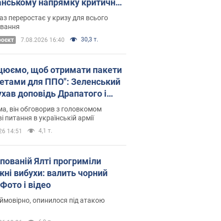
нському напрямку критичний
омфорт: як це вдалося
аз переростає у кризу для всього
овання
30,3 т.
роєкт
7.08.2026 16:40
цюємо, щоб отримати пакети
кетами для ППО": Зеленський
ухав доповідь Драпатого і
сував нові кроки
а, він обговорив з головкомом
і питання в українській армії
4,1 т.
26 14:51
упованій Ялті прогриміли
жні вибухи: валить чорний
Фото і відео
 ймовірно, опинилося під атакою