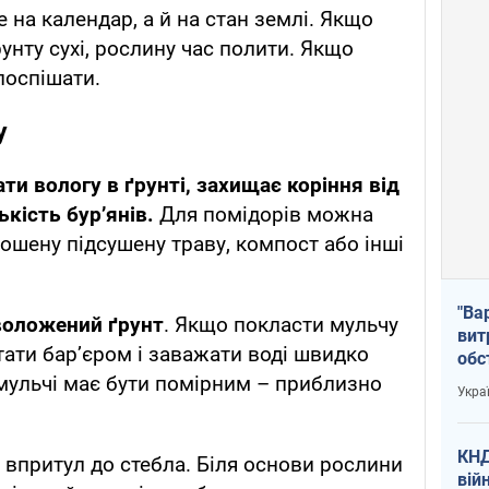
 на календар, а й на стан землі. Якщо
рунту сухі, рослину час полити. Якщо
поспішати.
у
и вологу в ґрунті, захищає коріння від
кість бур’янів.
Для помідорів можна
ошену підсушену траву, компост або інші
"Ва
воложений ґрунт
. Якщо покласти мульчу
вит
тати бар’єром і заважати воді швидко
обс
вря
мульчі має бути помірним – приблизно
Укра
офі
КНД
 впритул до стебла. Біля основи рослини
вій