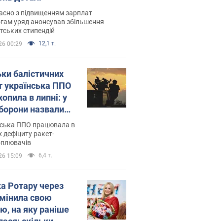
асно з підвищенням зарплат
гам уряд анонсував збільшення
тських стипендій
12,1 т.
26 00:29
ьки балістичних
т українська ППО
опила в липні: у
борони назвали
у
нська ППО працювала в
 дефіциту ракет-
оплювачів
6,4 т.
26 15:09
ка Ротару через
змінила свою
ю, на яку раніше