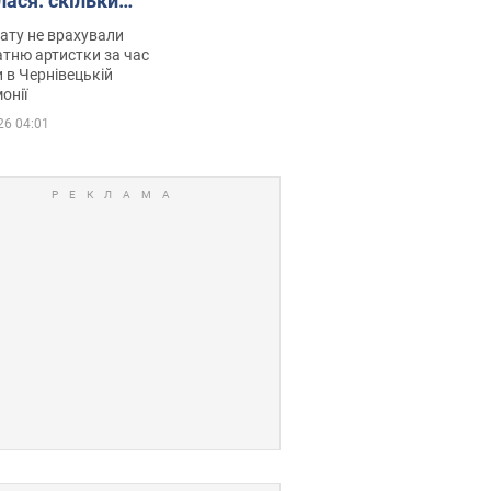
лася: скільки
мувала співачка
ату не врахували
тню артистки за час
 в Чернівецькій
онії
26 04:01