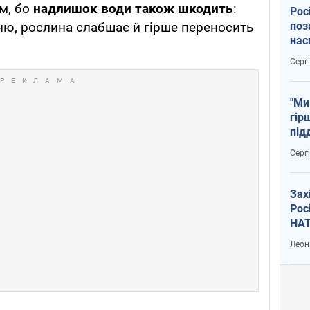
м, бо
надлишок води також шкодить
:
Рос
поз
ню, рослина слабшає й гірше переносить
нас
тем
Серг
"Ми
гір
під
рак
Серг
Зах
Рос
НАТ
Леон