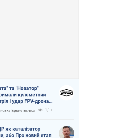
рта" та "Новатор"
римали кулеметний
тріл і удар FPV-дрона,
тувавши життя
1,1 т.
їнська Бронетехніка
церу ЗСУ
Р як каталізатор
ни, або Про новий етап