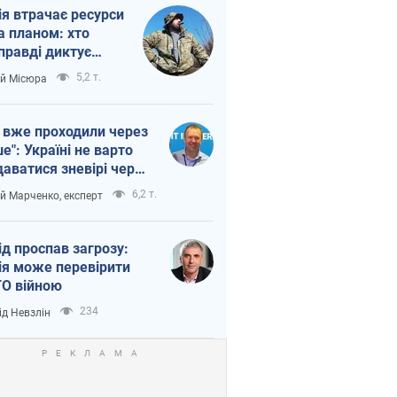
ія втрачає ресурси
а планом: хто
правді диктує
п війни
5,2 т.
ій Місюра
 вже проходили через
ше": Україні не варто
даватися зневірі через
етний терор
6,2 т.
ій Марченко, експерт
ід проспав загрозу:
ія може перевірити
О війною
234
ід Невзлін