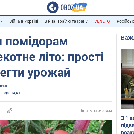
ни
Війна в Україні
Війна Ізраїлю та Ірану
VENETO
Російськ
Важ
и помідорам
котне літо: прості
регти урожай
ство
14,4 т.
Читать на русском
З 1 
підв
розк