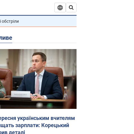
і обстріли
ливе
вересня українським вчителям
ищать зарплати: Корецький
рив деталі