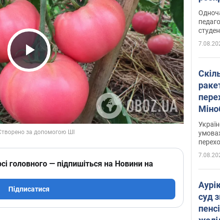
Одноч
педаго
студен
7.08.20
Play Video
Скіл
раке
перех
Міно
цифр
Украї
умовах
перех
7.08.20
сі головного — підпишіться на Новини на
Аурі
Підписатися
суд 
пенсі