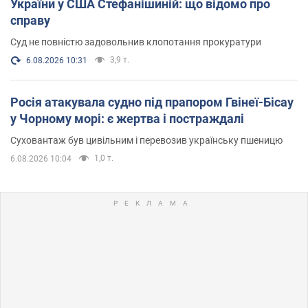
України у США Стефанішиній: що відомо про
справу
Суд не повністю задовольнив клопотання прокуратури
3,9 т.
6.08.2026 10:31
Росія атакувала судно під прапором Гвінеї-Бісау
у Чорному морі: є жертва і постраждалі
Суховантаж був цивільним і перевозив українську пшеницю
1,0 т.
6.08.2026 10:04