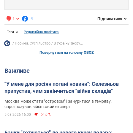
1
4
Підписатися
Теги
Редакційна політика
Новини. Суспільство
В Україну знову...
Повернутися на головну OBOZ
Важливе
"У мене для росіян погані новини": Селезньов
припустив, чим закінчиться "війна складів"
Москва може стати "островом" і зануритися в темряву,
спрогнозував військовий експерт
61,6 т.
5.08.2026 16:00
Банки "готуються" до нового курсу долара: