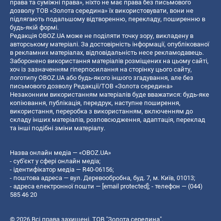
права та суміжні права», ніхто не має права без письмового
дозволу ТОВ «Золота середина» їх використовувати, вони не
підлягають подальшому відтворенню, перекладу, поширенню в
будь-якій формі.
Редакція OBOZ.UA може не поділяти точку зору, викладену в
авторському матеріалі. За достовірність інформації, опублікованої
в рекламних матеріалах, відповідальність несе рекламодавець.
Заборонено використання матеріалів розміщених на цьому сайті,
хоч із зазначенням гіперпосилання на сторінку цього сайту,
логотипу OBOZ.UA або будь-якого іншого згадування, але без
письмового дозволу Редакції/ТОВ «Золота середина»
Незаконним використанням матеріалів буде вважатися: будь-яке
копiювання, публiкацiя, передрук, наступне поширення,
використання, переробка з використанням, включенням до
складу інших матеріалів, розповсюдження, адаптація, переклад
та інші подібні зміни матеріалу.
Назва онлайн медіа — «OBOZ.UA»
- суб'єкт у сфері онлайн медіа;
- ідентифікатор медіа — R40-06156;
- поштова адреса — вул. Деревообробна, буд. 7, м. Київ, 01013;
- адреса електронної пошти —
[email protected]
; - телефон — (044)
585 46 20
© 2026 Всі права захищені, ТОВ "Золота середина".