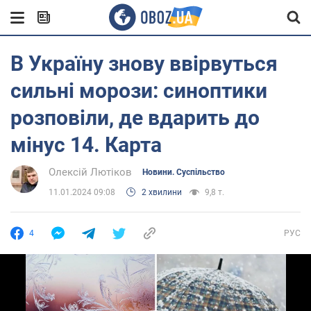
В Україну знову ввірвуться
сильні морози: синоптики
розповіли, де вдарить до
мінус 14. Карта
Олексій Лютіков
Новини. Суспільство
11.01.2024 09:08
2 хвилини
9,8 т.
4
РУС