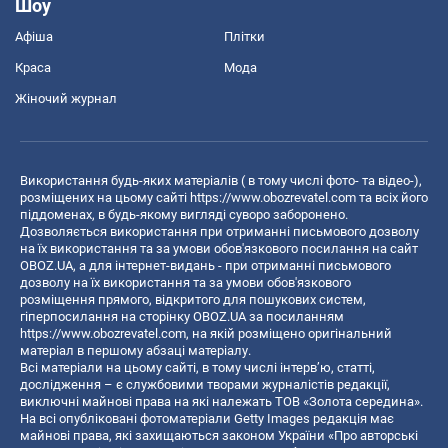
Шоу
Афіша
Плітки
Краса
Мода
Жіночий журнал
Використання будь-яких матеріалів ( в тому числі фото- та відео-),
розміщених на цьому сайті
https://www.obozrevatel.com
та всіх його
піддоменах, в будь-якому вигляді суворо заборонено.
Дозволяється використання при отриманні письмового дозволу
на їх використання та за умови обов'язкового посилання на сайт
OBOZ.UA, а для інтернет-видань - при отриманні письмового
дозволу на їх використання та за умови обов'язкового
розміщення прямого, відкритого для пошукових систем,
гіперпосилання на сторінку OBOZ.UA за посиланням
https://www.obozrevatel.com
, на якій розміщено оригінальний
матеріал в першому абзаці матеріалу.
Всі матеріали на цьому сайті, в тому числі інтерв’ю, статті,
дослідження – є службовими творами журналістів редакції,
виключні майнові права на які належать ТОВ «Золота середина».
На всі опубліковані фотоматеріали Getty Images редакція має
майнові права, які захищаються законом України «Про авторські