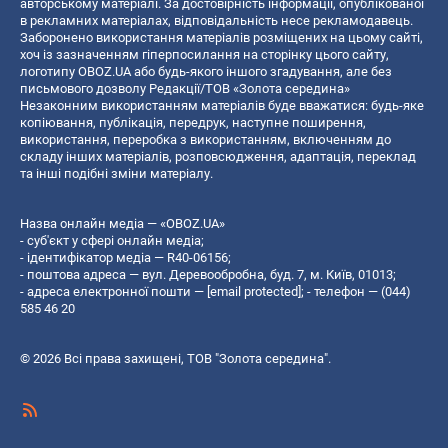
авторському матеріалі. За достовірність інформації, опублікованої
в рекламних матеріалах, відповідальність несе рекламодавець.
Заборонено використання матеріалів розміщених на цьому сайті,
хоч із зазначенням гіперпосилання на сторінку цього сайту,
логотипу OBOZ.UA або будь-якого іншого згадування, але без
письмового дозволу Редакції/ТОВ «Золота середина»
Незаконним використанням матеріалів буде вважатися: будь-яке
копiювання, публiкацiя, передрук, наступне поширення,
використання, переробка з використанням, включенням до
складу інших матеріалів, розповсюдження, адаптація, переклад
та інші подібні зміни матеріалу.
Назва онлайн медіа — «OBOZ.UA»
- суб'єкт у сфері онлайн медіа;
- ідентифікатор медіа — R40-06156;
- поштова адреса — вул. Деревообробна, буд. 7, м. Київ, 01013;
- адреса електронної пошти —
[email protected]
; - телефон — (044)
585 46 20
© 2026 Всі права захищені, ТОВ "Золота середина".