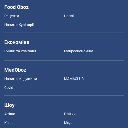
Food Oboz
Рецепти
Напої
Новини Кулінарії
Економіка
Ринки та компанії
Макроекономіка
MedOboz
Новини медицини
MAMACLUB
Covid
Шоу
Афіша
Плітки
Краса
Мода