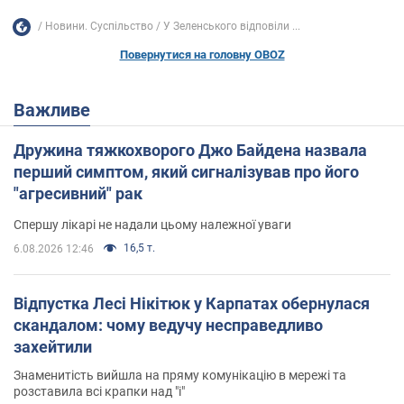
Новини. Суспільство
У Зеленського відповіли ...
Повернутися на головну OBOZ
Важливе
Дружина тяжкохворого Джо Байдена назвала
перший симптом, який сигналізував про його
"агресивний" рак
Спершу лікарі не надали цьому належної уваги
16,5 т.
6.08.2026 12:46
Відпустка Лесі Нікітюк у Карпатах обернулася
скандалом: чому ведучу несправедливо
захейтили
Знаменитість вийшла на пряму комунікацію в мережі та
розставила всі крапки над "і"