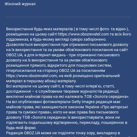
Жіночий журнал
Використання будь-яких матеріалів ( в тому числі фото- та відео-),
розміщених на цьому сайті
https://www.obozrevatel.com
та всіх його
піддоменах, в будь-якому вигляді суворо заборонено.
Дозволяється використання при отриманні письмового дозволу
на їх використання та за умови обов'язкового посилання на сайт
OBOZ.UA, а для інтернет-видань - при отриманні письмового
дозволу на їх використання та за умови обов'язкового
розміщення прямого, відкритого для пошукових систем,
гіперпосилання на сторінку OBOZ.UA за посиланням
https://www.obozrevatel.com
, на якій розміщено оригінальний
матеріал в першому абзаці матеріалу.
Всі матеріали на цьому сайті, в тому числі інтерв’ю, статті,
дослідження – є службовими творами журналістів редакції,
виключні майнові права на які належать ТОВ «Золота середина».
На всі опубліковані фотоматеріали Getty Images редакція має
майнові права, які захищаються законом України «Про авторські
права та суміжні права», ніхто не має права без письмового
дозволу ТОВ «Золота середина» їх використовувати, вони не
підлягають подальшому відтворенню, перекладу, поширенню в
будь-якій формі.
Редакція OBOZ.UA може не поділяти точку зору, викладену в