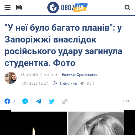
"У неї було багато планів": у
Запоріжжі внаслідок
російського удару загинула
студентка. Фото
Олексій Лютіков
Новини. Суспільство
7.07.2026 12:27
1 хвилина
8,5 т.
0
РУС