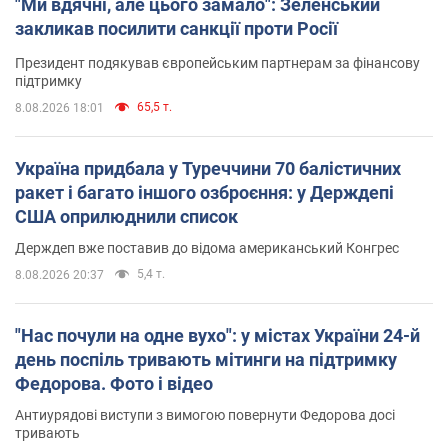
"Ми вдячні, але цього замало": Зеленський
закликав посилити санкції проти Росії
Президент подякував європейським партнерам за фінансову
підтримку
65,5 т.
8.08.2026 18:01
Україна придбала у Туреччини 70 балістичних
ракет і багато іншого озброєння: у Держдепі
США оприлюднили список
Держдеп вже поставив до відома американський Конгрес
5,4 т.
8.08.2026 20:37
"Нас почули на одне вухо": у містах України 24-й
день поспіль тривають мітинги на підтримку
Федорова. Фото і відео
Антиурядові виступи з вимогою повернути Федорова досі
тривають