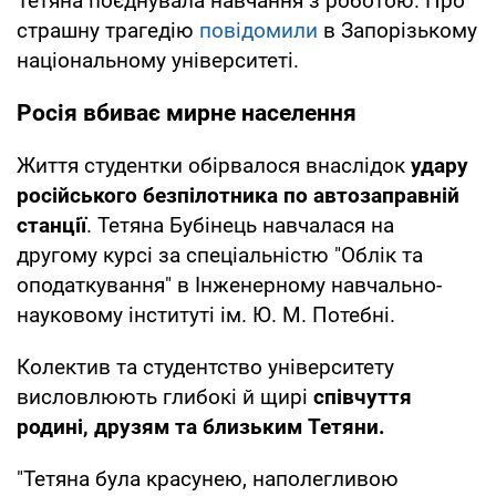
Тетяна поєднувала навчання з роботою. Про
страшну трагедію
повідомили
в Запорізькому
національному університеті.
Росія вбиває мирне населення
Життя студентки обірвалося внаслідок
удару
російського безпілотника по автозаправній
станції
. Тетяна Бубінець навчалася на
другому курсі за спеціальністю "Облік та
оподаткування" в Інженерному навчально-
науковому інституті ім. Ю. М. Потебні.
Колектив та студентство університету
висловлюють глибокі й щирі
співчуття
родині, друзям та близьким Тетяни.
"Тетяна була красунею, наполегливою