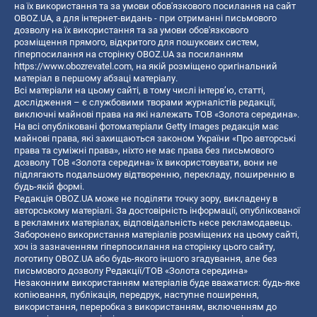
на їх використання та за умови обов'язкового посилання на сайт
OBOZ.UA, а для інтернет-видань - при отриманні письмового
дозволу на їх використання та за умови обов'язкового
розміщення прямого, відкритого для пошукових систем,
гіперпосилання на сторінку OBOZ.UA за посиланням
https://www.obozrevatel.com
, на якій розміщено оригінальний
матеріал в першому абзаці матеріалу.
Всі матеріали на цьому сайті, в тому числі інтерв’ю, статті,
дослідження – є службовими творами журналістів редакції,
виключні майнові права на які належать ТОВ «Золота середина».
На всі опубліковані фотоматеріали Getty Images редакція має
майнові права, які захищаються законом України «Про авторські
права та суміжні права», ніхто не має права без письмового
дозволу ТОВ «Золота середина» їх використовувати, вони не
підлягають подальшому відтворенню, перекладу, поширенню в
будь-якій формі.
Редакція OBOZ.UA може не поділяти точку зору, викладену в
авторському матеріалі. За достовірність інформації, опублікованої
в рекламних матеріалах, відповідальність несе рекламодавець.
Заборонено використання матеріалів розміщених на цьому сайті,
хоч із зазначенням гіперпосилання на сторінку цього сайту,
логотипу OBOZ.UA або будь-якого іншого згадування, але без
письмового дозволу Редакції/ТОВ «Золота середина»
Незаконним використанням матеріалів буде вважатися: будь-яке
копiювання, публiкацiя, передрук, наступне поширення,
використання, переробка з використанням, включенням до