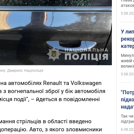
атаков
5.08.20
У ли
рекор
кате
опри
Минуло
живій 
великі
5.08.20
на автомобілях Renault та Volkswagen
в з вогнепальної зброї у бік автомобіля
"Пот
місця події", – йдеться в повідомленні
підх
нада
дост
Так чи
прим
мання стрільців в області введено
підтр
цоперацію. Авто, з якого зловмисники
6.08.20