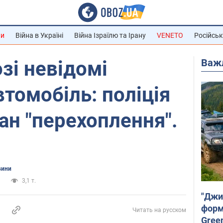
ни
Війна в Україні
Війна Ізраїлю та Ірану
VENETO
Російськ
Важ
зі невідомі
втомобіль: поліція
ан "перехоплення".
вини
а
3,1 т.
"Джи
форму
Читать на русском
Gree