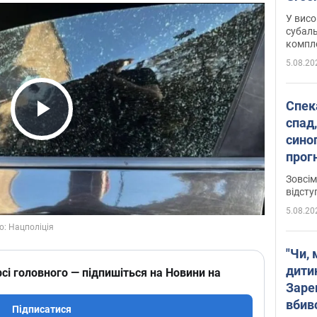
У висо
субаль
комплек
сотень
5.08.20
Спека
спад,
Play Video
сино
прог
змін
Зовсім
відсту
5.08.20
"Чи, 
дити
сі головного — підпишіться на Новини на
Заре
вбив
Підписатися