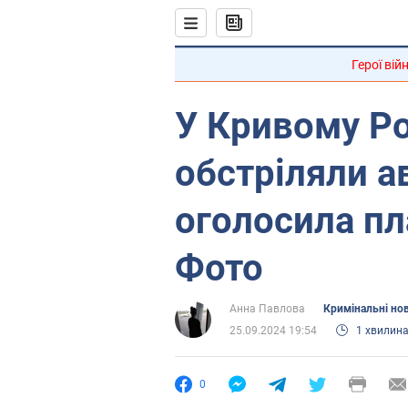
Герої вій
У Кривому Ро
обстріляли а
оголосила пл
Фото
Анна Павлова
Кримінальні но
25.09.2024 19:54
1 хвилин
0