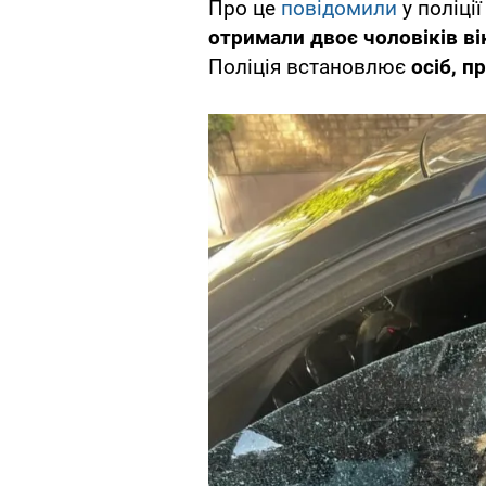
Про це
повідомили
у поліці
отримали двоє чоловіків вік
Поліція встановлює
осіб, п