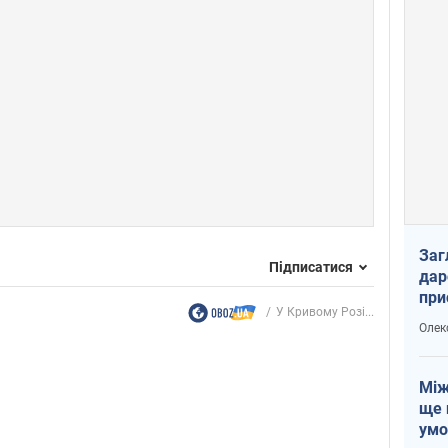
Заг
Підписатися
дар
при
У Кривому Розі...
доп
Олек
Між
ще 
умо