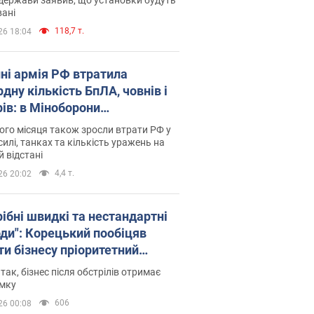
ані
118,7 т.
26 18:04
пні армія РФ втратила
дну кількість БпЛА, човнів і
рів: в Міноборони
люднили статистику
го місяця також зросли втрати РФ у
силі, танках та кількість уражень на
й відстані
4,4 т.
26 20:02
рібні швидкі та нестандартні
оди": Корецький пообіцяв
ти бізнесу пріоритетний
уп до наявних складських
 так, бізнес після обстрілів отримає
іщень
имку
606
26 00:08