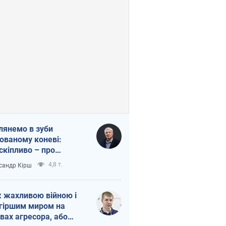
лянемо в зуби
ованому коневі:
скіпливо – про
омогу Україні
4,8 т.
сандр Кірш
 жахливою війною і
гіршим миром на
вах агресора, або