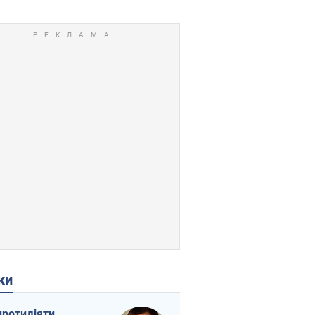
ки
протидіяти