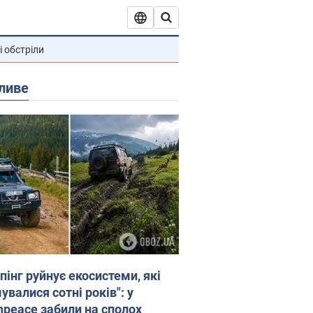
і обстріли
ливе
пінг руйнує екосистеми, які
валися сотні років": у
npeace забили на сполох