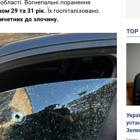
ї області. Вогнепальні поранення
ом 29 та 31 рік.
Їх госпіталізовано.
ричетних до злочину.
TO
Укра
устан
Зеле
Глава 