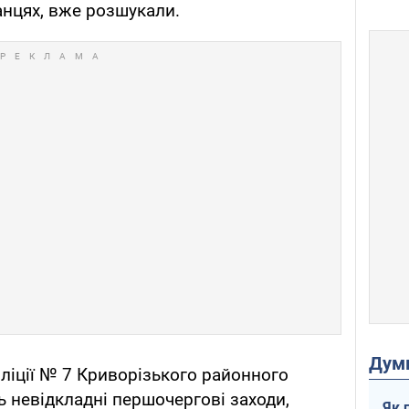
анцях, вже розшукали.
Дум
оліції № 7 Криворізького районного
ь невідкладні першочергові заходи,
Як 