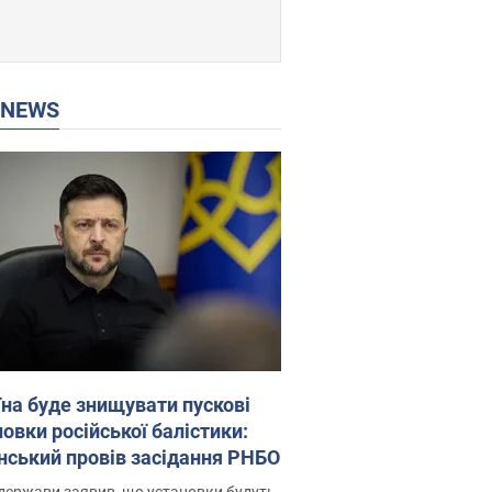
P NEWS
їна буде знищувати пускові
овки російської балістики:
нський провів засідання РНБО
держави заявив, що установки будуть