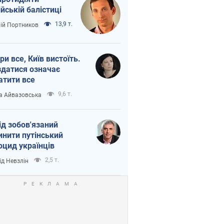
ійській балістиці
13,9 т.
лій Портников
ри все, Київ вистоїть.
здатися означає
атити все
9,6 т.
а Айвазовська
ід зобов'язаний
инити путінський
оцид українців
2,5 т.
ід Невзлін