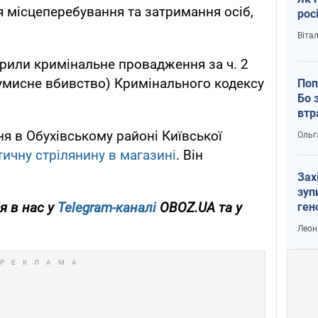
 місцеперебування та затримання осіб,
рос
Віта
крили кримінальне провадження за ч. 2
на умисне вбивство) Кримінального кодексу
Поп
Бо 
втр
ня в Обухівському районі Київської
Ольг
тичну стрілянину в магазині
. Він
Зах
зуп
я в нас у
Telegram-каналі
OBOZ.UA та у
ген
Леон