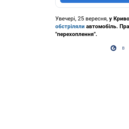
Увечері, 25 вересня,
у Крив
обстріляли
автомобіль. Пра
"перехоплення".
В