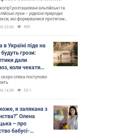
когір'ї розташовані альпійські та
пійські луки – рідкісні природні
си, які формувалися протягом
 років
465
26 23:00
 в Україні піде на
 будуть грози:
птики дали
ноз, коли чекати
и погоди
 скоро спека поступово
пить
5,6 т.
26 14:59
може, я залякана з
нства?" Олена
цька – про
ство бабусі-