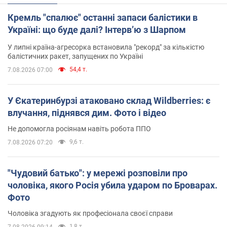
Кремль "спалює" останні запаси балістики в
Україні: що буде далі? Інтерв’ю з Шарпом
У липні країна-агресорка встановила "рекорд" за кількістю
балістичних ракет, запущених по Україні
54,4 т.
7.08.2026 07:00
У Єкатеринбурзі атаковано склад Wildberries: є
влучання, піднявся дим. Фото і відео
Не допомогла росіянам навіть робота ППО
9,6 т.
7.08.2026 07:20
"Чудовий батько": у мережі розповіли про
чоловіка, якого Росія убила ударом по Броварах.
Фото
Чоловіка згадують як професіонала своєї справи
1,8 т.
7.08.2026 09:14