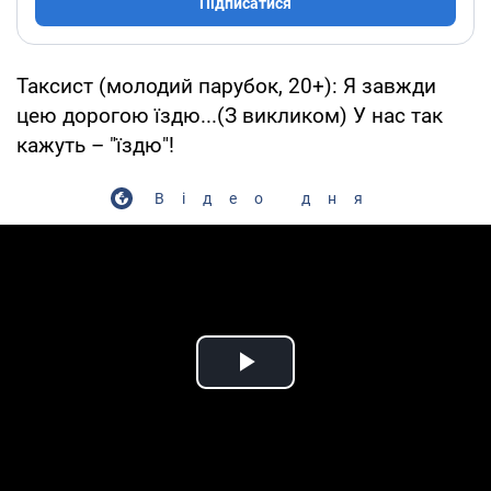
Підписатися
Таксист (молодий парубок, 20+): Я завжди
цею дорогою їздю...(З викликом) У нас так
кажуть – "їздю"!
Відео дня
Play Video