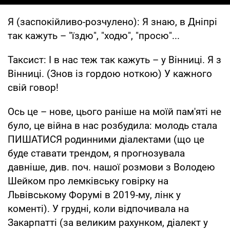
Я (заспокійливо-розчулено): Я знаю, в Дніпрі
так кажуть – "їздю", "ходю", "просю"...
Таксист: І в нас теж так кажуть – у Вінниці. Я з
Вінниці. (Знов із гордою ноткою) У кажного
свій говор!
Ось це – нове, цього раніше на моїй пам'яті не
було, це війна в нас розбудила: молодь стала
ПИШАТИСЯ родинними діалектами (що це
буде ставати трендом, я прогнозувала
давніше, див. поч. нашої розмови з Володею
Шейком про лемківську говірку на
Львівському Форумі в 2019-му, лінк у
коменті). У грудні, коли відпочивала на
Закарпатті (за великим рахунком, діалект у