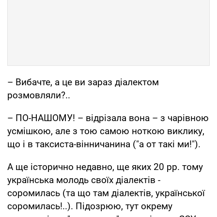
– Вибачте, а це ви зараз діалектом
розмовляли?..
– ПО-НАШОМУ! – відрізала вона – з чарівною
усмішкою, але з тою самою ноткою виклику,
що і в таксиста-вінничанина ("а от такі ми!").
А ще історично недавно, ще яких 20 рр. тому
українська молодь своїх діалектів -
соромилась (та що там діалектів, української
соромилась!..). Підозрюю, тут окрему