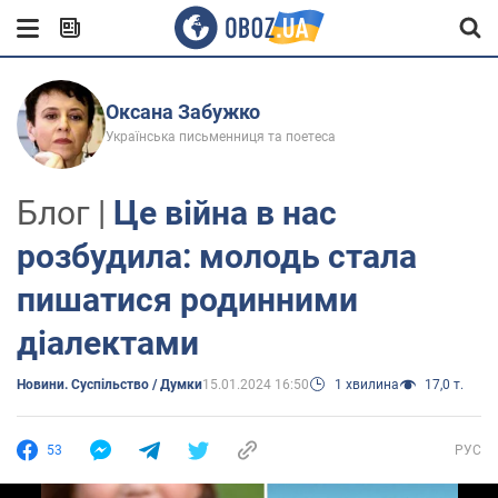
Оксана Забужко
Українська письменниця та поетеса
Блог |
Це війна в нас
розбудила: молодь стала
пишатися родинними
діалектами
Новини. Суспільство / Думки
15.01.2024 16:50
1 хвилина
17,0 т.
53
РУС