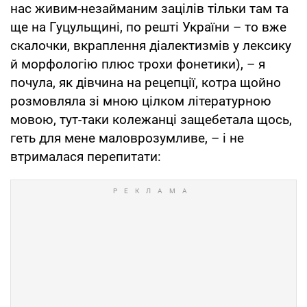
нас живим-незайманим зацілів тільки там та
ще на Гуцульщині, по решті України – то вже
скалочки, вкраплення діалектизмів у лексику
й морфологію плюс трохи фонетики), – я
почула, як дівчина на рецепції, котра щойно
розмовляла зі мною цілком літературною
мовою, тут-таки колежанці защебетала щось,
геть для мене маловрозумливе, – і не
втрималася перепитати: