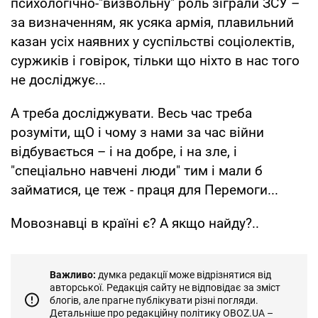
психологічно-"визвольну" роль зіграли ЗСУ –
за визначенням, як усяка армія, плавильний
казан усіх наявних у суспільстві соціолектів,
суржиків і говірок, тільки що ніхто в нас того
не досліджує...
А треба досліджувати. Весь час треба
розуміти, щО і чому з нами за час війни
відбувається – і на добре, і на зле, і
"спеціально навчені люди" тим і мали б
займатися, це теж - праця для Перемоги...
Мовознавці в країні є? А якщо найду?..
Важливо:
думка редакції може відрізнятися від
авторської. Редакція сайту не відповідає за зміст
блогів, але прагне публікувати різні погляди.
Детальніше про редакційну політику OBOZ.UA –