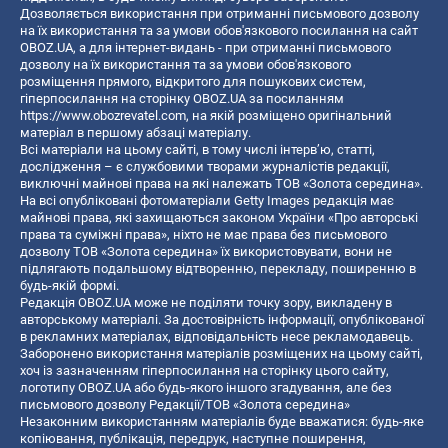
Дозволяється використання при отриманні письмового дозволу
на їх використання та за умови обов'язкового посилання на сайт
OBOZ.UA, а для інтернет-видань - при отриманні письмового
дозволу на їх використання та за умови обов'язкового
розміщення прямого, відкритого для пошукових систем,
гіперпосилання на сторінку OBOZ.UA за посиланням
https://www.obozrevatel.com
, на якій розміщено оригінальний
матеріал в першому абзаці матеріалу.
Всі матеріали на цьому сайті, в тому числі інтерв’ю, статті,
дослідження – є службовими творами журналістів редакції,
виключні майнові права на які належать ТОВ «Золота середина».
На всі опубліковані фотоматеріали Getty Images редакція має
майнові права, які захищаються законом України «Про авторські
права та суміжні права», ніхто не має права без письмового
дозволу ТОВ «Золота середина» їх використовувати, вони не
підлягають подальшому відтворенню, перекладу, поширенню в
будь-якій формі.
Редакція OBOZ.UA може не поділяти точку зору, викладену в
авторському матеріалі. За достовірність інформації, опублікованої
в рекламних матеріалах, відповідальність несе рекламодавець.
Заборонено використання матеріалів розміщених на цьому сайті,
хоч із зазначенням гіперпосилання на сторінку цього сайту,
логотипу OBOZ.UA або будь-якого іншого згадування, але без
письмового дозволу Редакції/ТОВ «Золота середина»
Незаконним використанням матеріалів буде вважатися: будь-яке
копiювання, публiкацiя, передрук, наступне поширення,