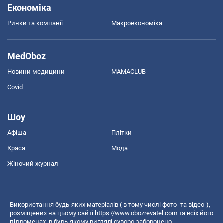
Економіка
Ринки та компанії
Макроекономіка
MedOboz
Новини медицини
MAMACLUB
Covid
Шоу
Афіша
Плітки
Краса
Мода
Жіночий журнал
Використання будь-яких матеріалів ( в тому числі фото- та відео-),
розміщених на цьому сайті
https://www.obozrevatel.com
та всіх його
піддоменах, в будь-якому вигляді суворо заборонено.