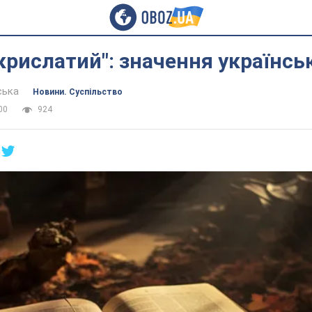
крислатий": значення українсь
ська
Новини. Суспільство
00
924