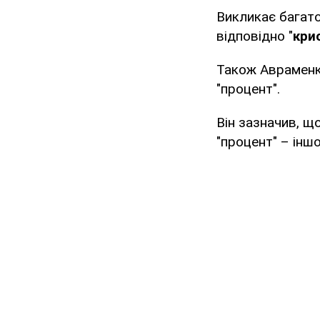
Викликає багато
відповідно "
крис
Також Авраменк
"процент".
Він зазначив, щ
"процент" – інш