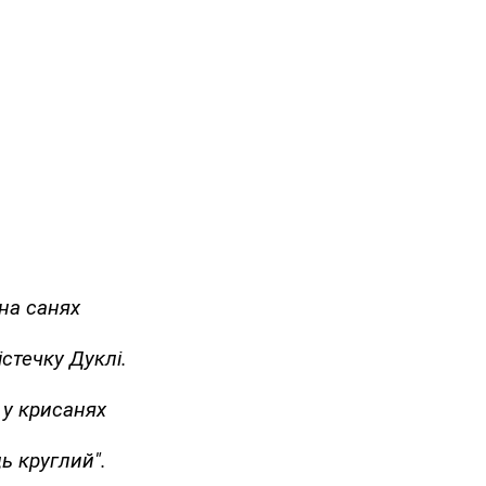
на санях
стечку Дуклі.
у крисанях
ь круглий".