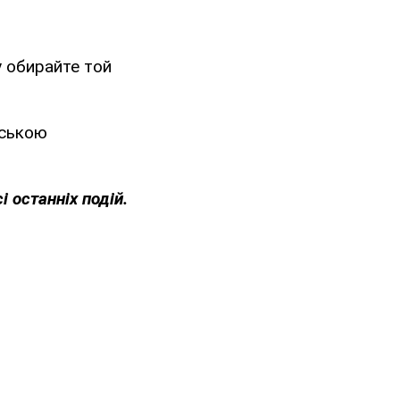
у обирайте той
нською
і останніх подій.