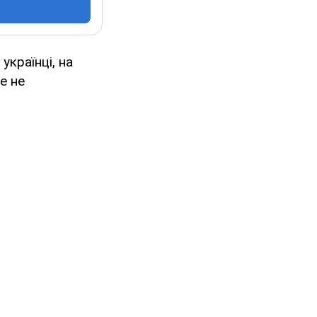
українці, на
е не