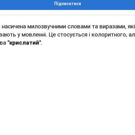
Підписатися
 насичена милозвучними словами та виразами, які 
вають у мовленні. Це стосується і колоритного, ал
ова
"крислатий"
.