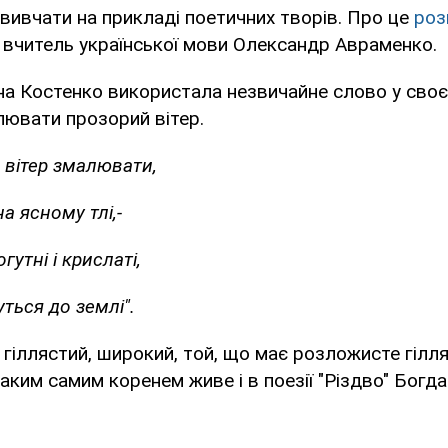
ивчати на прикладі поетичних творів. Про це
роз
 вчитель української мови Олександр Авраменко.
а Костенко використала незвичайне слово у своє
лювати прозорий вітер.
 вітер змалювати,
а ясному тлі,-
утні і крислаті,
уться до землі".
 гіллястий, широкий, той, що має розложисте гілля
таким самим коренем живе і в поезії "Різдво" Богда