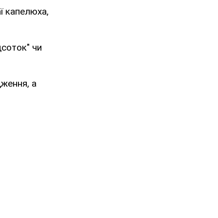
аї капелюха,
дсоток" чи
ження, а