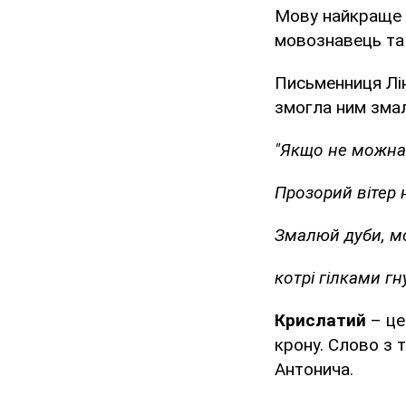
Мову найкраще в
мовознавець та
Письменниця Лін
змогла ним зма
"Якщо не можна
Прозорий вітер н
Змалюй дуби, мог
котрі гілками гн
Крислатий
– це
крону. Слово з 
Антонича.