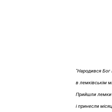
"Народився Бог 
в лемківськім мі
Прийшли лемки 
і принесл
и
місяц