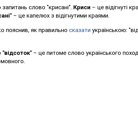
 запитань слово "крисані".
Криси
– це відігнуті кр
ані"
– це капелюх з відігнутими краями.
о пояснив, як правильно
сказати
українською: "ві
о
"відсоток"
– це питоме слово українського поход
омовного.