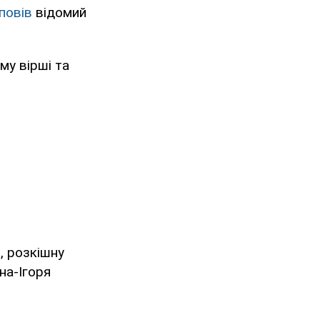
повів
відомий
му вірші та
, розкішну
на-Ігоря