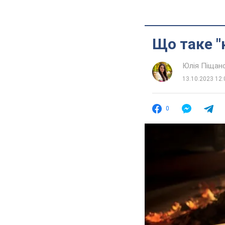
Що таке "
Юлія Піщан
13.10.2023 12:
0