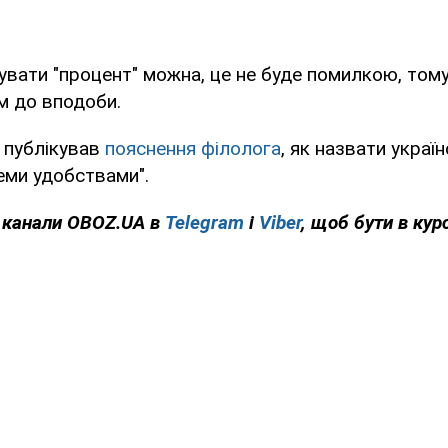
вати "процент" можна, це не буде помилкою, том
ам до вподоби.
 публікував
пояснення філолога
, як назвати украї
еми удобствами".
 канали
OBOZ.UA
в
Telegram
і
Viber
, щоб бути в курс