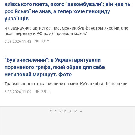
київського поета, якого "зазомбували": він навіть
російської не знав, а тепер хоче геноциду
українців
Як зазначила артистка, письменник був фанатом України, але
після переїзду в РФ йому "промили мозок"
8,0 т.
6.08.2026 11:42
"Був знесилений": в Україні врятували
пораненого грифа, який обрав для себе
нетиповий маршрут. Фото
Травмованого птаха виявили на межі Київщині та Черкащини
2,9 т.
6.08.2026 11:09