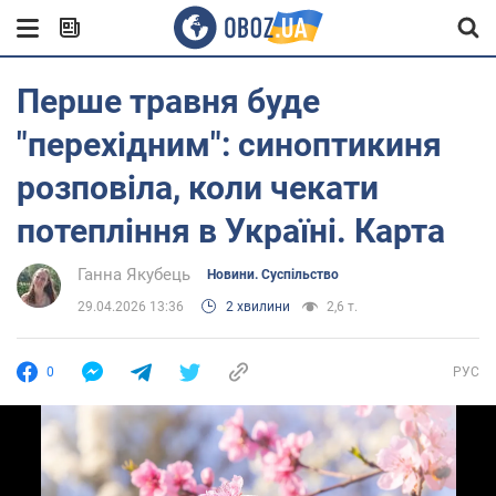
Перше травня буде
"перехідним": синоптикиня
розповіла, коли чекати
потепління в Україні. Карта
Ганна Якубець
Новини. Суспільство
29.04.2026 13:36
2 хвилини
2,6 т.
0
РУС