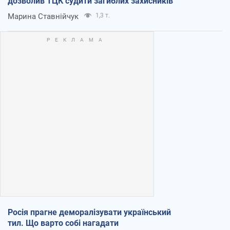
дозволив ТЦК судити загиблих захисників
Марина Ставнійчук
1,3 т.
Росія прагне деморалізувати український
тил. Що варто собі нагадати