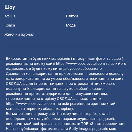
Шоу
Афіша
Плітки
Краса
Мода
Жіночий журнал
Використання будь-яких матеріалів ( в тому числі фото- та відео-),
розміщених на цьому сайті
https://www.obozrevatel.com
та всіх його
піддоменах, в будь-якому вигляді суворо заборонено.
Дозволяється використання при отриманні письмового дозволу
на їх використання та за умови обов'язкового посилання на сайт
OBOZ.UA, а для інтернет-видань - при отриманні письмового
дозволу на їх використання та за умови обов'язкового
розміщення прямого, відкритого для пошукових систем,
гіперпосилання на сторінку OBOZ.UA за посиланням
https://www.obozrevatel.com
, на якій розміщено оригінальний
матеріал в першому абзаці матеріалу.
Всі матеріали на цьому сайті, в тому числі інтерв’ю, статті,
дослідження – є службовими творами журналістів редакції,
виключні майнові права на які належать ТОВ «Золота середина».
На всі опубліковані фотоматеріали Getty Images редакція має