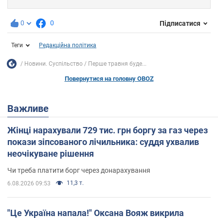
0
0
Підписатися
Теги
Редакційна політика
Новини. Суспільство
Перше травня буде...
Повернутися на головну OBOZ
Важливе
Жінці нарахували 729 тис. грн боргу за газ через
покази зіпсованого лічильника: суддя ухвалив
неочікуване рішення
Чи треба платити борг через донарахування
11,3 т.
6.08.2026 09:53
"Це Україна напала!" Оксана Вояж викрила