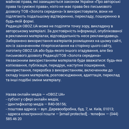
майнові права, які захищаються законом України «Про авторські
права та суміжні права», ніхто не має права без письмового
дозволу ТОВ «Золота середина» їх використовувати, вони не
підлягають подальшому відтворенню, перекладу, поширенню в
будь-якій формі.
Редакція OBOZ.UA може не поділяти точку зору, викладену в
авторському матеріалі. За достовірність інформації, опублікованої
в рекламних матеріалах, відповідальність несе рекламодавець.
Заборонено використання матеріалів розміщених на цьому сайті,
хоч із зазначенням гіперпосилання на сторінку цього сайту,
логотипу OBOZ.UA або будь-якого іншого згадування, але без
письмового дозволу Редакції/ТОВ «Золота середина»
Незаконним використанням матеріалів буде вважатися: будь-яке
копiювання, публiкацiя, передрук, наступне поширення,
використання, переробка з використанням, включенням до
складу інших матеріалів, розповсюдження, адаптація, переклад
та інші подібні зміни матеріалу.
Назва онлайн медіа — «OBOZ.UA»
- суб'єкт у сфері онлайн медіа;
- ідентифікатор медіа — R40-06156;
- поштова адреса — вул. Деревообробна, буд. 7, м. Київ, 01013;
- адреса електронної пошти —
[email protected]
; - телефон — (044)
585 46 20