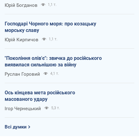
Юрій Богданов
1,1 т.
Господарі Чорного моря: про козацьку
морську славу
Юрій Кирпичов
1,1 т.
"Покоління олів'є": звичка до російського
виявилася сильнішою за війну
Руслан Горовий
4,1 т.
Ось кінцева мета російського
масованого удару
Ігор Чернецький
5,3 т.
Всі думки