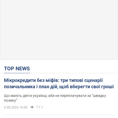
TOP NEWS
Мікрокредити без міфів: три типові сценарії
позичальника і план дій, щоб вберегти свої гроші
Що мають діяти українці, аби не переплачувати за "швидку
позику"
7,1 т.
6.08.2026 16:00