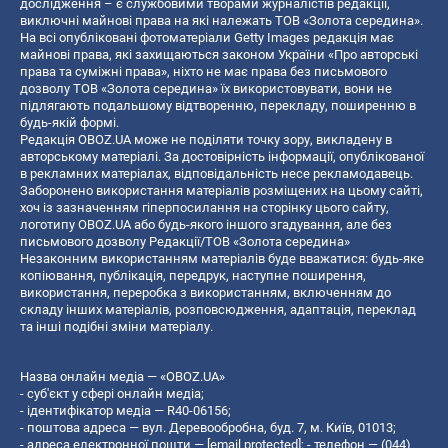
дослідження – є службовими творами журналістів редакції,
виключні майнові права на які належать ТОВ «Золота середина».
На всі опубліковані фотоматеріали Getty Images редакція має
майнові права, які захищаються законом України «Про авторські
права та суміжні права», ніхто не має права без письмового
дозволу ТОВ «Золота середина» їх використовувати, вони не
підлягають подальшому відтворенню, перекладу, поширенню в
будь-якій формі.
Редакція OBOZ.UA може не поділяти точку зору, викладену в
авторському матеріалі. За достовірність інформації, опублікованої
в рекламних матеріалах, відповідальність несе рекламодавець.
Заборонено використання матеріалів розміщених на цьому сайті,
хоч із зазначенням гіперпосилання на сторінку цього сайту,
логотипу OBOZ.UA або будь-якого іншого згадування, але без
письмового дозволу Редакції/ТОВ «Золота середина»
Незаконним використанням матеріалів буде вважатися: будь-яке
копiювання, публiкацiя, передрук, наступне поширення,
використання, переробка з використанням, включенням до
складу інших матеріалів, розповсюдження, адаптація, переклад
та інші подібні зміни матеріалу.
Назва онлайн медіа — «OBOZ.UA»
- суб'єкт у сфері онлайн медіа;
- ідентифікатор медіа — R40-06156;
- поштова адреса — вул. Деревообробна, буд. 7, м. Київ, 01013;
- адреса електронної пошти —
[email protected]
; - телефон — (044)