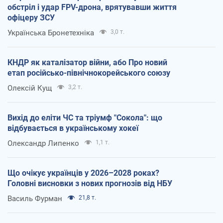
обстріл і удар FPV-дрона, врятувавши життя
офіцеру ЗСУ
Українська Бронетехніка
3,0 т.
КНДР як каталізатор війни, або Про новий
етап російсько-північнокорейського союзу
Олексій Кущ
3,2 т.
Вихід до еліти ЧС та тріумф "Сокола": що
відбувається в українському хокеї
Олександр Липенко
1,1 т.
Що очікує українців у 2026–2028 роках?
Головні висновки з нових прогнозів від НБУ
Василь Фурман
21,8 т.