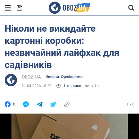
Ніколи не викидайте
картонні коробки:
незвичайний лайфхак для
садівників
OBOZ.UA
Новини. Суспільство
21.04.2026 18:29
1 хвилина
4,1 т.
0
РУС