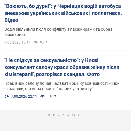
"Воюють, бо дурні": у Чернівцях водій автобуса
зневажив українських військових і поплатився.
Відео
Водія звільнили після конфлікту з пасажирами та образ
військових
8,7 т.
7.08.2026 15:47
"Не слідкує за сексуальністю": у Києві
консультант салону краси образив жінку після
хімієтерапії, розгорівся скандал. Фото
Працівник салону почав надавати оцінку зовнішності жінки,
сказавши, що вона носить "чоловічу стрижку"
13,6 т.
7.08.2026 22:11