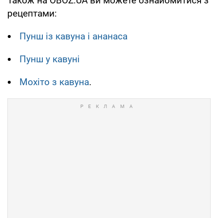
Також на OBOZ.UA ви можете ознайомитися з
рецептами:
Пунш із кавуна і ананаса
Пунш у кавуні
Мохіто з кавуна
.