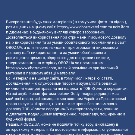
Використання будь-яких матеріалів ( в тому числі фото- та відео-),
розміщених на цьому сайті
https://www.obozrevatel.com
та всіх його
піддоменах, в будь-якому вигляді суворо заборонено.
Дозволяється використання при отриманні письмового дозволу
на їх використання та за умови обов'язкового посилання на сайт
OBOZ.UA, а для інтернет-видань - при отриманні письмового
дозволу на їх використання та за умови обов'язкового
розміщення прямого, відкритого для пошукових систем,
гіперпосилання на сторінку OBOZ.UA за посиланням
https://www.obozrevatel.com
, на якій розміщено оригінальний
матеріал в першому абзаці матеріалу.
Всі матеріали на цьому сайті, в тому числі інтерв’ю, статті,
дослідження – є службовими творами журналістів редакції,
виключні майнові права на які належать ТОВ «Золота середина».
На всі опубліковані фотоматеріали Getty Images редакція має
майнові права, які захищаються законом України «Про авторські
права та суміжні права», ніхто не має права без письмового
дозволу ТОВ «Золота середина» їх використовувати, вони не
підлягають подальшому відтворенню, перекладу, поширенню в
будь-якій формі.
Редакція OBOZ.UA може не поділяти точку зору, викладену в
авторському матеріалі. За достовірність інформації, опублікованої
в рекламних матеріалах, відповідальність несе рекламодавець.