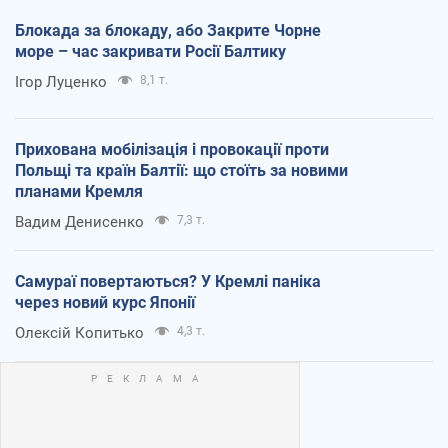
Блокада за блокаду, або Закрите Чорне
море – час закривати Росії Балтику
Ігор Луценко
8,1 т.
Прихована мобілізація і провокації проти
Польщі та країн Балтії: що стоїть за новими
планами Кремля
Вадим Денисенко
7,3 т.
Самураї повертаються? У Кремлі паніка
через новий курс Японії
Олексій Копитько
4,3 т.