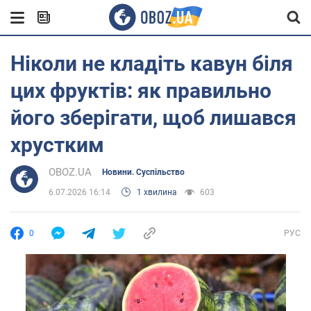
Ніколи не кладіть кавун біля
цих фруктів: як правильно
його зберігати, щоб лишався
хрустким
OBOZ.UA
Новини. Суспільство
6.07.2026 16:14
1 хвилина
603
0
РУС