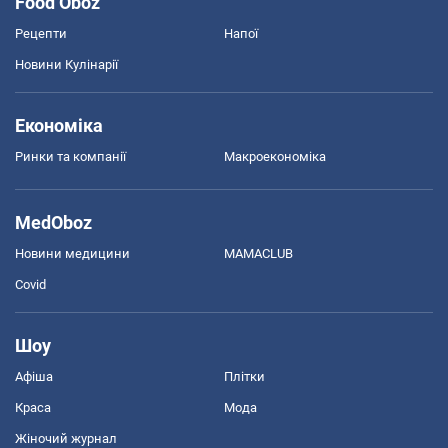
Food Oboz
Рецепти
Напої
Новини Кулінарії
Економіка
Ринки та компанії
Макроекономіка
MedOboz
Новини медицини
MAMACLUB
Covid
Шоу
Афіша
Плітки
Краса
Мода
Жіночий журнал