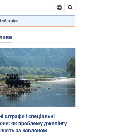
і обстріли
ливе
ні штрафи і спеціальні
гони: як проблему джипінгу
шують за кордоном