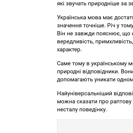
які звучать природніше за 
Українська мова має достатн
значення точніше. Річ у том
Він не завжди пояснює, що с
вередливість, примхливість
характер.
Саме тому в українському м
природні відповідники. Вон
допомагають уникати одном
Найуніверсальніший відпов
можна сказати про раптову 
несталу поведінку.