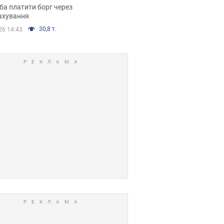
я ухвалив
ба платити борг через
ікуване рішення
ахування
30,8 т.
26 14:43