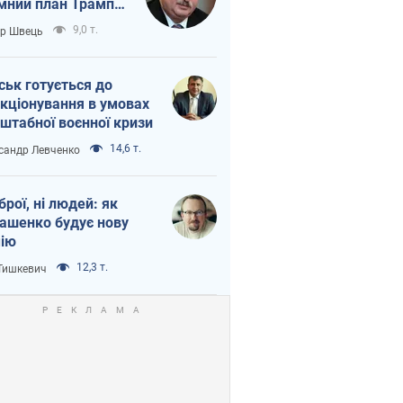
мний план Трампа
тіна?
9,0 т.
ор Швець
ськ готується до
кціонування в умовах
штабної воєнної кризи
14,6 т.
сандр Левченко
зброї, ні людей: як
ашенко будує нову
ію
12,3 т.
 Тишкевич