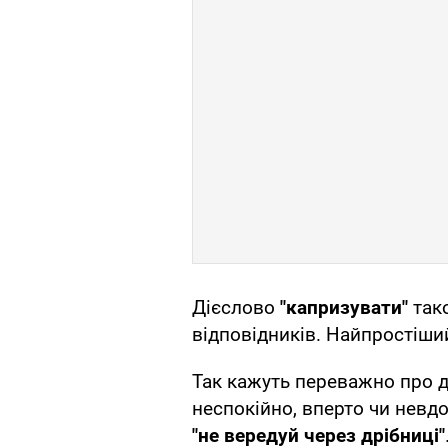
Дієслово
"капризувати"
тако
відповідників. Найпростіши
Так кажуть переважно про д
неспокійно, вперто чи невд
"не вередуй через дрібниці"