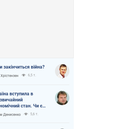
и закінчиться війна?
6,5 т.
 Хрістензен
аїна вступила в
звичайний
номічний стан. Чи є
тло вкінці тунелю?
5,6 т.
м Денисенко