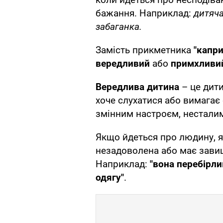
бажання. Наприклад:
дитяча
забаганка.
Замість прикметника
"капр
вередливий
або
примхливи
Вередлива дитина
– це дити
хоче слухатися або вимагає 
змінним настроєм, нестали
Якщо йдеться про людину, я
незадоволена або має зави
Наприклад:
"вона перебірлив
одягу"
.