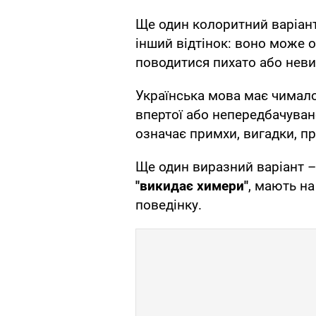
Ще один колоритний варіан
інший відтінок: воно може 
поводитися пихато або нев
Українська мова має чимало
впертої або непередбачуван
означає примхи, вигадки, пр
Ще один виразний варіант 
"викидає химери"
, мають на
поведінку.