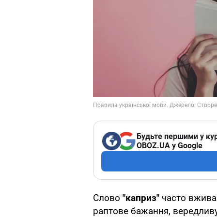
Будьте першими у кур
OBOZ.UA у Google
Слово
"каприз"
часто вжива
раптове бажання, вередливу