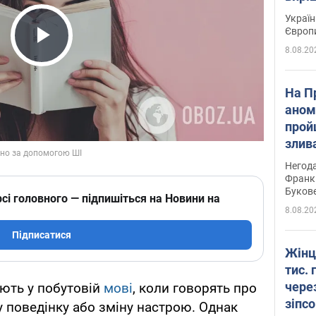
Україн
Європ
8.08.20
Play Video
На П
аном
прой
злив
пере
Негода
річки
Франк
Буков
сі головного — підпишіться на Новини на
8.08.20
Підписатися
Жінц
тис. 
чере
ють у побутовій
мові
, коли говорять про
зіпс
 поведінку або зміну настрою. Однак