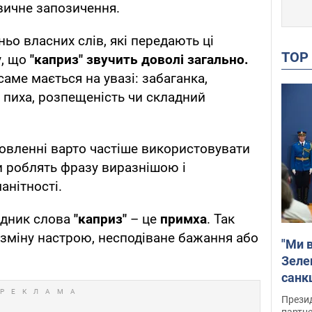
звичне запозичення.
ьо власних слів, які передають ці
TO
у, що
"каприз" звучить доволі загально.
аме мається на увазі: забаганка,
, пиха, розпещеність чи складний
овленні варто частіше використовувати
и роблять фразу виразнішою і
анітності.
ідник слова
"каприз"
– це
примха
. Так
зміну настрою, несподіване бажання або
"Ми в
Зеле
санкц
Прези
партне