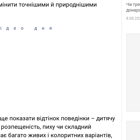
судд
мінити точнішими й природнішими
Чи тре
неоч
донар
8.08.20
ідео дня
ще показати відтінок поведінки – дитячу
 розпещеність, пиху чи складний
ає багато живих і колоритних варіантів,