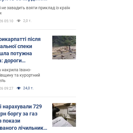
і не завадить взяти приклад із країн
и
2,0 т.
26 05:10
рикарпатті після
альної спеки
шла потужна
а: дороги
творились на
 накрила Івано-
. Відео
івщину та курортний
ель
24,0 т.
26 09:27
і нарахували 729
грн боргу за газ
з покази
ованого лічильника: