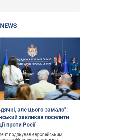
P NEWS
дячні, але цього замало":
нський закликав посилити
ії проти Росії
дент подякував європейським
рам за фінансову підтримку