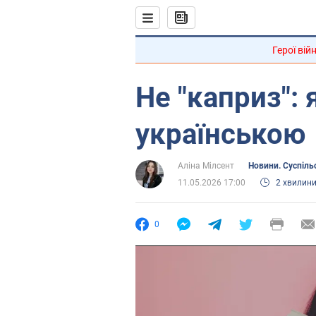
Герої вій
Не "каприз": 
українською
Аліна Мілсент
Новини. Суспіль
11.05.2026 17:00
2 хвилин
0