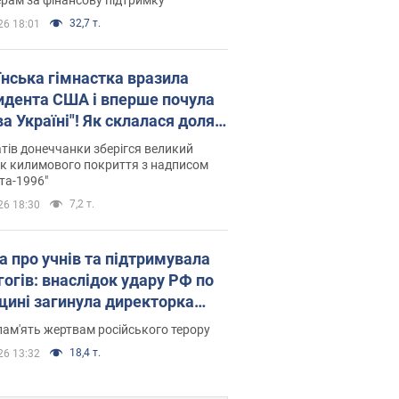
32,7 т.
26 18:01
їнська гімнастка вразила
идента США і вперше почула
а Україні"! Як склалася доля
паєвої, яка 30 років тому
тів донеччанки зберігся великий
ала "золото" Олімпіади
к килимового покриття з надписом
та-1996"
7,2 т.
26 18:30
а про учнів та підтримувала
гогів: внаслідок удару РФ по
щині загинула директорка
ького ліцею, її чоловік та онук
пам'ять жертвам російського терору
18,4 т.
26 13:32