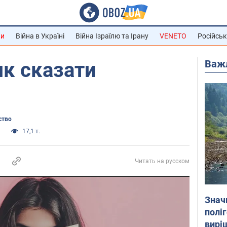
ни
Війна в Україні
Війна Ізраїлю та Ірану
VENETO
Російськ
Важ
як сказати
ство
и
17,1 т.
Читать на русском
Знач
полі
вирі