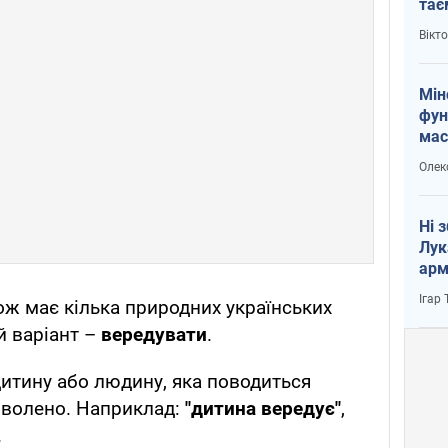
тає
і Пу
Вікт
Мін
фун
мас
Олек
Ні 
Лук
арм
Ігар
ж має кілька природних українських
й варіант –
вередувати
.
итину або людину, яка поводиться
оволено. Наприклад:
"дитина вередує"
,
.