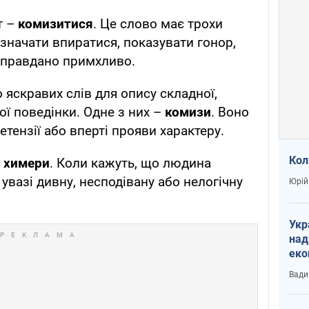
т –
комизитися
. Це слово має трохи
означати впиратися, показувати гонор,
иправдано примхливо.
 яскравих слів для опису складної,
ої поведінки. Одне з них –
комизи
. Воно
етензії або вперті прояви характеру.
Кол
–
химери
. Коли кажуть, що людина
 увазі дивну, несподівану або нелогічну
Юрій
Укр
над
еко
сві
Вади