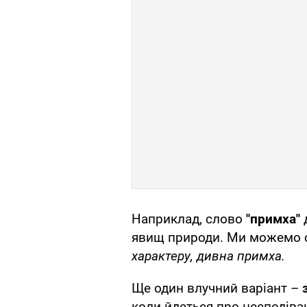
Наприклад, слово
"примха"
д
явищ природи. Ми можемо 
характеру, дивна примха.
Ще один влучний варіант –
коли йдеться про несподіва