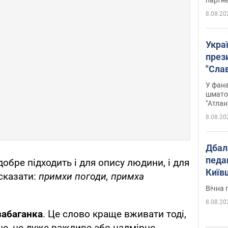
8.08.20
Укра
през
"Слав
Подко
У фана
вигр
шмато
"Атлан
8.08.20
Дбал
педа
обре підходить і для опису людини, і для
Київ
сказати:
примхи погоди, примха
київс
Вічна 
8.08.20
забаганка
. Це слово краще вживати тоді,
не, не дуже важливе або надмірне