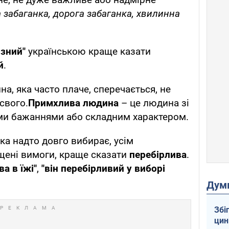
 забаганка, дорога забаганка, хвилинна
изний"
українською краще казати
й
.
на, яка часто плаче, сперечається, не
свого.
Примхлива людина
– це людина зі
ми бажаннями або складним характером.
ка надто довго вибирає, усім
щені вимоги, краще сказати
перебірлива
.
а в їжі"
,
"він перебірливий у виборі
Дум
Збі
цин