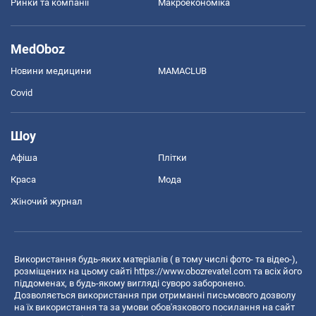
Ринки та компанії
Макроекономіка
MedOboz
Новини медицини
MAMACLUB
Covid
Шоу
Афіша
Плітки
Краса
Мода
Жіночий журнал
Використання будь-яких матеріалів ( в тому числі фото- та відео-),
розміщених на цьому сайті
https://www.obozrevatel.com
та всіх його
піддоменах, в будь-якому вигляді суворо заборонено.
Дозволяється використання при отриманні письмового дозволу
на їх використання та за умови обов'язкового посилання на сайт