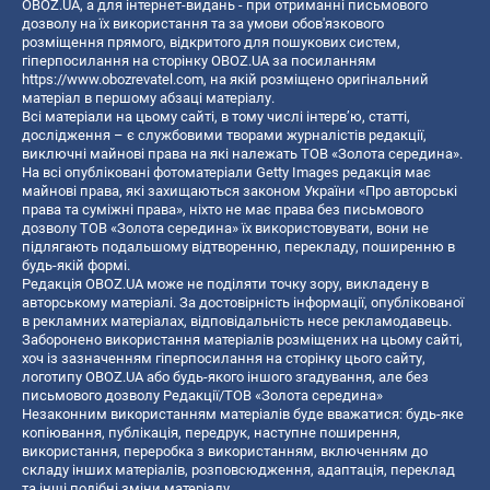
OBOZ.UA, а для інтернет-видань - при отриманні письмового
дозволу на їх використання та за умови обов'язкового
розміщення прямого, відкритого для пошукових систем,
гіперпосилання на сторінку OBOZ.UA за посиланням
https://www.obozrevatel.com
, на якій розміщено оригінальний
матеріал в першому абзаці матеріалу.
Всі матеріали на цьому сайті, в тому числі інтерв’ю, статті,
дослідження – є службовими творами журналістів редакції,
виключні майнові права на які належать ТОВ «Золота середина».
На всі опубліковані фотоматеріали Getty Images редакція має
майнові права, які захищаються законом України «Про авторські
права та суміжні права», ніхто не має права без письмового
дозволу ТОВ «Золота середина» їх використовувати, вони не
підлягають подальшому відтворенню, перекладу, поширенню в
будь-якій формі.
Редакція OBOZ.UA може не поділяти точку зору, викладену в
авторському матеріалі. За достовірність інформації, опублікованої
в рекламних матеріалах, відповідальність несе рекламодавець.
Заборонено використання матеріалів розміщених на цьому сайті,
хоч із зазначенням гіперпосилання на сторінку цього сайту,
логотипу OBOZ.UA або будь-якого іншого згадування, але без
письмового дозволу Редакції/ТОВ «Золота середина»
Незаконним використанням матеріалів буде вважатися: будь-яке
копiювання, публiкацiя, передрук, наступне поширення,
використання, переробка з використанням, включенням до
складу інших матеріалів, розповсюдження, адаптація, переклад
та інші подібні зміни матеріалу.