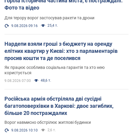
горіла історична частина міста, є постраждалі.
Фото та відео
Для терору ворог застосував ракети та дрони
25,4 т.
9.08.2026 09:16
Нардепи взяли гроші з бюджету на оренду
елітних квартир у Києві: хто з парламентарів
просив кошти та де поселився
Як працює особлива соціальна гарантія та хто нею
користується
48,6 т.
9.08.2026 07:00
Російська армія обстріляла дві сусідні
багатоповерхівки в Харкові: двоє загиблих,
більше 20 постраждалих
Ворог навмисно обстрілює житлові будинки
2,6 т.
9.08.2026 10:10