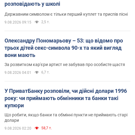
розповідають у школі
Державним символом є тільки перший куплет та приспів пісні
2,5 т.
9.08.2026 09:15
Олександру Пономарьову – 53: що відомо про
трьох дітей секс-символа 90-х та який вигляд
вони мають
За розвитком кар'єри артист не забував про особисте щастя
6,7 т.
9.08.2026 04:01
У ПриватБанку розповіли, чи дійсні долари 1996
року: чи приймають обмінники та банки такі
купюри
Що робити, якщо банки та обмінні пункти не приймають старі
долари
58,7 т.
9.08.2026 02:20