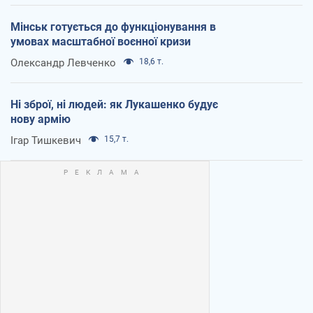
Мінськ готується до функціонування в
умовах масштабної воєнної кризи
Олександр Левченко
18,6 т.
Ні зброї, ні людей: як Лукашенко будує
нову армію
Ігар Тишкевич
15,7 т.