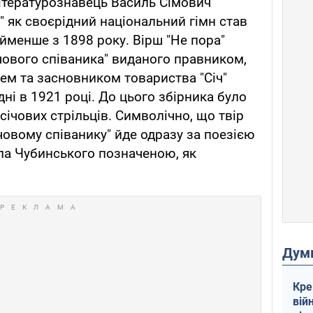
ітературознавець Василь Сімович
" як своєрідний національний гімн став
йменше з 1898 року. Вірш "Не пора"
чового співаника" виданого правником,
ем та засновником товариства "Січ"
ні в 1921 році. До цього збірника було
січових стрільців. Символічно, що твір
ічовому співанику" йде одразу за поезією
ла Чубинського позначеною, як
Дум
Кре
вій