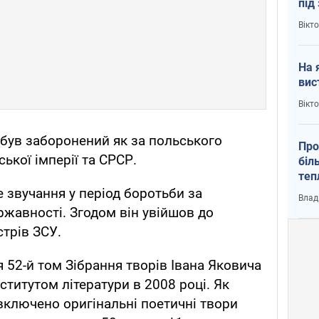
під
кри
Вікт
На 
вис
Вікт
 був заборонений як за польського
Про
ської імперії та СРСР.
біл
теп
від
 звучання у період боротьби за
Влад
у К
ржавності. Згодом він увійшов до
стрів ЗСУ.
52-й том Зібрання творів Івана Яковича
ститутом літератури в 2008 році. Як
 включено оригінальні поетичні твори