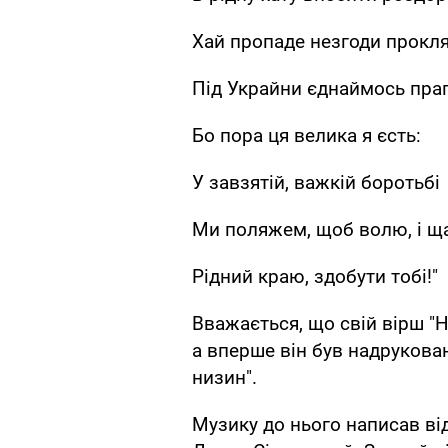
Хай пропаде незгоди прокля
Під Украйни єднаймось пра
Бо пора ця велика я єсть:
У завзятій, важкій боротьбі
Ми поляжем, щоб волю, і щас
Рідний краю, здобути тобі!"
Вважається, що свій вірш "Н
а вперше він був надрукован
низин".
Музику до нього написав ві