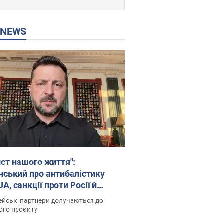
P NEWS
ист нашого життя":
нський про антибалістику
A, санкції проти Росії й
имку аграріїв. Відео
йські партнери долучаються до
ого проєкту