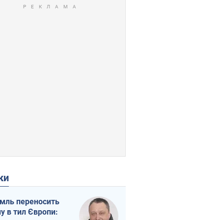
ки
мль переносить
ну в тил Європи: