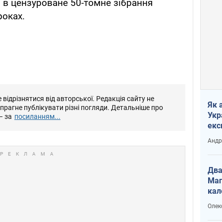
и в цензуроване 50-томне зібрання
роках.
відрізнятися від авторської. Редакція сайту не
Як 
е прагне публікувати різні погляди. Детальніше про
Укр
– за
посиланням...
екс
наф
Андр
Два
Маг
кал
Олек