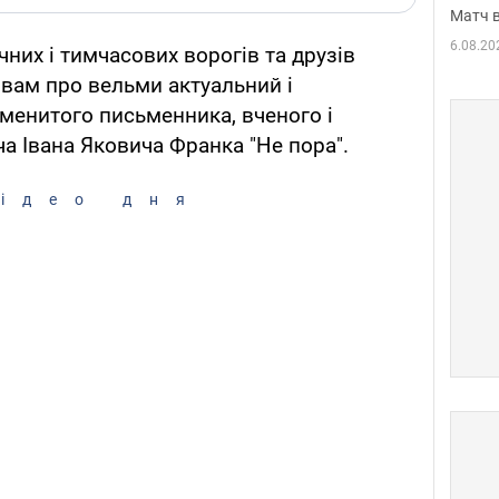
Матч в
6.08.20
чних і тимчасових ворогів та друзів
 вам про вельми актуальний і
менитого письменника, вченого і
ча Івана Яковича Франка "Не пора".
ідео дня