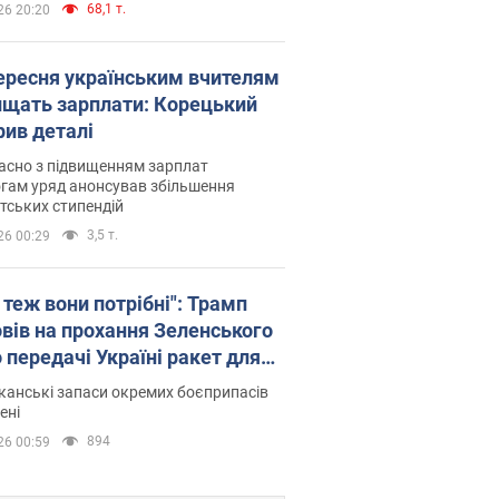
68,1 т.
26 20:20
вересня українським вчителям
ищать зарплати: Корецький
рив деталі
асно з підвищенням зарплат
гам уряд анонсував збільшення
тських стипендій
3,5 т.
26 00:29
 теж вони потрібні": Трамп
овів на прохання Зеленського
 передачі Україні ракет для
ot
анські запаси окремих боєприпасів
ені
894
26 00:59