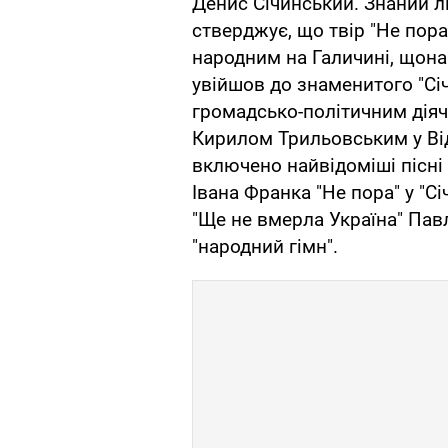
Денис Січинський. Знаний л
стверджує, що твір "Не пора
народним на Галичині, щона
увійшов до знаменитого "Сі
громадсько-політичним діяч
Кирилом Трильовським у Від
включено найвідоміші пісні 
Івана Франка "Не пора" у "С
"Ще не вмерла Україна" Пав
"народний гімн".