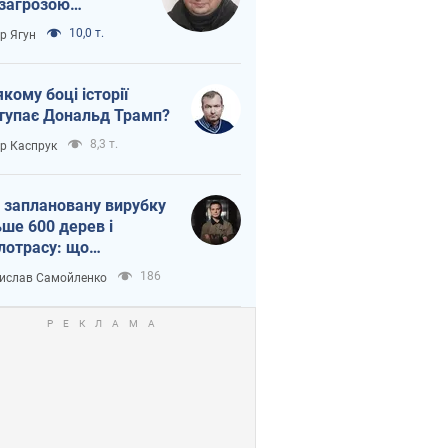
 загрозою
тична логістика
10,0 т.
ор Ягун
якому боці історії
тупає Дональд Трамп?
8,3 т.
ор Каспрук
 заплановану вирубку
ьше 600 дерев і
лотрасу: що
бувається на Теремках
186
ислав Самойленко
иєві