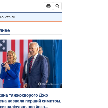
і обстріли
ливе
ина тяжкохворого Джо
ена назвала перший симптом,
 сигналізував про його