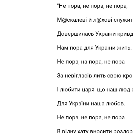
"Не пора, не пора, не пора,
М@скалеві й л@хові служит
Довершилась України кривд
Нам пора для України жить.
Не пора, на пора, не пора
За невігласів лить свою кро
І любити царя, що наш люд 
Для України наша любов.
Не пора, не пора, не пора
В рідну хату вносити роздор