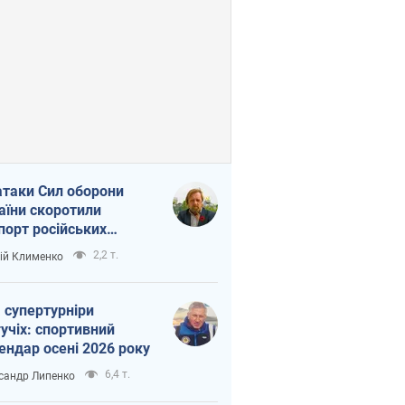
атаки Сил оборони
аїни скоротили
порт російських
топродуктів
2,2 т.
ій Клименко
 супертурніри
учіх: спортивний
ендар осені 2026 року
6,4 т.
сандр Липенко