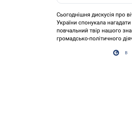
Сьогоднішня дискусія про ві
України спонукала нагадати
повчальний твір нашого зна
громадсько-політичного дія
В