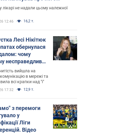
есивний" рак
 лікарі не надали цьому належної
16,2 т.
26 12:46
устка Лесі Нікітюк
рпатах обернулася
далом: чому
чу несправедливо
йтили
нитість вийшла на
комунікацію в мережі та
вила всі крапки над "і"
12,9 т.
26 17:32
амо" з перемоги
тувало у
фікації Ліги
еренцій. Відео