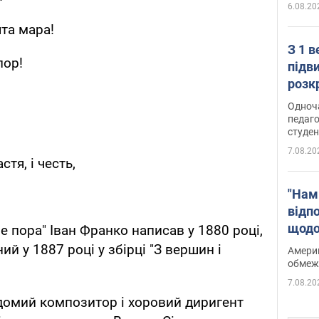
6.08.20
та мара!
З 1 
пор!
підв
розк
Одноч
педаго
студен
7.08.20
тя, і честь,
"Нам
відп
щодо
е пора" Іван Франко написав у 1880 році,
Patri
ий у 1887 році у збірці "З вершин і
Америк
обмеж
7.08.20
домий композитор і хоровий диригент