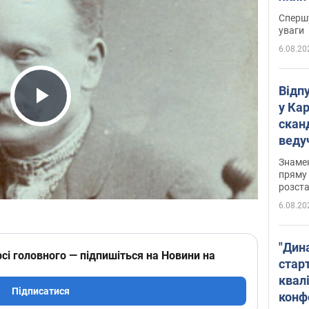
"агр
Спершу
уваги
6.08.20
Відп
у Ка
Play Video
скан
веду
захе
Знаме
пряму 
розста
6.08.20
"Дин
сі головного — підпишіться на Новини на
стар
квалі
Підписатися
конф