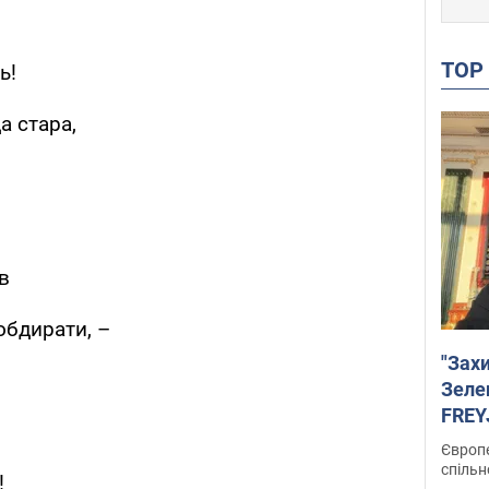
TO
ь!
а стара,
в
обдирати, –
"Зах
Зеле
FREYJ
підтр
Європе
спільн
!