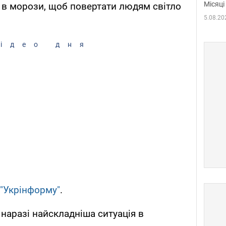
Місяці
в морози, щоб повертати людям світло
5.08.20
ідео дня
"Укрінформу"
.
 наразі найскладніша ситуація в