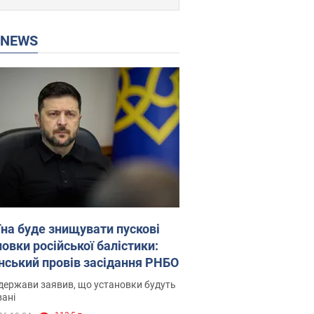
P NEWS
їна буде знищувати пускові
овки російської балістики:
нський провів засідання РНБО
держави заявив, що установки будуть
ані