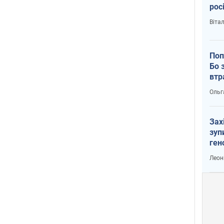
рос
Віта
Поп
Бо 
втр
Ольг
Зах
зуп
ген
Леон