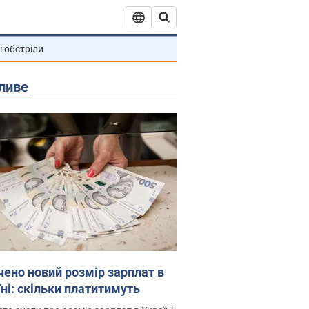
і обстріли
ливе
чено новий розмір зарплат в
їні: скільки платитимуть