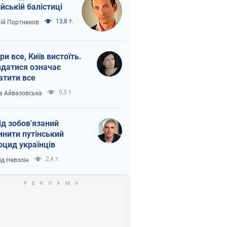
ійській балістиці
13,8 т.
лій Портников
ри все, Київ вистоїть.
здатися означає
атити все
9,5 т.
а Айвазовська
ід зобов'язаний
инити путінський
оцид українців
2,4 т.
ід Невзлін