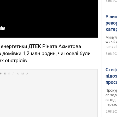
5.08.20
У ли
рекор
кате
опри
Минуло
живій 
 енергетики ДТЕК Ріната Ахметова
великі
домівки 1,2 млн родин, чиї оселі були
5.08.20
х обстрілів.
Стеф
підо
проси
Прокур
епізод
заході
перех
5.08.20