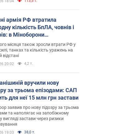
113,5 т.
26 18:04
пні армія РФ втратила
дну кількість БпЛА, човнів і
рів: в Міноборони
люднили статистику
го місяця також зросли втрати РФ у
силі, танках та кількість уражень на
й відстані
4,2 т.
26 20:02
анішиній вручили нову
зру за трьома епізодами: САП
ть для неї 15 млн грн застави
ор заявив про нову підозру за трьома
ами та наполягає на запобіжному
 у вигляді застави через ризики
овування
38,0 т.
26 19:03