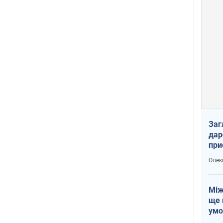
Заг
дар
при
доп
Олек
Між
ще 
умо
Без