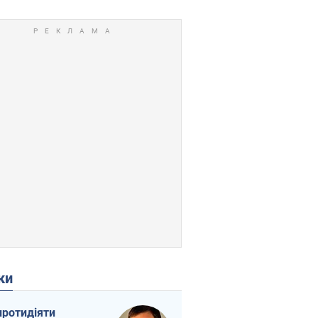
ки
протидіяти