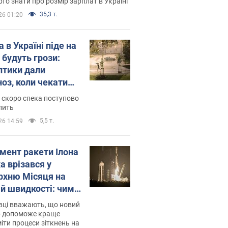
то знати про розмір зарплат в Україні
35,3 т.
26 01:20
 в Україні піде на
 будуть грози:
птики дали
ноз, коли чекати
и погоди
 скоро спека поступово
пить
5,5 т.
26 14:59
мент ракети Ілона
а врізався у
рхню Місяця на
ій швидкості: чим
завершилось
вці вважають, що новий
р допоможе краще
іти процеси зіткнень на