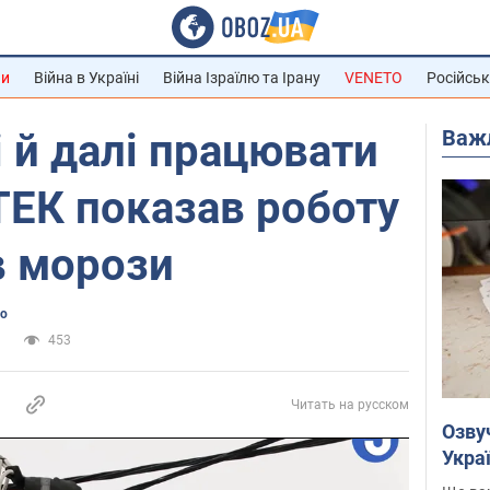
ни
Війна в Україні
Війна Ізраїлю та Ірану
VENETO
Російськ
Важ
 й далі працювати
ДТЕК показав роботу
в морози
во
а
453
Читать на русском
Озву
Укра