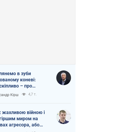
лянемо в зуби
ованому коневі:
скіпливо – про
омогу Україні
4,7 т.
сандр Кірш
 жахливою війною і
гіршим миром на
вах агресора, або
вихідність – теж