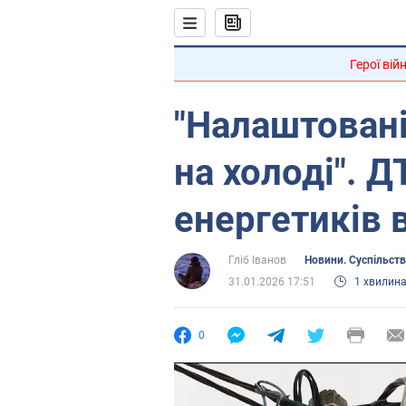
Герої вій
"Налаштовані
на холоді". 
енергетиків 
Гліб Іванов
Новини. Суспільст
31.01.2026 17:51
1 хвилин
0