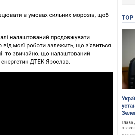
ацювати в умовах сильних морозів, щоб
TO
 далі налаштований продовжувати
 від моєї роботи залежить, що з'явиться
ні, то звичайно, що налаштований
в енергетик ДТЕК Ярослав.
Укра
устан
Зеле
Глава 
атаков