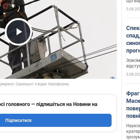
Що вар
5.08.20
Спека
спад,
Play Video
сино
прог
змін
Зовсім
відсту
5.08.20
Фраг
Маск
сі головного — підпишіться на Новини на
пове
повн
Підписатися
усе 
Науко
крате
зрозум