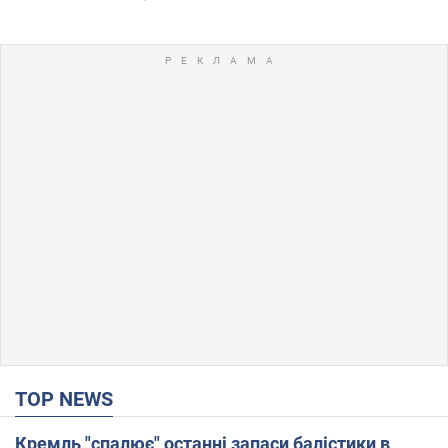
TOP NEWS
Кремль "спалює" останні запаси балістики в