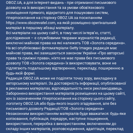
OBOZ.UA, а для інтернет-видань - при отриманні письмового
дозволу на їх використання та за умови обов'язкового
розміщення прямого, відкритого для пошукових систем,
гіперпосилання на сторінку OBOZ.UA за посиланням
https://www.obozrevatel.com
, на якій розміщено оригінальний
матеріал в першому абзаці матеріалу.
Всі матеріали на цьому сайті, в тому числі інтерв’ю, статті,
дослідження – є службовими творами журналістів редакції,
виключні майнові права на які належать ТОВ «Золота середина».
На всі опубліковані фотоматеріали Getty Images редакція має
майнові права, які захищаються законом України «Про авторські
права та суміжні права», ніхто не має права без письмового
дозволу ТОВ «Золота середина» їх використовувати, вони не
підлягають подальшому відтворенню, перекладу, поширенню в
будь-якій формі.
Редакція OBOZ.UA може не поділяти точку зору, викладену в
авторському матеріалі. За достовірність інформації, опублікованої
в рекламних матеріалах, відповідальність несе рекламодавець.
Заборонено використання матеріалів розміщених на цьому сайті,
хоч із зазначенням гіперпосилання на сторінку цього сайту,
логотипу OBOZ.UA або будь-якого іншого згадування, але без
письмового дозволу Редакції/ТОВ «Золота середина»
Незаконним використанням матеріалів буде вважатися: будь-яке
копiювання, публiкацiя, передрук, наступне поширення,
використання, переробка з використанням, включенням до
складу інших матеріалів, розповсюдження, адаптація, переклад