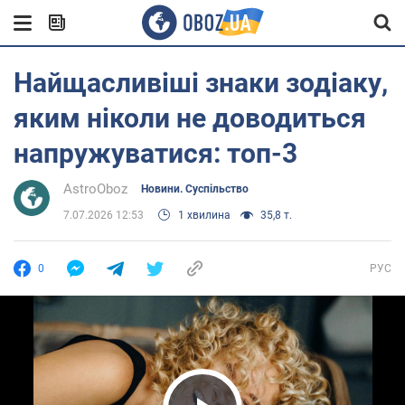
Найщасливіші знаки зодіаку,
яким ніколи не доводиться
напружуватися: топ-3
AstroOboz
Новини. Суспільство
7.07.2026 12:53
1 хвилина
35,8 т.
0
РУС