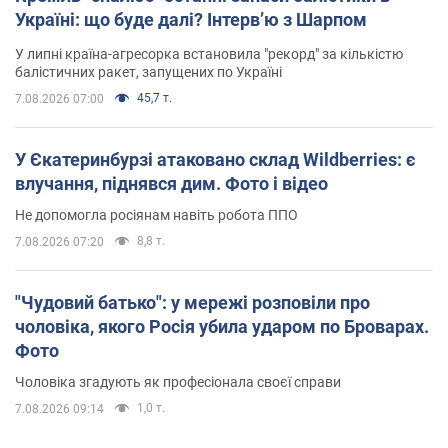
Україні: що буде далі? Інтерв’ю з Шарпом
У липні країна-агресорка встановила "рекорд" за кількістю
балістичних ракет, запущених по Україні
45,7 т.
7.08.2026 07:00
У Єкатеринбурзі атаковано склад Wildberries: є
влучання, піднявся дим. Фото і відео
Не допомогла росіянам навіть робота ППО
8,8 т.
7.08.2026 07:20
"Чудовий батько": у мережі розповіли про
чоловіка, якого Росія убила ударом по Броварах.
Фото
Чоловіка згадують як професіонала своєї справи
1,0 т.
7.08.2026 09:14