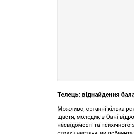
Телець: віднайдення бал
Можливо, останні кілька рок
щастя, молодик в Овні відр
несвідомості та психічного 
страх і нестачу, ви побачите