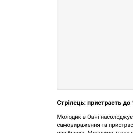
Стрілець: пристрасть до 
Молодик в Овні насолоджує
самовираження та пристраст
вас бурею. Можливо, у вас 