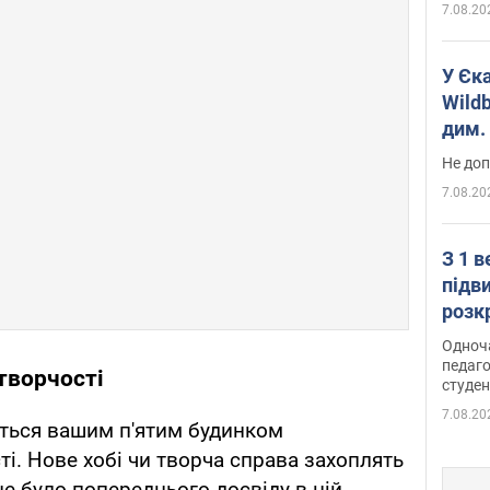
7.08.20
У Єк
Wildb
дим. 
Не доп
7.08.20
З 1 
підв
розк
Одноч
педаго
творчості
студен
7.08.20
ться вашим п'ятим будинком
і. Нове хобі чи творча справа захоплять
не було попереднього досвіду в цій