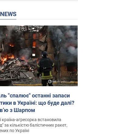
P NEWS
ль "спалює" останні запаси
тики в Україні: що буде далі?
рв’ю з Шарпом
і країна-агресорка встановила
д" за кількістю балістичних ракет,
них по Україні