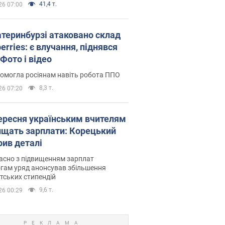
41,4 т.
26 07:00
атеринбурзі атаковано склад
erries: є влучання, піднявся
Фото і відео
омогла росіянам навіть робота ППО
8,3 т.
26 07:20
вересня українським вчителям
ищать зарплати: Корецький
рив деталі
асно з підвищенням зарплат
гам уряд анонсував збільшення
тських стипендій
9,6 т.
26 00:29