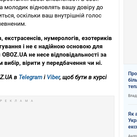
та молодик відновлять вашу довіру до
иться, оскільки ваш внутрішній голос
впевненим.
в, екстрасенсів, нумерологів, езотериків
тування і не є надійною основою для
 OBOZ.UA не несе відповідальності за
 вибір, вірити у передбачення чи ні.
Про
OZ.UA в
Telegram
і
Viber
, щоб бути в курсі
біл
теп
від
Влад
у К
Як 
Укр
екс
наф
Андр