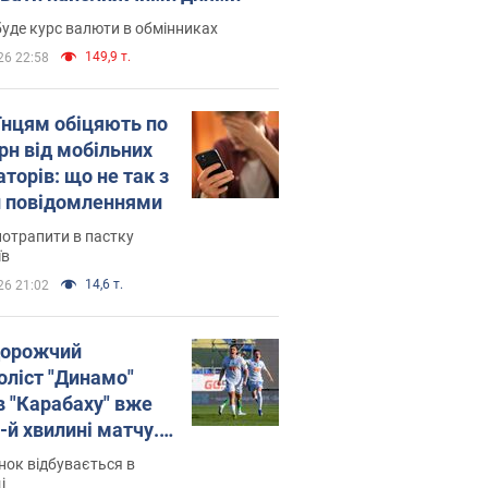
уде курс валюти в обмінниках
149,9 т.
26 22:58
їнцям обіцяють по
рн від мобільних
торів: що не так з
 повідомленнями
потрапити в пастку
їв
14,6 т.
26 21:02
орожчий
оліст "Динамо"
в "Карабаху" вже
-й хвилині матчу.
о
ок відбувається в
і