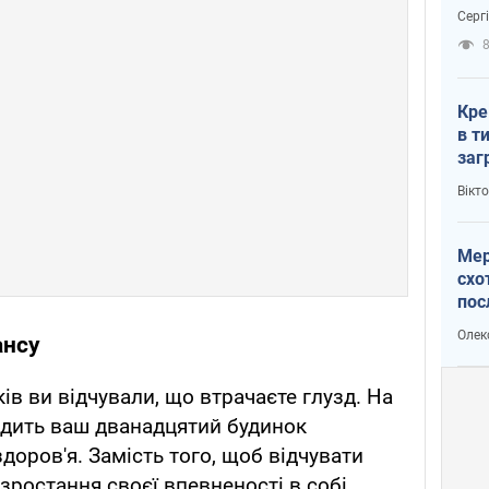
зне
Серг
рак
Кре
в т
заг
лог
Вікт
Мер
схо
пос
укр
Олек
ансу
ів ви відчували, що втрачаєте глузд. На
одить ваш дванадцятий будинок
здоров'я. Замість того, щоб відчувати
 зростання своєї впевненості в собі.