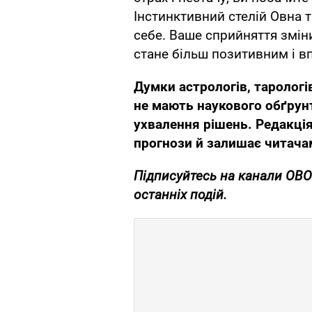
Інстинктивний стелій Овна 
себе. Ваше сприйняття змін
стане більш позитивним і 
Думки
астрологів, тарологі
не мають наукового обґрун
ухвалення рішень. Редакція
прогнози й залишає читачам
Підписуйтесь на канали OB
останніх подій.