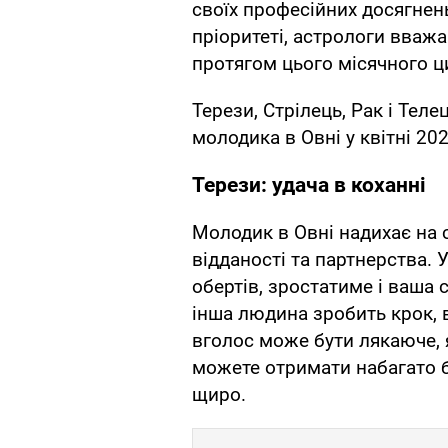
своїх професійних досягнень
пріоритеті, астрологи вваж
протягом цього місячного ц
Терези, Стрілець, Рак і Тел
молодика в Овні у квітні 202
Терези: удача в коханні
Молодик в Овні надихає на 
відданості та партнерства. У
обертів, зростатиме і ваша с
інша людина зробить крок, 
вголос може бути лякаюче, 
можете отримати набагато б
щиро.