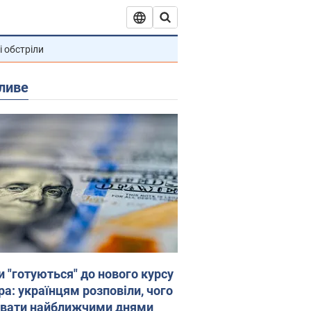
і обстріли
ливе
и "готуються" до нового курсу
ра: українцям розповіли, чого
увати найближчими днями