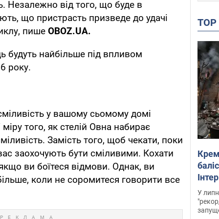
. Незалежно від того, що буде в
ають, що пристрасть призведе до удачі
TO
иклу, пише
OBOZ
.
UA
.
ець будуть найбільше під впливом
6 року.
сміливість у вашому сьомому домі
 міру того, як стелій Овна набирає
міливість. Замість того, щоб чекати, поки
вас заохочують бути сміливими. Кохати
Крем
баліс
якщо ви боїтеся відмови. Однак, ви
Інте
ільше, коли не соромитеся говорити все
У липн
"рекор
запуще