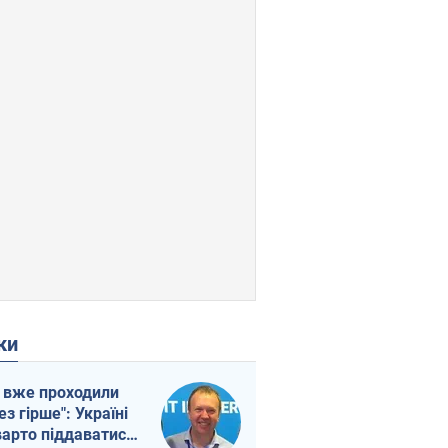
ки
 вже проходили
ез гірше": Україні
варто піддаватися