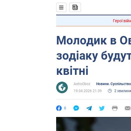
Герої вій
Молодик в Ов
зодіаку буду
квітні
AstroOboz
Новини. Суспільство
19.04.2026 21:39
2 хвилин
0