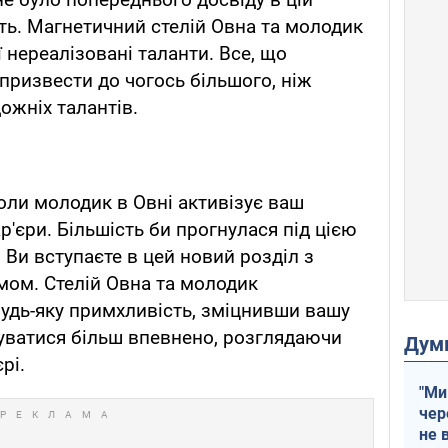
ить. Магнетичний стелій Овна та молодик
 нереалізовані таланти. Все, що
призвести до чогось більшого, ніж
дожніх талантів.
коли молодик в Овні активізує ваш
ар'єри. Більшість би прогнулася під цією
 Ви вступаєте в цей новий розділ з
мом. Стелій Овна та молодик
удь-яку примхливість, зміцнивши вашу
уватися більш впевнено, розглядаючи
Дум
рі.
"Ми
чер
не 