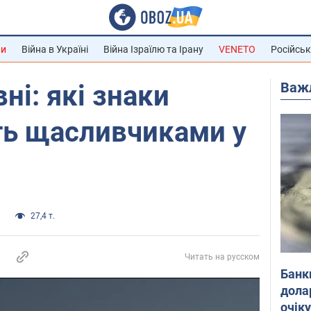
ни
Війна в Україні
Війна Ізраїлю та Ірану
VENETO
Російськ
Важ
ні: які знаки
ть щасливчиками у
и
27,4 т.
Читать на русском
Банк
дола
очік