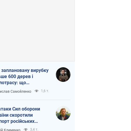
 заплановану вирубку
ьше 600 дерев і
лотрасу: що
бувається на Теремках
1,6 т.
ислав Самойленко
иєві
атаки Сил оборони
аїни скоротили
порт російських
топродуктів
3,4 т.
ій Клименко