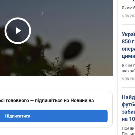
Яким б
6.08.20
Укра
Play Video
850 г
опера
цими
Як не 
шахра
6.08.20
Найд
сі головного — підпишіться на Новини на
футб
заби
Підписатися
на 10
Віде
Поєдин
Польщ