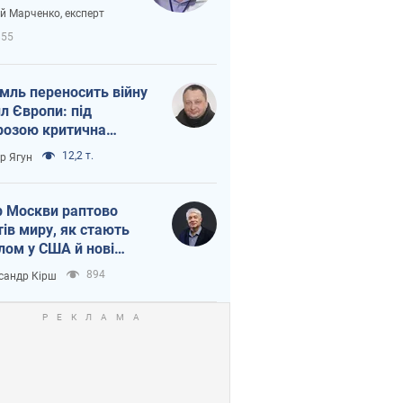
вірі через
ій Марченко, експерт
етний терор
855
мль переносить війну
ил Європи: під
розою критична
істика
12,2 т.
ор Ягун
 Москви раптово
тів миру, як стають
лом у США й нові
аїнські топ-рейтинги
894
сандр Кірш