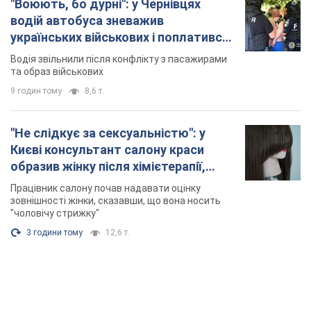
"Воюють, бо дурні": у Чернівцях
водій автобуса зневажив
українських військових і поплатився.
Відео
Водія звільнили після конфлікту з пасажирами
та образ військових
9 годин тому
8,6 т.
"Не слідкує за сексуальністю": у
Києві консультант салону краси
образив жінку після хімієтерапії,
розгорівся скандал. Фото
Працівник салону почав надавати оцінку
зовнішності жінки, сказавши, що вона носить
"чоловічу стрижку"
3 години тому
12,6 т.