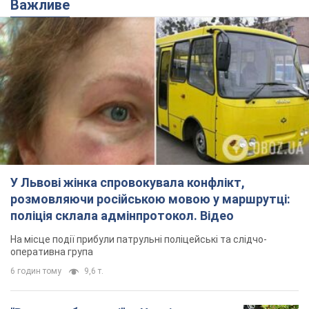
Важливе
У Львові жінка спровокувала конфлікт,
розмовляючи російською мовою у маршрутці:
поліція склала адмінпротокол. Відео
На місце події прибули патрульні поліцейські та слідчо-
оперативна група
6 годин тому
9,6 т.