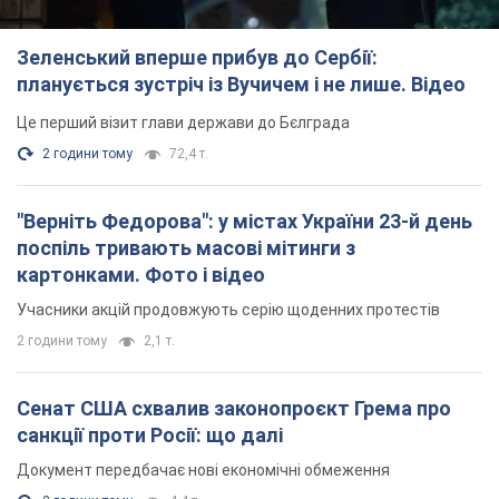
Зеленський вперше прибув до Сербії:
планується зустріч із Вучичем і не лише. Відео
Це перший візит глави держави до Бєлграда
2 години тому
72,4 т.
"Верніть Федорова": у містах України 23-й день
поспіль тривають масові мітинги з
картонками. Фото і відео
Учасники акцій продовжують серію щоденних протестів
2 години тому
2,1 т.
Сенат США схвалив законопроєкт Грема про
санкції проти Росії: що далі
Документ передбачає нові економічні обмеження