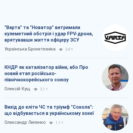
"Варта" та "Новатор" витримали
кулеметний обстріл і удар FPV-дрона,
врятувавши життя офіцеру ЗСУ
Українська Бронетехніка
3,0 т.
КНДР як каталізатор війни, або Про
новий етап російсько-
північнокорейського союзу
Олексій Кущ
3,1 т.
Вихід до еліти ЧС та тріумф "Сокола":
що відбувається в українському хокеї
Олександр Липенко
1,1 т.