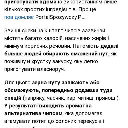
приготувати вдома
із використанням лише
кількох простих інгредієнтів. Про це
повідомляє
PortalSpozywczy.PL.
Звичні снеки на кшталт чипсів зазвичай
містять багато калорій, насичених жирів і
мінімум корисних речовин. Натомість
дедалі
більше людей обирають смажений нут,
як
поживну й хрустку закуску, яку легко
приготувати власноруч.
Для цього
зерна нуту запікають або
обсмажують, попередньо додавши туди
спецій
(паприку, часник, карі чи інші прянощі).
У результаті виходить ароматна
альтернатива чипсам
, яка допомагає
вгамувати потяг до солоних перекусів і