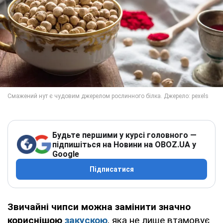
Будьте першими у курсі головного —
підпишіться на Новини на OBOZ.UA у
Google
Підписатися
Звичайні чипси можна замінити значно
кориснішою
закускою
, яка не лише втамовує