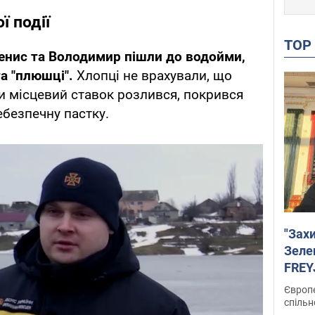
ї події
TO
Денис та Володимир пішли до водойми,
а "плюшці".
Хлопці не врахували, що
и місцевий ставок розлився, покрився
ебезпечну пастку.
"Зах
Зеле
FREYJ
підтр
Європе
спільн