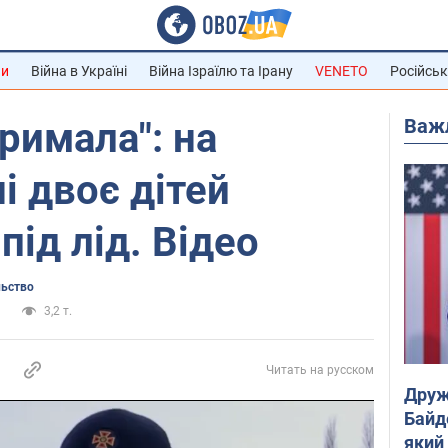
ни
Війна в Україні
Війна Ізраїлю та Ірану
VENETO
Російськ
Важ
тримала": на
 двоє дітей
під лід. Відео
льство
и
3,2 т.
Читать на русском
Друж
Байд
який