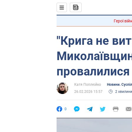
Герої вій
"Крига не ви
Миколаївщині
провалилися 
Катя Поплюйко
Новини. Суспі
26.02.2026 15:57
2 хвилин
0