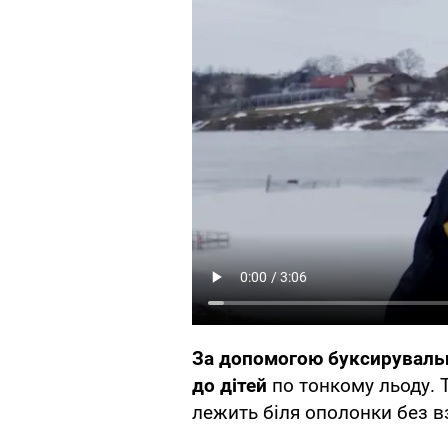
За допомогою буксирувальн
до дітей
по тонкому льоду. Т
лежить біля ополонки без вз