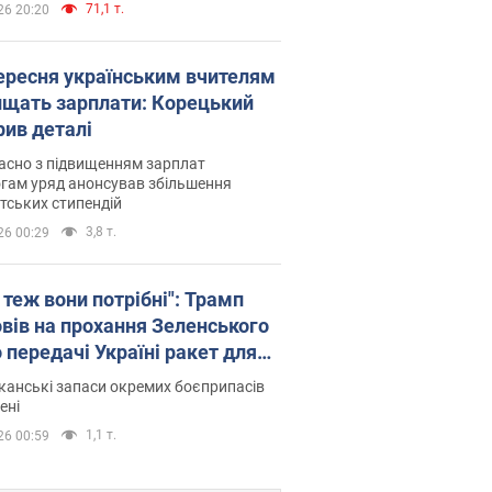
71,1 т.
26 20:20
вересня українським вчителям
ищать зарплати: Корецький
рив деталі
асно з підвищенням зарплат
гам уряд анонсував збільшення
тських стипендій
3,8 т.
26 00:29
 теж вони потрібні": Трамп
овів на прохання Зеленського
 передачі Україні ракет для
ot
анські запаси окремих боєприпасів
ені
1,1 т.
26 00:59