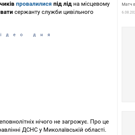
пчиків
провалилися
під лід
на місцевому
Матч в
увати
сержанту служби цивільного
6.08.20
ідео дня
еповнолітніх нічого не загрожує. Про це
авлінні ДСНС у Миколаївській області.