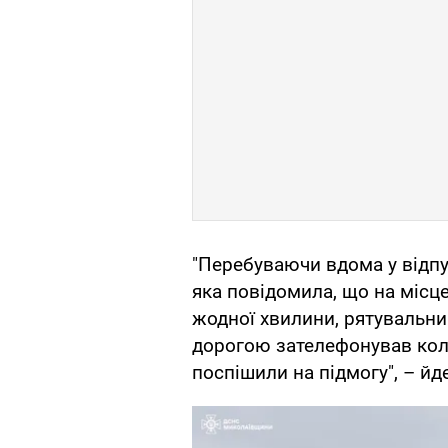
"Перебуваючи вдома у відпус
яка повідомила, що на місце
жодної хвилини, рятувальник
дорогою зателефонував коле
поспішили на підмогу", – йд