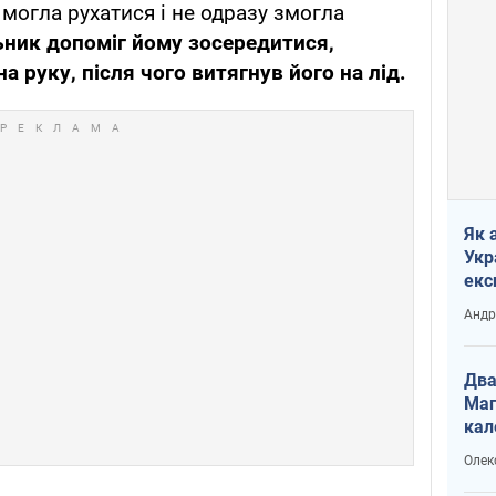
могла рухатися і не одразу змогла
ник допоміг йому зосередитися,
а руку, після чого витягнув його на лід.
Як 
Укр
екс
наф
Андр
Два
Маг
кал
Олек