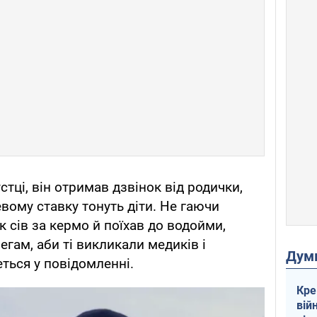
тці, він отримав дзвінок від родички,
вому ставку тонуть діти. Не гаючи
 сів за кермо й поїхав до водойми,
гам, аби ті викликали медиків і
Дум
еться у повідомленні.
Кре
вій