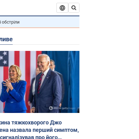
і обстріли
ливе
ина тяжкохворого Джо
ена назвала перший симптом,
 сигналізував про його