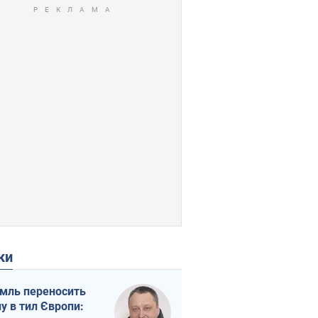
ки
мль переносить
ну в тил Європи: