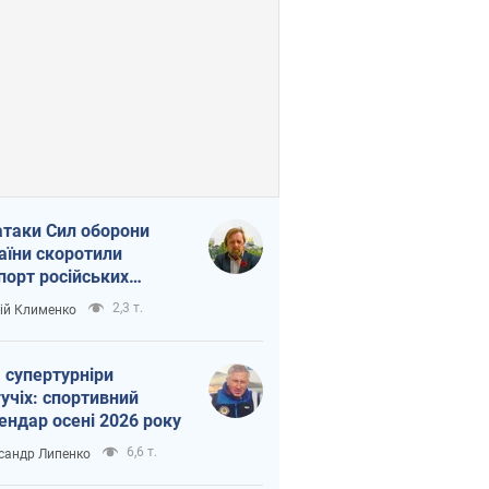
атаки Сил оборони
аїни скоротили
порт російських
топродуктів
2,3 т.
ій Клименко
 супертурніри
учіх: спортивний
ендар осені 2026 року
6,6 т.
сандр Липенко