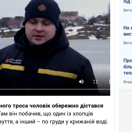
під
кри
Вікт
На 
вис
Вікт
Про
біл
теп
від
Влад
у К
ого троса чоловік обережно дістався
ам він побачив, що один із хлопців
уття, а інший – по груди у крижаній воді.