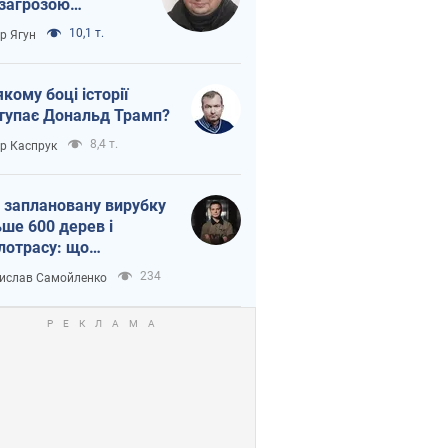
 загрозою
тична логістика
10,1 т.
ор Ягун
якому боці історії
тупає Дональд Трамп?
8,4 т.
ор Каспрук
 заплановану вирубку
ьше 600 дерев і
лотрасу: що
бувається на Теремках
234
ислав Самойленко
иєві