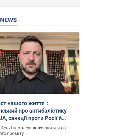
P NEWS
ист нашого життя":
нський про антибалістику
A, санкції проти Росії й
имку аграріїв. Відео
йські партнери долучаються до
ого проєкту