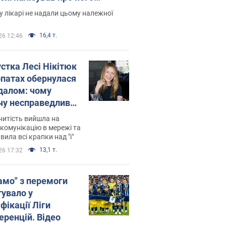
есивний" рак
 лікарі не надали цьому належної
16,4 т.
26 12:46
устка Лесі Нікітюк
рпатах обернулася
далом: чому
чу несправедливо
йтили
нитість вийшла на
комунікацію в мережі та
вила всі крапки над "і"
13,1 т.
26 17:32
амо" з перемоги
тувало у
фікації Ліги
еренцій. Відео