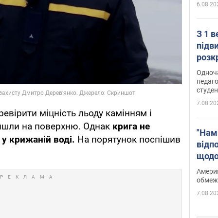
6.08.20
З 1 
підв
розк
Одноч
педаго
студен
7.08.20
евірити міцність льоду камінням і
ийшли на поверхню. Однак
крига не
"Нам
 у крижаній воді.
На порятунок поспішив
відп
щодо
Patri
Америк
обмеж
7.08.20