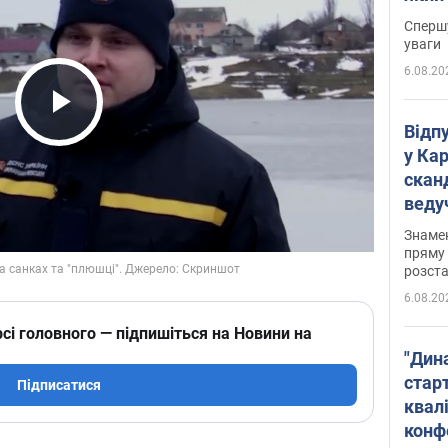
"агр
Спершу
уваги
6.08.20
Play Video
Відп
у Ка
скан
веду
захе
Знаме
пряму 
розста
6.08.20
сі головного — підпишіться на Новини на
"Дин
стар
Підписатися
квалі
конф