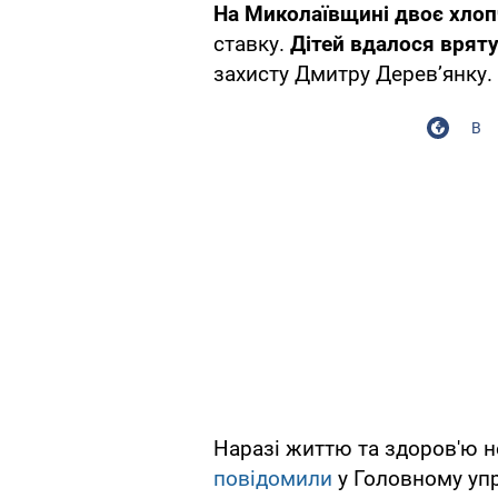
На Миколаївщині двоє хло
ставку.
Дітей вдалося врят
захисту Дмитру Дерев’янку.
В
Наразі життю та здоров'ю н
повідомили
у Головному упр