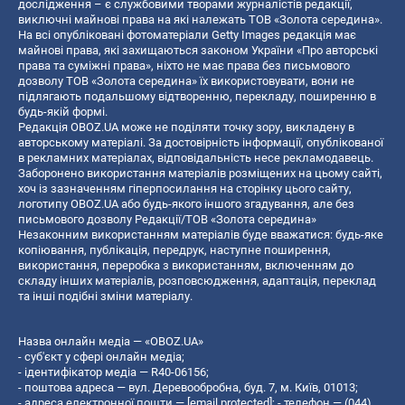
дослідження – є службовими творами журналістів редакції,
виключні майнові права на які належать ТОВ «Золота середина».
На всі опубліковані фотоматеріали Getty Images редакція має
майнові права, які захищаються законом України «Про авторські
права та суміжні права», ніхто не має права без письмового
дозволу ТОВ «Золота середина» їх використовувати, вони не
підлягають подальшому відтворенню, перекладу, поширенню в
будь-якій формі.
Редакція OBOZ.UA може не поділяти точку зору, викладену в
авторському матеріалі. За достовірність інформації, опублікованої
в рекламних матеріалах, відповідальність несе рекламодавець.
Заборонено використання матеріалів розміщених на цьому сайті,
хоч із зазначенням гіперпосилання на сторінку цього сайту,
логотипу OBOZ.UA або будь-якого іншого згадування, але без
письмового дозволу Редакції/ТОВ «Золота середина»
Незаконним використанням матеріалів буде вважатися: будь-яке
копiювання, публiкацiя, передрук, наступне поширення,
використання, переробка з використанням, включенням до
складу інших матеріалів, розповсюдження, адаптація, переклад
та інші подібні зміни матеріалу.
Назва онлайн медіа — «OBOZ.UA»
- суб'єкт у сфері онлайн медіа;
- ідентифікатор медіа — R40-06156;
- поштова адреса — вул. Деревообробна, буд. 7, м. Київ, 01013;
- адреса електронної пошти —
[email protected]
; - телефон — (044)