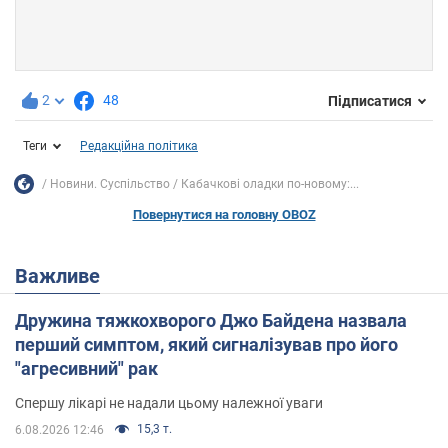
2
48
Підписатися
Теги
Редакційна політика
Новини. Суспільство
Кабачкові оладки по-новому:...
Повернутися на головну OBOZ
Важливе
Дружина тяжкохворого Джо Байдена назвала
перший симптом, який сигналізував про його
"агресивний" рак
Спершу лікарі не надали цьому належної уваги
15,3 т.
6.08.2026 12:46