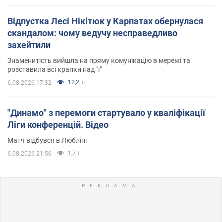
Відпустка Лесі Нікітюк у Карпатах обернулася
скандалом: чому ведучу несправедливо
захейтили
Знаменитість вийшла на пряму комунікацію в мережі та
розставила всі крапки над "і"
12,2 т.
6.08.2026 17:32
"Динамо" з перемоги стартувало у кваліфікації
Ліги конференцій. Відео
Матч відбувся в Любліні
1,7 т.
6.08.2026 21:56