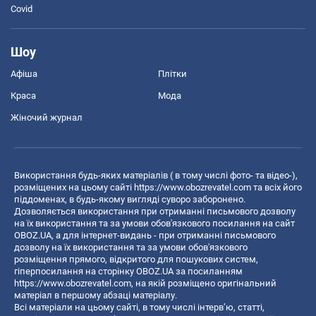
Covid
Шоу
Афіша
Плітки
Краса
Мода
Жіночий журнал
Використання будь-яких матеріалів ( в тому числі фото- та відео-),
розміщених на цьому сайті
https://www.obozrevatel.com
та всіх його
піддоменах, в будь-якому вигляді суворо заборонено.
Дозволяється використання при отриманні письмового дозволу
на їх використання та за умови обов'язкового посилання на сайт
OBOZ.UA, а для інтернет-видань - при отриманні письмового
дозволу на їх використання та за умови обов'язкового
розміщення прямого, відкритого для пошукових систем,
гіперпосилання на сторінку OBOZ.UA за посиланням
https://www.obozrevatel.com
, на якій розміщено оригінальний
матеріал в першому абзаці матеріалу.
Всі матеріали на цьому сайті, в тому числі інтерв’ю, статті,