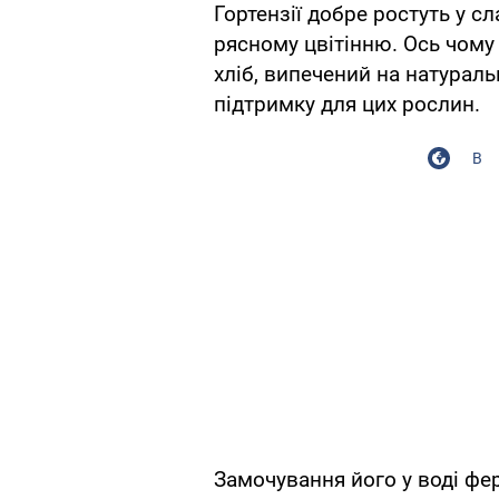
Гортензії добре ростуть у с
рясному цвітінню. Ось чому
хліб, випечений на натураль
підтримку для цих рослин.
В
Замочування його у воді фе