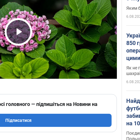
Яким б
6.08.20
Укра
Play Video
850 г
опера
цими
Як не 
шахра
6.08.20
Найд
сі головного — підпишіться на Новини на
футб
заби
Підписатися
на 10
Віде
Поєдин
Польщ