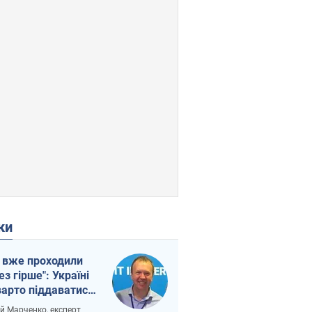
ки
 вже проходили
ез гірше": Україні
варто піддаватися
вірі через
ій Марченко, експерт