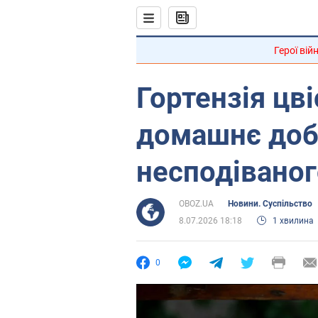
Герої вій
Гортензія цві
домашнє доб
несподіваног
OBOZ.UA
Новини. Суспільство
8.07.2026 18:18
1 хвилина
0