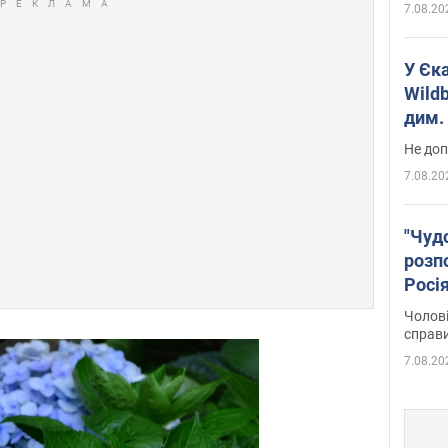
7.08.20
У Єк
Wildb
дим. 
Не доп
7.08.20
"Чуд
розпо
Росі
Фото
Чолові
справ
7.08.20