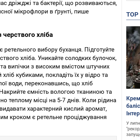
ас дріжджі та бактерії, що розвиваються,
ної мікрофлори в ґрунті, пише
TO
 черствого хліба
є ретельного вибору буханця. Підготуйте
ствого хліба. Уникайте солодких булочок,
 та випічки з високим вмістом штучних
хліб кубиками, покладіть їх у відро та
лої води, переконавшись, що хліб
 Накрийте ємність вологою тканиною та
Крем
но теплому місці на 5-7 днів. Коли рідина
баліс
 видавати характерний кислий аромат,
Інте
м кроком є ​​ретельне проціджування
У липн
"рекор
запуще