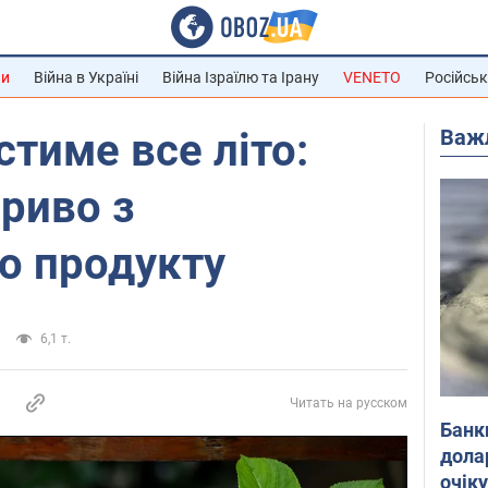
ни
Війна в Україні
Війна Ізраїлю та Ірану
VENETO
Російськ
Важ
стиме все літо:
риво з
о продукту
6,1 т.
Читать на русском
Банк
дола
очік