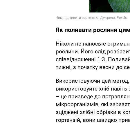
Як поливати рослини ци
Ніколи не наносьте отрима
рослини. Його слід розбав
співвідношенні 1:3. Поливай
тижні, з початку весни до се
Використовуючи цей метод, п
використовуйте хліб навіть
– це призведе до потраплян
мікроорганізмів, які заразя
зціджені хлібні обрізки в к
гортензій, вони швидко прив