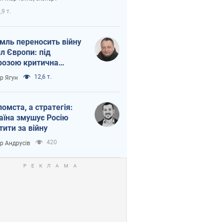
етний терор
,9 т.
мль переносить війну
ил Європи: під
розою критична
істика
12,6 т.
ор Ягун
помста, а стратегія:
аїна змушує Росію
тити за війну
420
ор Андрусів