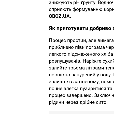
знижують pH ґрунту. Водноч
сприяють формуванню корис
OBOZ
.
UA
.
Як приготувати добриво з
Процес простий, але вимага
приблизно півкілограма чер
легкого підсмаженого хліба
розпушувачів. Наріжте сухий 
залийте трьома літрами теп
повністю занурений у воду.
залиште в затіненому, помір
почне злегка пузиритися та
процес завершено. Заключни
рідини через дрібне сито.