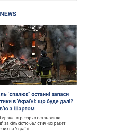
P NEWS
ль "спалює" останні запаси
тики в Україні: що буде далі?
рв’ю з Шарпом
і країна-агресорка встановила
д" за кількістю балістичних ракет,
них по Україні