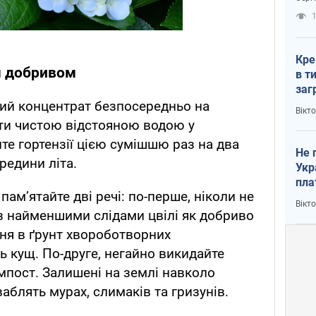
рак
1
Кре
м добривом
в т
заг
лог
ний концентрат безпосередньо на
Вікт
ити чистою відстояною водою у
те гортензії цією сумішшю раз на два
Не 
редини літа.
Укр
пла
ам’ятайте дві речі: по-перше, ніколи не
Вікт
 з найменшими слідами цвілі як добриво
ня в ґрунт хвороботворних
ть кущ. По-друге, негайно викидайте
омпост. Залишені на землі навколо
аблять мурах, слимаків та гризунів.