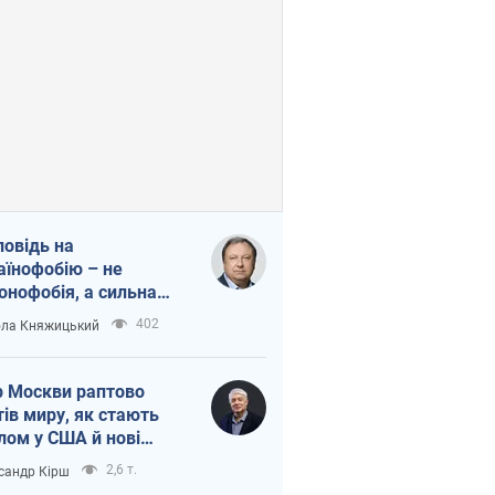
повідь на
аїнофобію – не
онофобія, а сильна
аїнська держава
402
ла Княжицький
 Москви раптово
тів миру, як стають
лом у США й нові
аїнські топ-рейтинги
2,6 т.
сандр Кірш