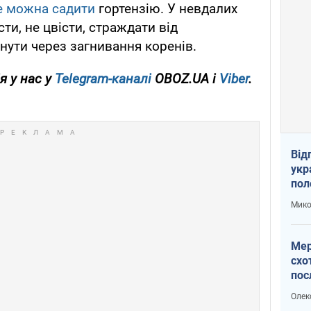
е можна садити
гортензію. У невдалих
и, не цвісти, страждати від
нути через загнивання коренів.
я у нас у
Telegram-каналі
OBOZ.UA і
Viber
.
Від
укр
пол
укр
Мико
Мер
схо
пос
укр
Олек