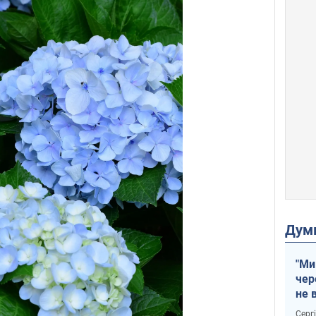
Дум
"Ми
чер
не 
зне
Серг