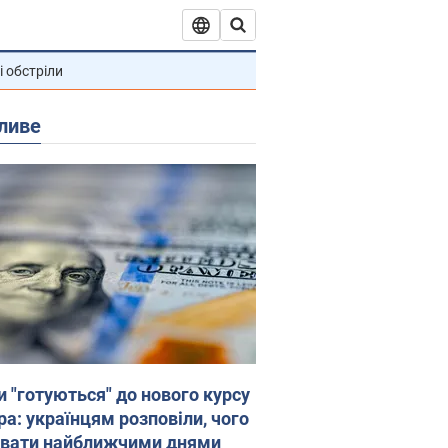
і обстріли
ливе
и "готуються" до нового курсу
ра: українцям розповіли, чого
увати найближчими днями