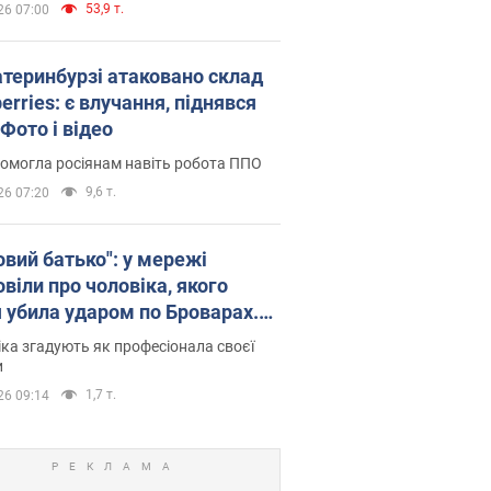
53,9 т.
26 07:00
атеринбурзі атаковано склад
erries: є влучання, піднявся
Фото і відео
омогла росіянам навіть робота ППО
9,6 т.
26 07:20
овий батько": у мережі
віли про чоловіка, якого
я убила ударом по Броварах.
ка згадують як професіонала своєї
и
1,7 т.
26 09:14