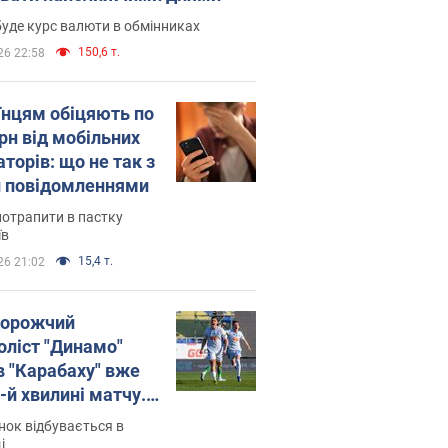
уде курс валюти в обмінниках
150,6 т.
26 22:58
їнцям обіцяють по
рн від мобільних
торів: що не так з
 повідомленнями
потрапити в пастку
їв
15,4 т.
26 21:02
орожчий
оліст "Динамо"
в "Карабаху" вже
-й хвилині матчу.
о
ок відбувається в
і