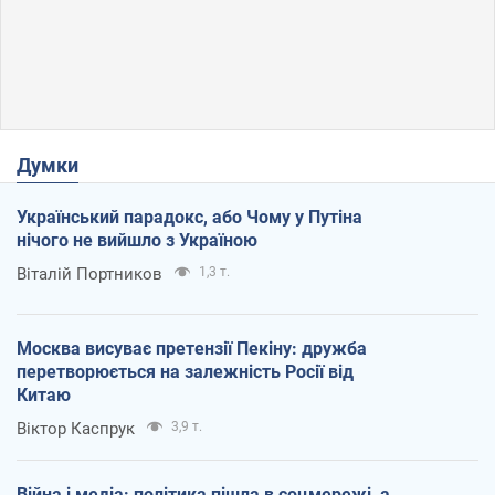
Думки
Український парадокс, або Чому у Путіна
нічого не вийшло з Україною
Віталій Портников
1,3 т.
Москва висуває претензії Пекіну: дружба
перетворюється на залежність Росії від
Китаю
Віктор Каспрук
3,9 т.
Війна і медіа: політика пішла в соцмережі, а