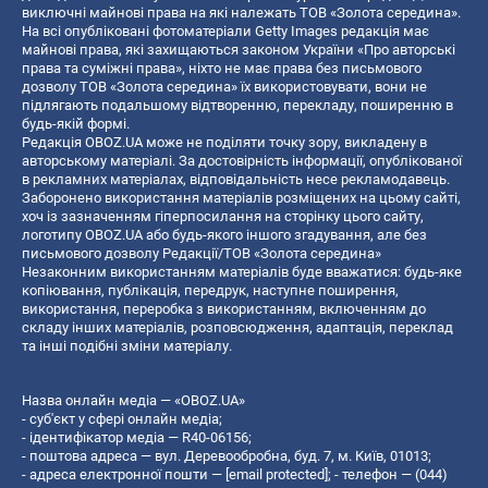
виключні майнові права на які належать ТОВ «Золота середина».
На всі опубліковані фотоматеріали Getty Images редакція має
майнові права, які захищаються законом України «Про авторські
права та суміжні права», ніхто не має права без письмового
дозволу ТОВ «Золота середина» їх використовувати, вони не
підлягають подальшому відтворенню, перекладу, поширенню в
будь-якій формі.
Редакція OBOZ.UA може не поділяти точку зору, викладену в
авторському матеріалі. За достовірність інформації, опублікованої
в рекламних матеріалах, відповідальність несе рекламодавець.
Заборонено використання матеріалів розміщених на цьому сайті,
хоч із зазначенням гіперпосилання на сторінку цього сайту,
логотипу OBOZ.UA або будь-якого іншого згадування, але без
письмового дозволу Редакції/ТОВ «Золота середина»
Незаконним використанням матеріалів буде вважатися: будь-яке
копiювання, публiкацiя, передрук, наступне поширення,
використання, переробка з використанням, включенням до
складу інших матеріалів, розповсюдження, адаптація, переклад
та інші подібні зміни матеріалу.
Назва онлайн медіа — «OBOZ.UA»
- суб'єкт у сфері онлайн медіа;
- ідентифікатор медіа — R40-06156;
- поштова адреса — вул. Деревообробна, буд. 7, м. Київ, 01013;
- адреса електронної пошти —
[email protected]
; - телефон — (044)