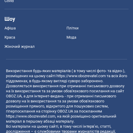
Covid
Шоу
Афіша
Плітки
Краса
Мода
Жіночий журнал
Використання будь-яких матеріалів ( в тому числі фото- та відео-),
розміщених на цьому сайті
https://www.obozrevatel.com
та всіх його
піддоменах, в будь-якому вигляді суворо заборонено.
Дозволяється використання при отриманні письмового дозволу
на їх використання та за умови обов'язкового посилання на сайт
OBOZ.UA, а для інтернет-видань - при отриманні письмового
дозволу на їх використання та за умови обов'язкового
розміщення прямого, відкритого для пошукових систем,
гіперпосилання на сторінку OBOZ.UA за посиланням
https://www.obozrevatel.com
, на якій розміщено оригінальний
матеріал в першому абзаці матеріалу.
Всі матеріали на цьому сайті, в тому числі інтерв’ю, статті,
дослідження – є службовими творами журналістів редакції,