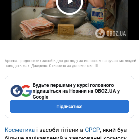
Play Video
Будьте першими у курсі головного —
підпишіться на Новини на OBOZ.UA у
Google
Підписатися
Косметика
і засоби гігієни в
СРСР
, який був
більше зацікавлений у завоюванні космосу,