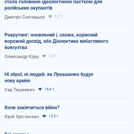
стала головною ідеологічною пасткою для
російських окупантів
Дмитро Снєгирьов
1,2 т.
Рекрутинг: оновлений і, схоже, корисний
ворожий досвід, або Діалектика вибагливого
боягузтва
Олександр Кірш
1,3 т.
Ні зброї, ні людей: як Лукашенко будує
нову армію
Ігар Тишкевич
16,4 т.
Коли закінчиться війна?
Юрій Хрістензен
12,5 т.