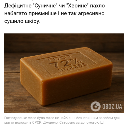
Дефіцитне "Суничне" чи "Хвойне" пахло
набагато приємніше і не так агресивно
сушило шкіру.