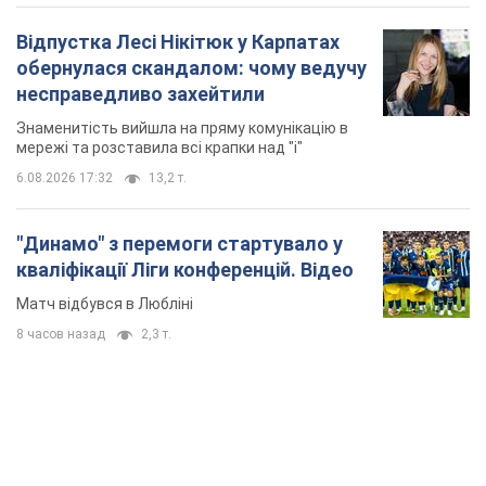
Відпустка Лесі Нікітюк у Карпатах
обернулася скандалом: чому ведучу
несправедливо захейтили
Знаменитість вийшла на пряму комунікацію в
мережі та розставила всі крапки над "і"
6.08.2026 17:32
13,2 т.
"Динамо" з перемоги стартувало у
кваліфікації Ліги конференцій. Відео
Матч відбувся в Любліні
8 часов назад
2,3 т.