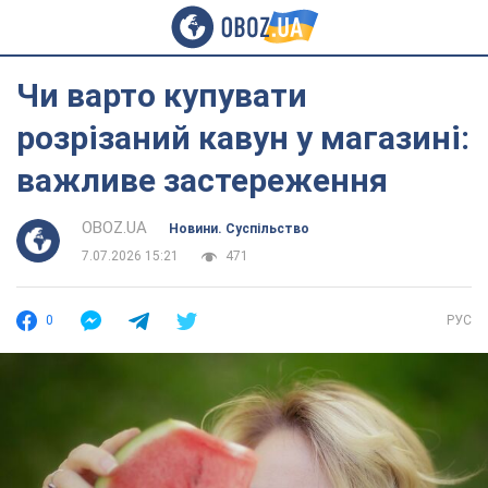
Чи варто купувати
розрізаний кавун у магазині:
важливе застереження
OBOZ.UA
Новини. Суспільство
7.07.2026 15:21
471
0
РУС