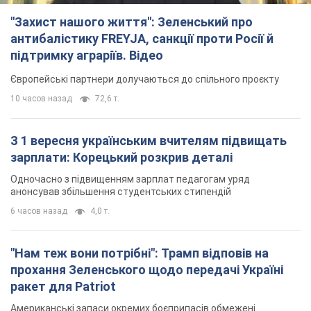
"Захист нашого життя": Зеленський про
антибалістику FREYJA, санкції проти Росії й
підтримку аграріїв. Відео
Європейські партнери долучаються до спільного проєкту
10 часов назад
72,6 т.
З 1 вересня українським вчителям підвищать
зарплати: Корецький розкрив деталі
Одночасно з підвищенням зарплат педагогам уряд
анонсував збільшення студентських стипендій
6 часов назад
4,0 т.
"Нам теж вони потрібні": Трамп відповів на
прохання Зеленського щодо передачі Україні
ракет для Patriot
Американські запаси окремих боєприпасів обмежені