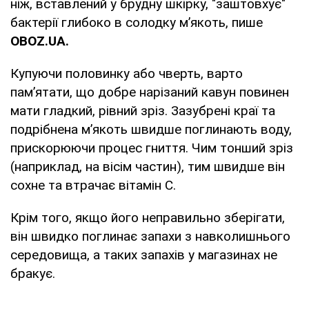
ніж, вставлений у брудну шкірку, "заштовхує"
бактерії глибоко в солодку м’якоть, пише
OBOZ
.
UA
.
Купуючи половинку або чверть, варто
пам’ятати, що добре нарізаний кавун повинен
мати гладкий, рівний зріз. Зазубрені краї та
подрібнена м’якоть швидше поглинають воду,
прискорюючи процес гниття. Чим тонший зріз
(наприклад, на вісім частин), тим швидше він
сохне та втрачає вітамін С.
Крім того, якщо його неправильно зберігати,
він швидко поглинає запахи з навколишнього
середовища, а таких запахів у магазинах не
бракує.