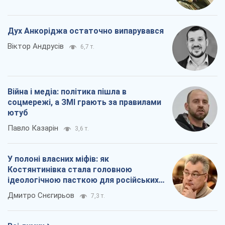
Дух Анкоріджа остаточно випарувався
Віктор Андрусів
6,7 т.
Війна і медіа: політика пішла в
соцмережі, а ЗМІ грають за правилами
ютуб
Павло Казарін
3,6 т.
У полоні власних міфів: як
Костянтинівка стала головною
ідеологічною пасткою для російських
окупантів
Дмитро Снєгирьов
7,3 т.