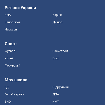
Регіони України
Київ
Харків
Запоріжжя
Дніпро
Черкаси
Спорт
Футбол
Баскетбол
Хокей
Бокс
Формула-1
Моя школа
ГДЗ
Підручники
Онлайн уроки
ДПА
ЗНО
НМТ