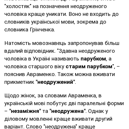
"холостяк" на позначення неодруженого
чоловіка краще уникати. Воно не входить до
словників української мови, зокрема до
словника Грінченка.
Натомість мовознавець запропонував більш
вдалий відповідник. "Здавна неодруженого
чоловіка в Україні називають
парубком
, а
чоловіка старшого віку
старим парубком
", –
пояснив Авраменко. Також можна вживати
прикметник
"неодружений"
.
Щодо жінок, за словами Авраменка, в
українській мові побутує дві паралельні форми
–
"незаміжня"
та
"неодружена"
. Однак у
діловому мовленні краще вживати другий
варіант. Слово "неодружена" краще