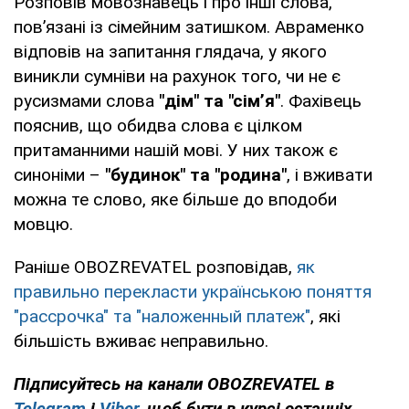
Розповів мовознавець і про інші слова,
пов’язані із сімейним затишком. Авраменко
відповів на запитання глядача, у якого
виникли сумніви на рахунок того, чи не є
русизмами слова
"дім" та "сім’я"
. Фахівець
пояснив, що обидва слова є цілком
притаманними нашій мові. У них також є
синоніми –
"будинок" та "родина"
, і вживати
можна те слово, яке більше до вподоби
мовцю.
Раніше OBOZREVATEL розповідав,
як
правильно перекласти українською поняття
"рассрочка" та "наложенный платеж"
, які
більшість вживає неправильно.
Підписуйтесь на канали OBOZREVATEL в
Telegram
і
Viber
, щоб бути в курсі останніх