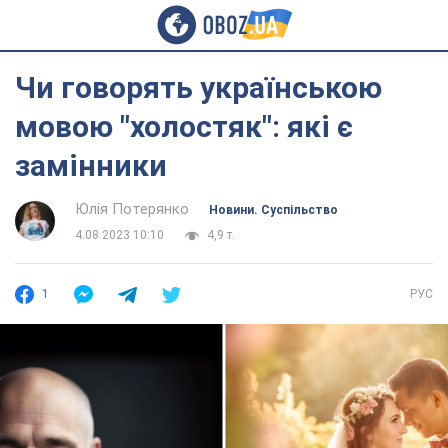
Чи говорять українською
мовою "холостяк": які є
замінники
Юлія Потерянко
Новини. Суспільство
4.08.2023 10:10
4,9 т.
1
РУС