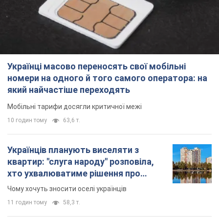
Українці масово переносять свої мобільні
номери на одного й того самого оператора: на
який найчастіше переходять
Мобільні тарифи досягли критичної межі
10 годин тому
63,6 т.
Українців планують виселяти з
квартир: "слуга народу" розповіла,
хто ухвалюватиме рішення про
знесення будинків
Чому хочуть зносити оселі українців
11 годин тому
58,3 т.