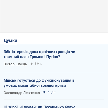
Думки
Збіг інтересів двох цинічних гравців чи
таємний план Трампа і Путіна?
Віктор Швець
8,0 т.
Мінськ готується до функціонування в
умовах масштабної воєнної кризи
Олександр Левченко
13,8 т.
Ні зброї, ні людей: як Лукашенко будує