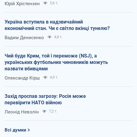
Юрій Хрістензен
5,6 т.
Україна вступила в надзвичайний
економічний стан. Чи є світло вкінці тунелю?
Вадим Денисенко
4,8 т.
Чий буде Крим, той і переможе (NSJ), а
українських футбольних чиновників можуть
назвати вбивцями
Олександр Кірш
4,9 т.
Захід проспав загрозу: Росія може
перевірити НАТО війною
Леонід Невзлін
7,2 т.
Всі думки