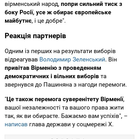
вірменський народ,
попри сильний тиск з
боку Росії, усе ж обирає європейське
майбутнє
, і це добре".
Реакція партнерів
Одним із перших на результати виборів
відреагував
Володимир Зеленський
. Він
привітав Вірменію з проведенням
демократичних і вільних виборів
та
звернувся до Пашиняна з нагоди перемоги.
"
Це також перемога суверенітету Вірменії
,
вашої незалежності та вашого права жити
так, як ви обираєте. Бажаємо вам успіхів", –
написав
глава держави у соцмережі Х.