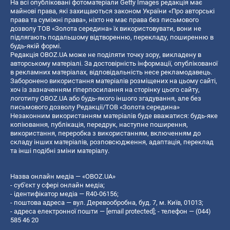
На всі опубліковані фотоматеріали Getty Images редакція має
майнові права, які захищаються законом України «Про авторські
права та суміжні права», ніхто не має права без письмового
дозволу ТОВ «Золота середина» їх використовувати, вони не
підлягають подальшому відтворенню, перекладу, поширенню в
будь-якій формі.
Редакція OBOZ.UA може не поділяти точку зору, викладену в
авторському матеріалі. За достовірність інформації, опублікованої
в рекламних матеріалах, відповідальність несе рекламодавець.
Заборонено використання матеріалів розміщених на цьому сайті,
хоч із зазначенням гіперпосилання на сторінку цього сайту,
логотипу OBOZ.UA або будь-якого іншого згадування, але без
письмового дозволу Редакції/ТОВ «Золота середина»
Незаконним використанням матеріалів буде вважатися: будь-яке
копiювання, публiкацiя, передрук, наступне поширення,
використання, переробка з використанням, включенням до
складу інших матеріалів, розповсюдження, адаптація, переклад
та інші подібні зміни матеріалу.
Назва онлайн медіа — «OBOZ.UA»
- суб'єкт у сфері онлайн медіа;
- ідентифікатор медіа — R40-06156;
- поштова адреса — вул. Деревообробна, буд. 7, м. Київ, 01013;
- адреса електронної пошти —
[email protected]
; - телефон — (044)
585 46 20