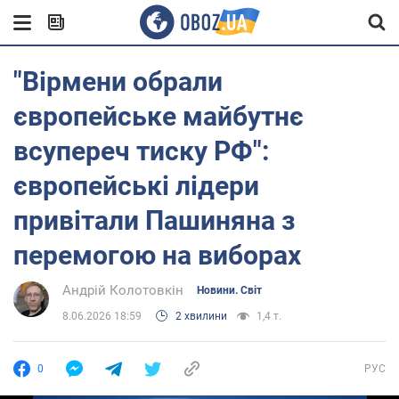
"Вірмени обрали
європейське майбутнє
всупереч тиску РФ":
європейські лідери
привітали Пашиняна з
перемогою на виборах
Андрій Колотовкін
Новини. Світ
8.06.2026 18:59
2 хвилини
1,4 т.
0
РУС