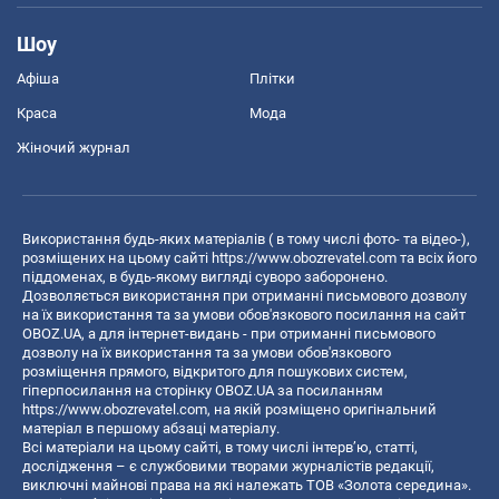
Шоу
Афіша
Плітки
Краса
Мода
Жіночий журнал
Використання будь-яких матеріалів ( в тому числі фото- та відео-),
розміщених на цьому сайті
https://www.obozrevatel.com
та всіх його
піддоменах, в будь-якому вигляді суворо заборонено.
Дозволяється використання при отриманні письмового дозволу
на їх використання та за умови обов'язкового посилання на сайт
OBOZ.UA, а для інтернет-видань - при отриманні письмового
дозволу на їх використання та за умови обов'язкового
розміщення прямого, відкритого для пошукових систем,
гіперпосилання на сторінку OBOZ.UA за посиланням
https://www.obozrevatel.com
, на якій розміщено оригінальний
матеріал в першому абзаці матеріалу.
Всі матеріали на цьому сайті, в тому числі інтерв’ю, статті,
дослідження – є службовими творами журналістів редакції,
виключні майнові права на які належать ТОВ «Золота середина».