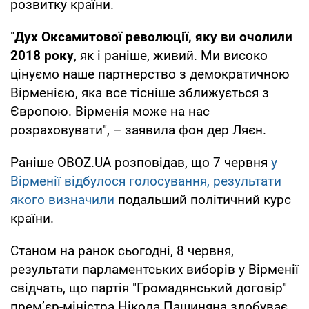
розвитку країни.
"
Дух Оксамитової революції, яку ви очолили
2018 року
, як і раніше, живий. Ми високо
цінуємо наше партнерство з демократичною
Вірменією, яка все тісніше зближується з
Європою. Вірменія може на нас
розраховувати", – заявила фон дер Ляєн.
Раніше OBOZ.UA розповідав, що 7 червня
у
Вірменії відбулося голосування, результати
якого визначили
подальший політичний курс
країни.
Станом на ранок сьогодні, 8 червня,
результати парламентських виборів у Вірменії
свідчать, що партія "Громадянський договір"
прем’єр-міністра Нікола Пашиняна здобуває