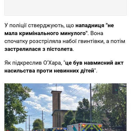
У поліції стверджують, що
нападниця "не
мала кримінального минулого"
. Вона
спочатку розстріляла набої гвинтівки, а потім
застрелилася з пістолета
.
Як підкреслив О’Хара, "
це був навмисний акт
насильства проти невинних дітей
".