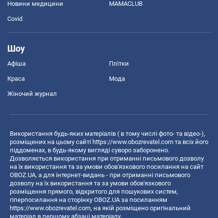
Новини медицини
MAMACLUB
Covid
Шоу
Афіша
Плітки
Краса
Мода
Жіночий журнал
Використання будь-яких матеріалів ( в тому числі фото- та відео-),
розміщених на цьому сайті
https://www.obozrevatel.com
та всіх його
піддоменах, в будь-якому вигляді суворо заборонено.
Дозволяється використання при отриманні письмового дозволу
на їх використання та за умови обов'язкового посилання на сайт
OBOZ.UA, а для інтернет-видань - при отриманні письмового
дозволу на їх використання та за умови обов'язкового
розміщення прямого, відкритого для пошукових систем,
гіперпосилання на сторінку OBOZ.UA за посиланням
https://www.obozrevatel.com
, на якій розміщено оригінальний
матеріал в першому абзаці матеріалу.