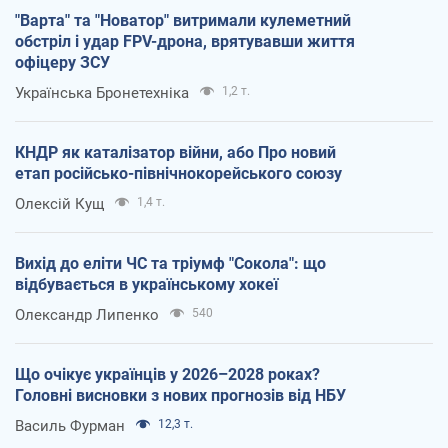
"Варта" та "Новатор" витримали кулеметний
обстріл і удар FPV-дрона, врятувавши життя
офіцеру ЗСУ
Українська Бронетехніка
1,2 т.
КНДР як каталізатор війни, або Про новий
етап російсько-північнокорейського союзу
Олексій Кущ
1,4 т.
Вихід до еліти ЧС та тріумф "Сокола": що
відбувається в українському хокеї
Олександр Липенко
540
Що очікує українців у 2026–2028 роках?
Головні висновки з нових прогнозів від НБУ
Василь Фурман
12,3 т.