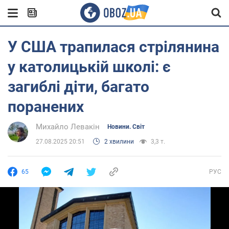
У США трапилася стрілянина
у католицькій школі: є
загиблі діти, багато
поранених
Михайло Левакін
Новини. Світ
27.08.2025 20:51
2 хвилини
3,3 т.
65
РУС