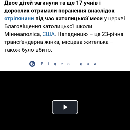
Двоє дітей загинули та ще 17 учнів і
дорослих отримали поранення внаслідок
стрілянини
під час католицької меси
у церкві
Благовіщення католицької школи
Міннеаполіса,
США
. Нападницю – це 23-річна
трансґендерна жінка, місцева жителька –
також було вбито.
Відео дня
Play Video