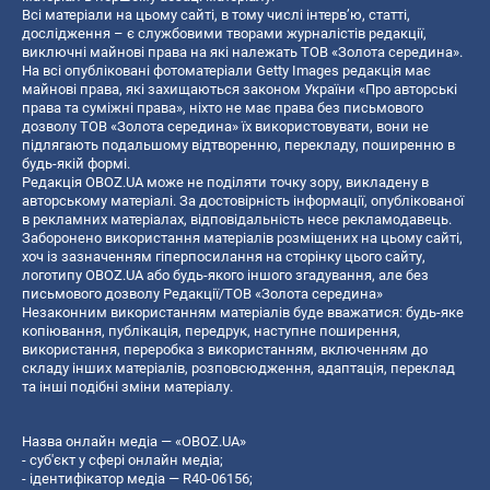
Всі матеріали на цьому сайті, в тому числі інтерв’ю, статті,
дослідження – є службовими творами журналістів редакції,
виключні майнові права на які належать ТОВ «Золота середина».
На всі опубліковані фотоматеріали Getty Images редакція має
майнові права, які захищаються законом України «Про авторські
права та суміжні права», ніхто не має права без письмового
дозволу ТОВ «Золота середина» їх використовувати, вони не
підлягають подальшому відтворенню, перекладу, поширенню в
будь-якій формі.
Редакція OBOZ.UA може не поділяти точку зору, викладену в
авторському матеріалі. За достовірність інформації, опублікованої
в рекламних матеріалах, відповідальність несе рекламодавець.
Заборонено використання матеріалів розміщених на цьому сайті,
хоч із зазначенням гіперпосилання на сторінку цього сайту,
логотипу OBOZ.UA або будь-якого іншого згадування, але без
письмового дозволу Редакції/ТОВ «Золота середина»
Незаконним використанням матеріалів буде вважатися: будь-яке
копiювання, публiкацiя, передрук, наступне поширення,
використання, переробка з використанням, включенням до
складу інших матеріалів, розповсюдження, адаптація, переклад
та інші подібні зміни матеріалу.
Назва онлайн медіа — «OBOZ.UA»
- суб'єкт у сфері онлайн медіа;
- ідентифікатор медіа — R40-06156;