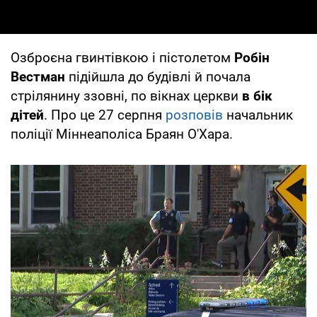
Озброєна гвинтівкою і пістолетом
Робін
Вестман
підійшла до будівлі й почала
стрілянину ззовні, по вікнах церкви
в бік
дітей
. Про це 27 серпня
розповів
начальник
поліції Міннеаполіса Браян О'Хара.