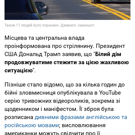
Місцева та центральна влада
проінформована про стрілянину. Президент
США Дональд Трамп заявив, що "
Білий дім
продовжуватиме стежити за цією жахливою
ситуацією
".
Пізніше стало відомо, що за кілька годин до
бійні зловмисниця опублікувала в YouTube
серію тривожних відеороликів, зокрема зі
щоденником і маніфестом. Її зброя була
розписана
дивними фразами англійською та
російською мовами
; висловлювання
американки можуть свідчити про її