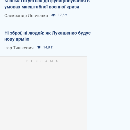
Мінськ готується до функціонування в
умовах масштабної воєнної кризи
Олександр Левченко
17,5 т.
Ні зброї, ні людей: як Лукашенко будує
нову армію
Ігар Тишкевич
14,8 т.