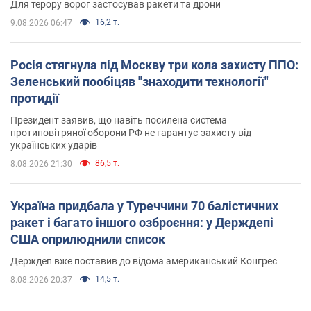
Для терору ворог застосував ракети та дрони
16,2 т.
9.08.2026 06:47
Росія стягнула під Москву три кола захисту ППО:
Зеленський пообіцяв "знаходити технології"
протидії
Президент заявив, що навіть посилена система
протиповітряної оборони РФ не гарантує захисту від
українських ударів
86,5 т.
8.08.2026 21:30
Україна придбала у Туреччини 70 балістичних
ракет і багато іншого озброєння: у Держдепі
США оприлюднили список
Держдеп вже поставив до відома американський Конгрес
14,5 т.
8.08.2026 20:37