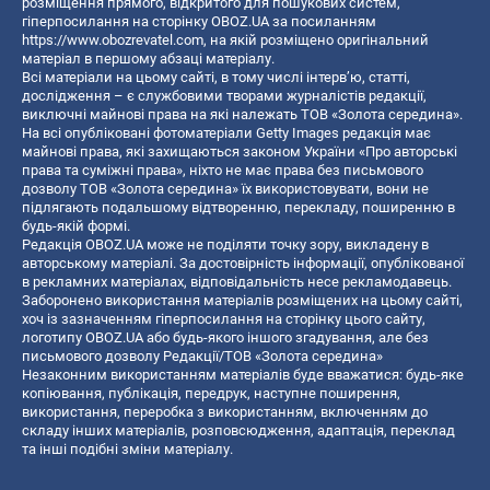
розміщення прямого, відкритого для пошукових систем,
гіперпосилання на сторінку OBOZ.UA за посиланням
https://www.obozrevatel.com
, на якій розміщено оригінальний
матеріал в першому абзаці матеріалу.
Всі матеріали на цьому сайті, в тому числі інтерв’ю, статті,
дослідження – є службовими творами журналістів редакції,
виключні майнові права на які належать ТОВ «Золота середина».
На всі опубліковані фотоматеріали Getty Images редакція має
майнові права, які захищаються законом України «Про авторські
права та суміжні права», ніхто не має права без письмового
дозволу ТОВ «Золота середина» їх використовувати, вони не
підлягають подальшому відтворенню, перекладу, поширенню в
будь-якій формі.
Редакція OBOZ.UA може не поділяти точку зору, викладену в
авторському матеріалі. За достовірність інформації, опублікованої
в рекламних матеріалах, відповідальність несе рекламодавець.
Заборонено використання матеріалів розміщених на цьому сайті,
хоч із зазначенням гіперпосилання на сторінку цього сайту,
логотипу OBOZ.UA або будь-якого іншого згадування, але без
письмового дозволу Редакції/ТОВ «Золота середина»
Незаконним використанням матеріалів буде вважатися: будь-яке
копiювання, публiкацiя, передрук, наступне поширення,
використання, переробка з використанням, включенням до
складу інших матеріалів, розповсюдження, адаптація, переклад
та інші подібні зміни матеріалу.