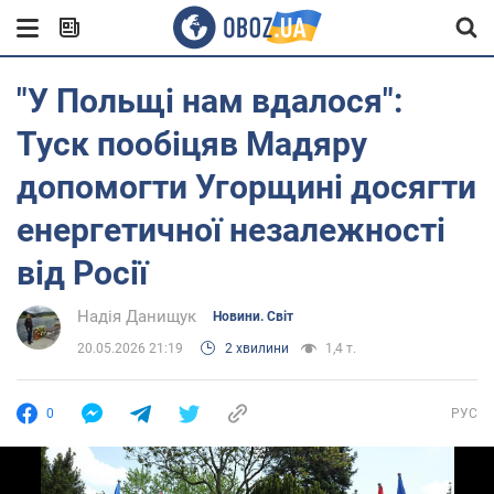
"У Польщі нам вдалося":
Туск пообіцяв Мадяру
допомогти Угорщині досягти
енергетичної незалежності
від Росії
Надія Данищук
Новини. Світ
20.05.2026 21:19
2 хвилини
1,4 т.
0
РУС