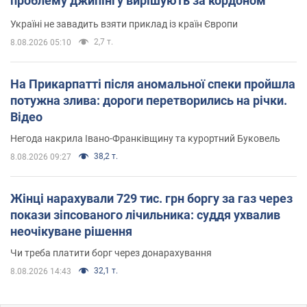
проблему джипінгу вирішують за кордоном
Україні не завадить взяти приклад із країн Європи
2,7 т.
8.08.2026 05:10
На Прикарпатті після аномальної спеки пройшла
потужна злива: дороги перетворились на річки.
Відео
Негода накрила Івано-Франківщину та курортний Буковель
38,2 т.
8.08.2026 09:27
Жінці нарахували 729 тис. грн боргу за газ через
покази зіпсованого лічильника: суддя ухвалив
неочікуване рішення
Чи треба платити борг через донарахування
32,1 т.
8.08.2026 14:43