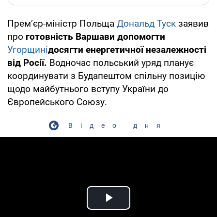
Прем’єр-міністр Польща
Дональд Туск
заявив
про
готовність Варшави допомогти
Угорщині
досягти енергетичної незалежності
від Росії.
Водночас польський уряд планує
координувати з Будапештом спільну позицію
щодо майбутнього вступу України до
Європейського Союзу.
Відео дня
Play Video