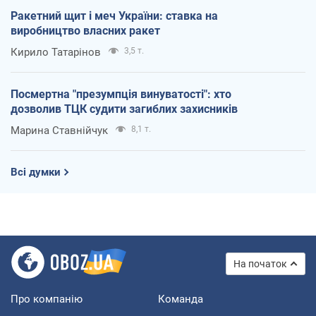
Ракетний щит і меч України: ставка на
виробництво власних ракет
Кирило Татарінов
3,5 т.
Посмертна "презумпція винуватості": хто
дозволив ТЦК судити загиблих захисників
Марина Ставнійчук
8,1 т.
Всі думки
На початок
Про компанію
Команда