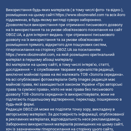
Використання будь-яких матеріалів ( в тому числі фото- та відео-),
розміщених на цьому сайті
https://www.obozrevatel.com
та всіх його
піддоменах, в будь-якому вигляді суворо заборонено.
Дозволяється використання при отриманні письмового дозволу
на їх використання та за умови обов'язкового посилання на сайт
OBOZ.UA, а для інтернет-видань - при отриманні письмового
дозволу на їх використання та за умови обов'язкового
розміщення прямого, відкритого для пошукових систем,
гіперпосилання на сторінку OBOZ.UA за посиланням
https://www.obozrevatel.com
, на якій розміщено оригінальний
матеріал в першому абзаці матеріалу.
Всі матеріали на цьому сайті, в тому числі інтерв’ю, статті,
дослідження – є службовими творами журналістів редакції,
виключні майнові права на які належать ТОВ «Золота середина».
На всі опубліковані фотоматеріали Getty Images редакція має
майнові права, які захищаються законом України «Про авторські
права та суміжні права», ніхто не має права без письмового
дозволу ТОВ «Золота середина» їх використовувати, вони не
підлягають подальшому відтворенню, перекладу, поширенню в
будь-якій формі.
Редакція OBOZ.UA може не поділяти точку зору, викладену в
авторському матеріалі. За достовірність інформації, опублікованої
в рекламних матеріалах, відповідальність несе рекламодавець.
Заборонено використання матеріалів розміщених на цьому сайті,
хоч із зазначенням гіперпосилання на сторінку цього сайту,