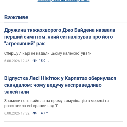
Важливе
Дружина тяжкохворого Джо Байдена назвала
перший симптом, який сигналізував про його
"агресивний" рак
Спершу лікарі не надали цьому належної уваги
18,0 т.
6.08.2026 12:46
Відпустка Лесі Нікітюк у Карпатах обернулася
скандалом: чому ведучу несправедливо
захейтили
Знаменитість вийшла на пряму комунікацію в мережі та
розставила всі крапки над "і"
14,7 т.
6.08.2026 17:32