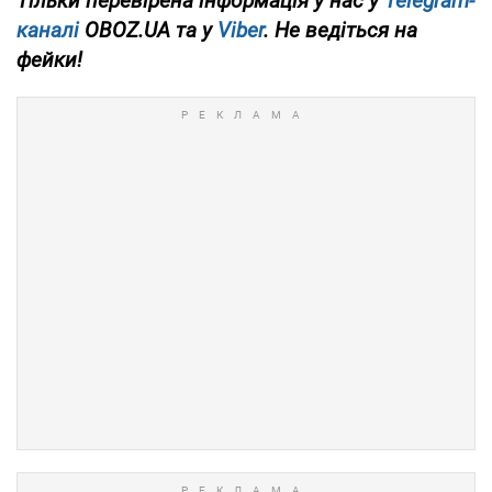
Тільки перевірена інформація у нас у
Telegram-
каналі
OBOZ.UA та у
Viber
. Не ведіться на
фейки!