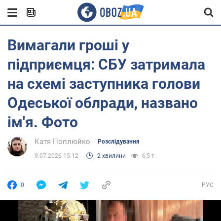
Вимагали гроші у
підприємця: СБУ затримала
на схемі заступника голови
Одеської облради, названо
ім'я. Фото
Катя Поплюйко
Розслідування
9.07.2026 15:12
2 хвилини
6,5 т.
0
РУС