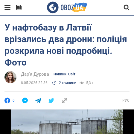
У нафтобазу в Латвії
врізались два дрони: поліція
розкрила нові подробиці.
Фото
Дар'я Дурова
Новини. Світ
8.05.2026 22:36
2 хвилини
5,3 т.
0
РУС