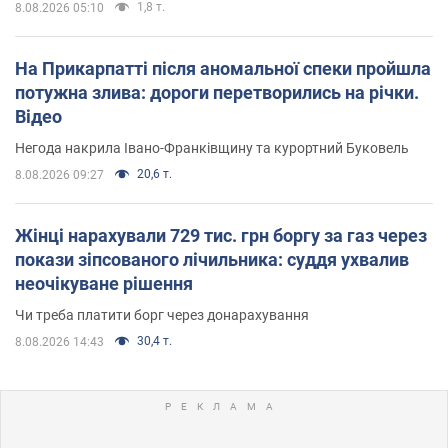
1,8 т.
8.08.2026 05:10
На Прикарпатті після аномальної спеки пройшла
потужна злива: дороги перетворились на річки.
Відео
Негода накрила Івано-Франківщину та курортний Буковель
20,6 т.
8.08.2026 09:27
Жінці нарахували 729 тис. грн боргу за газ через
покази зіпсованого лічильника: суддя ухвалив
неочікуване рішення
Чи треба платити борг через донарахування
30,4 т.
8.08.2026 14:43