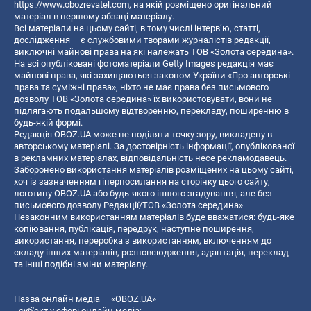
https://www.obozrevatel.com
, на якій розміщено оригінальний
матеріал в першому абзаці матеріалу.
Всі матеріали на цьому сайті, в тому числі інтерв’ю, статті,
дослідження – є службовими творами журналістів редакції,
виключні майнові права на які належать ТОВ «Золота середина».
На всі опубліковані фотоматеріали Getty Images редакція має
майнові права, які захищаються законом України «Про авторські
права та суміжні права», ніхто не має права без письмового
дозволу ТОВ «Золота середина» їх використовувати, вони не
підлягають подальшому відтворенню, перекладу, поширенню в
будь-якій формі.
Редакція OBOZ.UA може не поділяти точку зору, викладену в
авторському матеріалі. За достовірність інформації, опублікованої
в рекламних матеріалах, відповідальність несе рекламодавець.
Заборонено використання матеріалів розміщених на цьому сайті,
хоч із зазначенням гіперпосилання на сторінку цього сайту,
логотипу OBOZ.UA або будь-якого іншого згадування, але без
письмового дозволу Редакції/ТОВ «Золота середина»
Незаконним використанням матеріалів буде вважатися: будь-яке
копiювання, публiкацiя, передрук, наступне поширення,
використання, переробка з використанням, включенням до
складу інших матеріалів, розповсюдження, адаптація, переклад
та інші подібні зміни матеріалу.
Назва онлайн медіа — «OBOZ.UA»
- суб'єкт у сфері онлайн медіа;