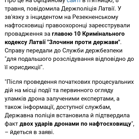
Про це на офіційному
сайті
в п'ятницю, 8
травня, повідомила Держполіція Латвії. У
зв'язку з інцидентом на Резекненському
нафтосховищі правоохоронці зареєстрували
провадження за
главою 10 Кримінального
кодексу Латвії "Злочини проти держави"
.
Справу передали до Служби держбезпеки
"для подальшого розслідування відповідно до
її юрисдикції".
"Після проведення початкових процесуальних
дій на місці події та первинного огляду
уламків дрона залученими експертами, а
також інформації, доступної службам,
Державна поліція встановила й підтвердила
факт
двох ударів дронами по нафтосховищу
",
– йдеться в заяві.