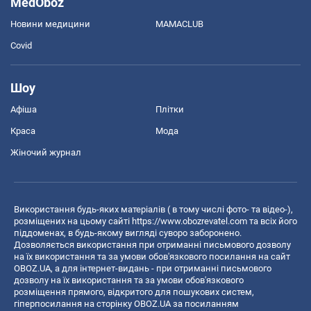
MedOboz
Новини медицини
MAMACLUB
Covid
Шоу
Афіша
Плітки
Краса
Мода
Жіночий журнал
Використання будь-яких матеріалів ( в тому числі фото- та відео-),
розміщених на цьому сайті
https://www.obozrevatel.com
та всіх його
піддоменах, в будь-якому вигляді суворо заборонено.
Дозволяється використання при отриманні письмового дозволу
на їх використання та за умови обов'язкового посилання на сайт
OBOZ.UA, а для інтернет-видань - при отриманні письмового
дозволу на їх використання та за умови обов'язкового
розміщення прямого, відкритого для пошукових систем,
гіперпосилання на сторінку OBOZ.UA за посиланням