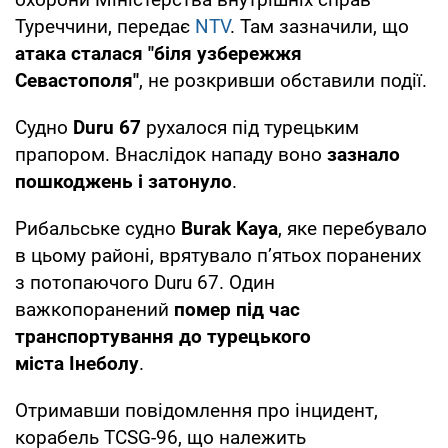
Туреччини, передає
NTV
. Там зазначили, що
атака сталася "біля узбережжя
Севастополя"
, не розкривши обставили події.
Судно
Duru 67
рухалося під турецьким
прапором. Внаслідок нападу воно
зазнало
пошкоджень і затонуло
.
Рибальське судно
Burak Kaya
, яке перебувало
в цьому районі, врятувало пʼятьох поранених
з потопаючого Duru 67. Один
важкопоранений
помер під час
транспортування до турецького
міста Інеболу
.
Отримавши повідомлення про інцидент,
корабель TCSG-96, що належить