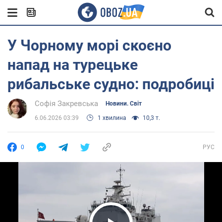
У Чорному морі скоєно
напад на турецьке
рибальське судно: подробиці
Софія Закревська
Новини. Світ
6.06.2026 03:39
1 хвилина
10,3 т.
0
РУС