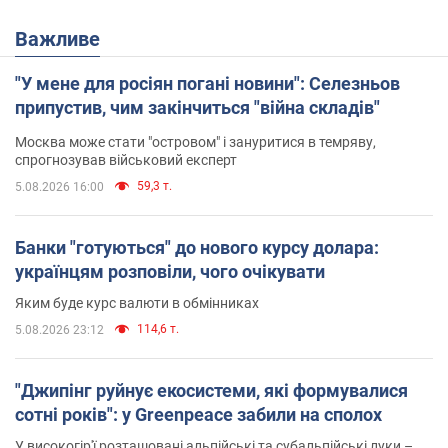
Важливе
"У мене для росіян погані новини": Селезньов
припустив, чим закінчиться "війна складів"
Москва може стати "островом" і зануритися в темряву,
спрогнозував військовий експерт
59,3 т.
5.08.2026 16:00
Банки "готуються" до нового курсу долара:
українцям розповіли, чого очікувати
Яким буде курс валюти в обмінниках
114,6 т.
5.08.2026 23:12
"Джипінг руйнує екосистеми, які формувалися
сотні років": у Greenpeace забили на сполох
У високогір'ї розташовані альпійські та субальпійські луки –