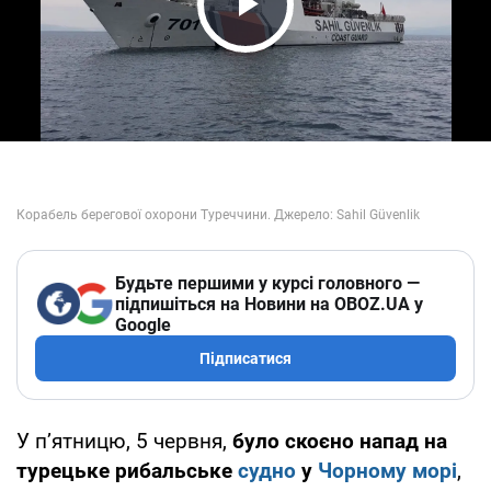
Play Video
Будьте першими у курсі головного —
підпишіться на Новини на OBOZ.UA у
Google
Підписатися
У пʼятницю, 5 червня,
було скоєно напад на
турецьке рибальське
судно
у
Чорному морі
,