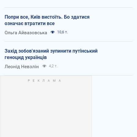
Попри все, Київ вистоїть. Бо здатися
означає втратити все
Ольга Айвазовська
10,6 т.
Захід зобов'язаний зупинити путінський
геноцид українців
Леонід Невзлін
4,2 т.