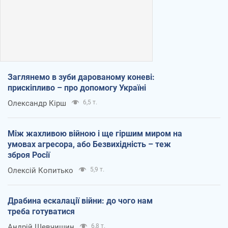
Заглянемо в зуби дарованому коневі:
прискіпливо – про допомогу Україні
Олександр Кірш
6,5 т.
Між жахливою війною і ще гіршим миром на
умовах агресора, або Безвихідність – теж
зброя Росії
Олексій Копитько
5,9 т.
Драбина ескалації війни: до чого нам
треба готуватися
Андрій Шевчишин
6,8 т.