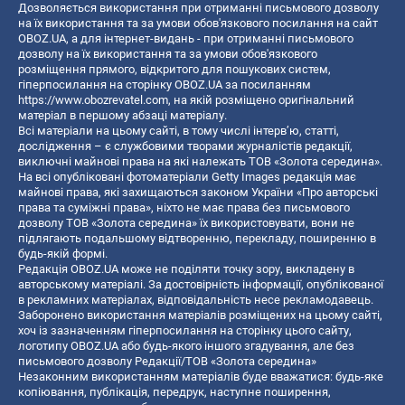
Дозволяється використання при отриманні письмового дозволу
на їх використання та за умови обов'язкового посилання на сайт
OBOZ.UA, а для інтернет-видань - при отриманні письмового
дозволу на їх використання та за умови обов'язкового
розміщення прямого, відкритого для пошукових систем,
гіперпосилання на сторінку OBOZ.UA за посиланням
https://www.obozrevatel.com
, на якій розміщено оригінальний
матеріал в першому абзаці матеріалу.
Всі матеріали на цьому сайті, в тому числі інтерв’ю, статті,
дослідження – є службовими творами журналістів редакції,
виключні майнові права на які належать ТОВ «Золота середина».
На всі опубліковані фотоматеріали Getty Images редакція має
майнові права, які захищаються законом України «Про авторські
права та суміжні права», ніхто не має права без письмового
дозволу ТОВ «Золота середина» їх використовувати, вони не
підлягають подальшому відтворенню, перекладу, поширенню в
будь-якій формі.
Редакція OBOZ.UA може не поділяти точку зору, викладену в
авторському матеріалі. За достовірність інформації, опублікованої
в рекламних матеріалах, відповідальність несе рекламодавець.
Заборонено використання матеріалів розміщених на цьому сайті,
хоч із зазначенням гіперпосилання на сторінку цього сайту,
логотипу OBOZ.UA або будь-якого іншого згадування, але без
письмового дозволу Редакції/ТОВ «Золота середина»
Незаконним використанням матеріалів буде вважатися: будь-яке
копiювання, публiкацiя, передрук, наступне поширення,