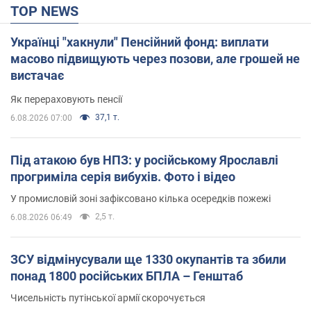
TOP NEWS
Українці "хакнули" Пенсійний фонд: виплати
масово підвищують через позови, але грошей не
вистачає
Як перераховують пенсії
37,1 т.
6.08.2026 07:00
Під атакою був НПЗ: у російському Ярославлі
прогриміла серія вибухів. Фото і відео
У промисловій зоні зафіксовано кілька осередків пожежі
2,5 т.
6.08.2026 06:49
ЗСУ відмінусували ще 1330 окупантів та збили
понад 1800 російських БПЛА – Генштаб
Чисельність путінської армії скорочується