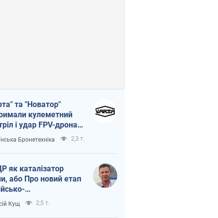
рта" та "Новатор"
римали кулеметний
тріл і удар FPV-дрона,
тувавши життя
2,3 т.
їнська Бронетехніка
церу ЗСУ
Р як каталізатор
ни, або Про новий етап
ійсько-
нічнокорейського
2,5 т.
сій Кущ
зу