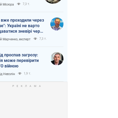
п війни
7,3 т.
ій Місюра
 вже проходили через
ше": Україні не варто
даватися зневірі через
етний терор
7,3 т.
ій Марченко, експерт
ід проспав загрозу:
ія може перевірити
О війною
1,9 т.
ід Невзлін