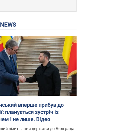
P NEWS
нський вперше прибув до
ї: планується зустріч із
чем і не лише. Відео
ший візит глави держави до Бєлграда