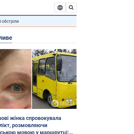
і обстріли
ливе
вові жінка спровокувала
лікт, розмовляючи
йською мовою у маршрутці: