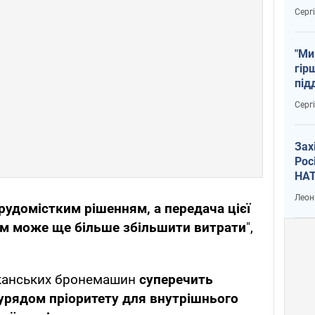
тем
Серг
"Ми
гір
під
рак
Серг
Зах
Рос
НАТ
Леон
рудомістким рішенням, а передача цієї
ям може ще більше збільшити витрати
",
канських бронемашин
суперечить
урядом пріоритету для внутрішнього