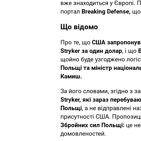
вже знаходиться у Європі. 
портал
Breaking Defense,
що
Що відомо
Про те, що
США запропонув
Stryker за один долар
, і що
щойно буде узгоджено логіс
Польщі та міністр націона
Камиш.
За його словами, згідно з 
Stryker, які зараз перебува
Польщі
, а не відправлені н
присутності США. Пропози
Збройних сил Польщі:
це не
домовленостей.