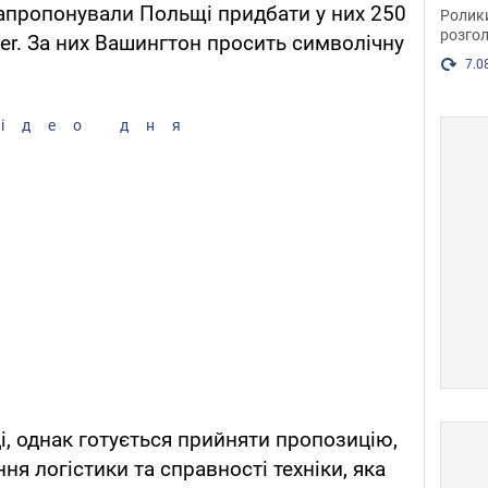
пока
апропонували Польщі придбати у них 250
Ролик
розгол
r. За них Вашингтон просить символічну
7.0
ідео дня
і, однак готується прийняти пропозицію,
я логістики та справності техніки, яка