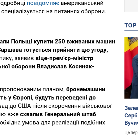
Подробиці
повідомляє
американський
 спеціалізується на питаннях оборони.
TO
али Польщі купити 250 вживаних машин
Варшава готується прийняти цю угоду,
тику, заявив
віце-прем'єр-міністр
льної оборони Владислав Косиняк-
запропонованим планом,
бронемашини
ють у Європі, будуть переведені до
азад до США після скорочення військової
Зеле
цію вже
схвалив Генеральний штаб
Сербі
обхідна умова для реалізації подібних
Вучи
Це пер