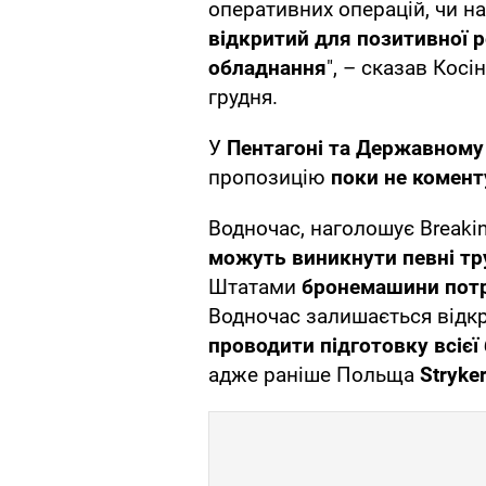
оперативних операцій, чи н
відкритий для позитивної 
обладнання
", – сказав Кос
грудня.
У
Пентагоні та Державному
пропозицію
поки не комент
Водночас, наголошує Breakin
можуть виникнути певні т
Штатами
бронемашини потре
Водночас залишається відк
проводити підготовку всієї
адже раніше Польща
Stryke