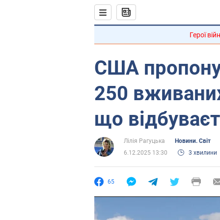
Герої вій
США пропону
250 вживаних
що відбуває
Лілія Рагуцька
Новини. Світ
6.12.2025 13:30
3 хвилини
65