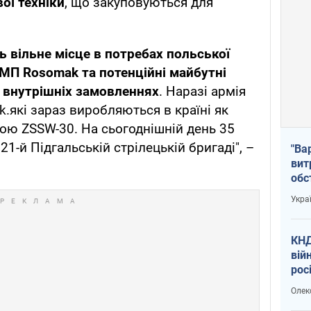
ої техніки
, що закуповуються для
ь вільне місце в потребах польської
 БМП Rosomak та потенційні майбутні
у внутрішніх замовленнях
. Наразі армія
які зараз виробляються в країні як
ою ZSSW-30. На сьогоднішній день 35
1-й Підгальській стрілецькій бригаді", –
"Ва
вит
обс
вря
Укра
офі
КНД
вій
рос
пів
Олек
сою