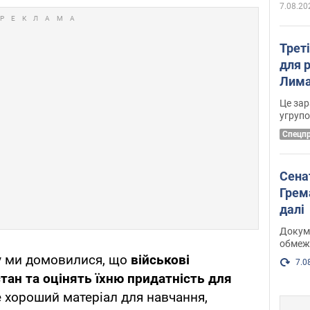
7.08.20
Трет
для 
Лима
диск
Це зар
угруп
Cпецп
Сена
Грема
далі
Докуме
обмеж
зу ми домовилися, що
військові
7.0
стан та оцінять їхню придатність для
 хороший матеріал для навчання,