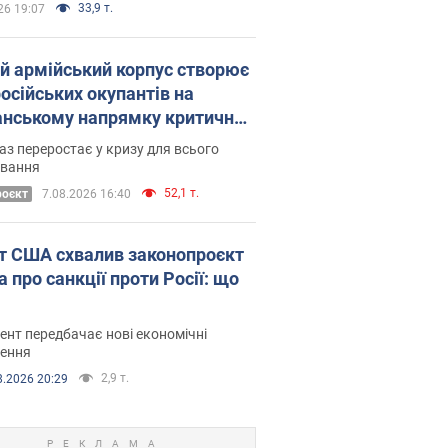
33,9 т.
26 19:07
ій армійський корпус створює
російських окупантів на
нському напрямку критичний
омфорт: як це вдалося
аз переростає у кризу для всього
овання
52,1 т.
роєкт
7.08.2026 16:40
т США схвалив законопроєкт
 про санкції проти Росії: що
нт передбачає нові економічні
ення
2,9 т.
8.2026 20:29