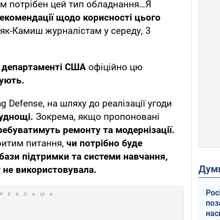
ам потрібен цей тип обладнання…Я
рекомендації щодо корисності цього
іняк-Камиш журналістам у середу, 3
 департаменті США
офіційно цю
ують.
g Defense, на шляху до реалізації угоди
руднощі.
Зокрема, якщо пропоновані
буватимуть ремонту та модернізації.
ритим питання,
чи потрібно буде
 бази підтримки та системи навчання,
Дум
r не використовувала.
Рос
поз
нас