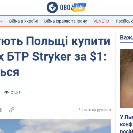
ни
Війна в Україні
Війна Ізраїлю та Ірану
VENETO
Російськ
Важ
ють Польщі купити
 БТР Stryker за $1:
ться
21,5 т.
Читать на русском
У Ль
конф
росі