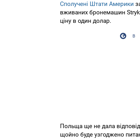
Сполучені Штати Америки
з
вживаних бронемашин Stryke
ціну в один долар.
В
Польща ще не дала відповід
щойно буде узгоджено питанн