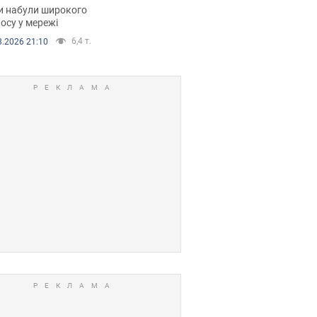
рали. Відео
и набули широкого
осу у мережі
6,4 т.
8.2026 21:10