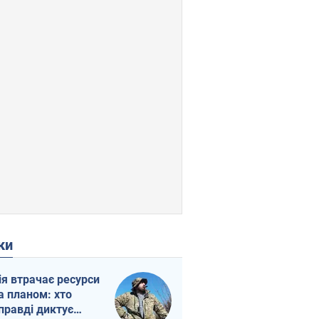
ки
ія втрачає ресурси
а планом: хто
правді диктує