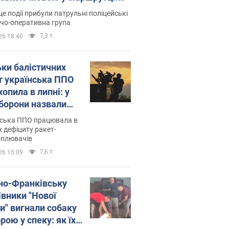
ція склала адмінпротокол.
це події прибули патрульні поліцейські
о
дчо-оперативна група
7,3 т.
26 18:40
ьки балістичних
т українська ППО
опила в липні: у
борони назвали
у
нська ППО працювала в
 дефіциту ракет-
оплювачів
7,6 т.
26 15:09
ано-Франківську
івники "Нової
и" вигнали собаку
ою у спеку: як їх