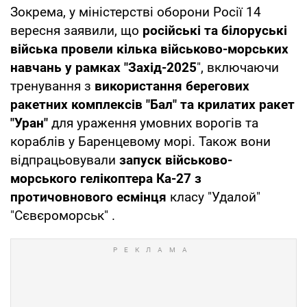
Зокрема, у міністерстві оборони Росії 14
вересня заявили, що
російські та білоруські
війська провели кілька військово-морських
навчань у рамках "Захід-2025
", включаючи
тренування з
використання берегових
ракетних комплексів "Бал" та крилатих ракет
"Уран"
для ураження умовних ворогів та
кораблів у Баренцевому морі. Також вони
відпрацьовували
запуск військово-
морського гелікоптера Ка-27 з
протичовнового есмінця
класу "Удалой"
"Сєвєроморськ" .