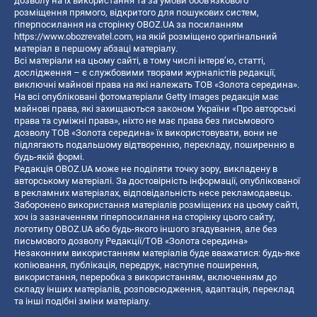
дозволу на їх використання та за умови обов'язкового
розміщення прямого, відкритого для пошукових систем,
гіперпосилання на сторінку OBOZ.UA за посиланням
https://www.obozrevatel.com
, на якій розміщено оригінальний
матеріал в першому абзаці матеріалу.
Всі матеріали на цьому сайті, в тому числі інтерв’ю, статті,
дослідження – є службовими творами журналістів редакції,
виключні майнові права на які належать ТОВ «Золота середина».
На всі опубліковані фотоматеріали Getty Images редакція має
майнові права, які захищаються законом України «Про авторські
права та суміжні права», ніхто не має права без письмового
дозволу ТОВ «Золота середина» їх використовувати, вони не
підлягають подальшому відтворенню, перекладу, поширенню в
будь-якій формі.
Редакція OBOZ.UA може не поділяти точку зору, викладену в
авторському матеріалі. За достовірність інформації, опублікованої
в рекламних матеріалах, відповідальність несе рекламодавець.
Заборонено використання матеріалів розміщених на цьому сайті,
хоч із зазначенням гіперпосилання на сторінку цього сайту,
логотипу OBOZ.UA або будь-якого іншого згадування, але без
письмового дозволу Редакції/ТОВ «Золота середина»
Незаконним використанням матеріалів буде вважатися: будь-яке
копiювання, публiкацiя, передрук, наступне поширення,
використання, переробка з використанням, включенням до
складу інших матеріалів, розповсюдження, адаптація, переклад
та інші подібні зміни матеріалу.