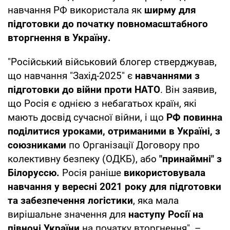
навчання РФ використала як
ширму для
підготовки до початку повномасштабного
вторгнення в Україну.
"Російський військовий блогер стверджував,
що навчання "Захід-2025" є
навчаннями з
підготовки до війни проти НАТО
. Він заявив,
що Росія є однією з небагатьох країн, які
мають досвід сучасної війни, і що
РФ повинна
поділитися уроками, отриманими в Україні, з
союзниками
по Організації Договору про
колективну безпеку (ОДКБ), або
"принаймні" з
Білоруссю.
Росія раніше
використовувала
навчання у вересні 2021 року для підготовки
та забезпечення логістики
, яка мала
вирішальне значення для
наступу Росії на
півночі України
на початку вторгнення", –