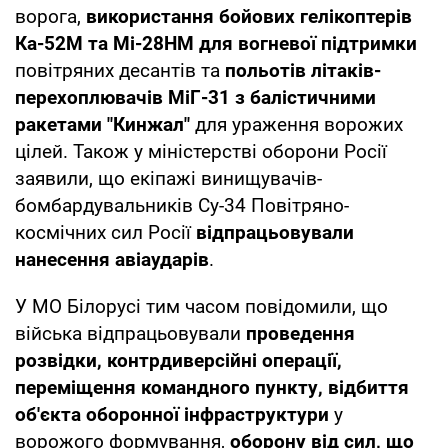
ворога,
використання бойових гелікоптерів
Ка-52М та Мі-28НМ для вогневої підтримки
повітряних десантів та
польотів літаків-
перехоплювачів МіГ-31 з балістичними
ракетами "Кинжал"
для ураження ворожих
цілей. Також у міністерстві оборони Росії
заявили, що екіпажі винищувачів-
бомбардувальників Су-34 Повітряно-
космічних сил Росії
відпрацьовували
нанесення авіаударів
.
У МО Білорусі тим часом повідомили, що
війська відпрацьовували
проведення
розвідки, контрдиверсійні операції,
переміщення командного пункту, відбиття
об'єкта оборонної інфраструктури
у
ворожого формування,
оборону від сил, що