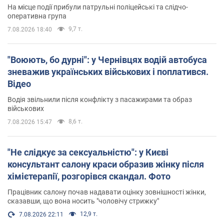
На місце події прибули патрульні поліцейські та слідчо-
оперативна група
9,7 т.
7.08.2026 18:40
"Воюють, бо дурні": у Чернівцях водій автобуса
зневажив українських військових і поплатився.
Відео
Водія звільнили після конфлікту з пасажирами та образ
військових
8,6 т.
7.08.2026 15:47
"Не слідкує за сексуальністю": у Києві
консультант салону краси образив жінку після
хімієтерапії, розгорівся скандал. Фото
Працівник салону почав надавати оцінку зовнішності жінки,
сказавши, що вона носить "чоловічу стрижку"
12,9 т.
7.08.2026 22:11