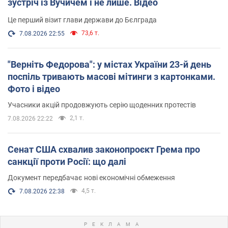
зустріч із Вучичем і не лише. Відео
Це перший візит глави держави до Бєлграда
73,6 т.
7.08.2026 22:55
"Верніть Федорова": у містах України 23-й день
поспіль тривають масові мітинги з картонками.
Фото і відео
Учасники акцій продовжують серію щоденних протестів
2,1 т.
7.08.2026 22:22
Сенат США схвалив законопроєкт Грема про
санкції проти Росії: що далі
Документ передбачає нові економічні обмеження
4,5 т.
7.08.2026 22:38