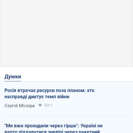
Думки
Росія втрачає ресурси поза планом: хто
насправді диктує темп війни
Сергій Місюра
8,6 т.
"Ми вже проходили через гірше": Україні не
варто піддаватися зневірі через ракетний