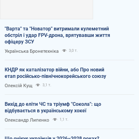
"Варта" та "Новатор" витримали кулеметний
обстріл і удар FPV-дрона, врятувавши життя
офіцеру ЗСУ
Українська Бронетехніка
3,0 т.
КНДР як каталізатор війни, або Про новий
етап російсько-північнокорейського союзу
Олексій Кущ
3,1 т.
Вихід до еліти ЧС та тріумф "Сокола": що
відбувається в українському хокеї
Олександр Липенко
1,1 т.
Що очікує українців у 2026–2028 роках?