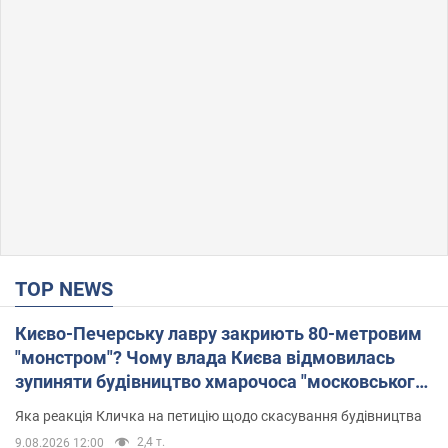
TOP NEWS
Києво-Печерську лавру закриють 80-метровим
"монстром"? Чому влада Києва відмовилась
зупиняти будівництво хмарочоса "московського
вірянина"
Яка реакція Кличка на петицію щодо скасування будівництва
2,4 т.
9.08.2026 12:00