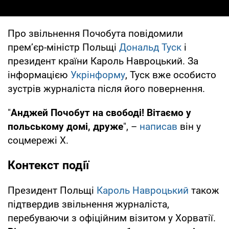
Про звільнення Почобута повідомили
прем’єр-міністр Польщі
Дональд Туск
і
президент країни Кароль Навроцький. За
інформацією
Укрінформу
, Туск вже особисто
зустрів журналіста після його повернення.
"
Анджей Почобут на свободі! Вітаємо у
польському домі, друже
", –
написав
він у
соцмережі X.
Контекст події
Президент Польщі
Кароль Навроцький
також
підтвердив звільнення журналіста,
перебуваючи з офіційним візитом у Хорватії.