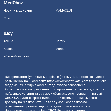
MedOboz
Новини медицини
MAMACLUB
Covid
Шоу
Афіша
Плітки
Краса
Мода
Жіночий журнал
Використання будь-яких матеріалів ( в тому числі фото- та відео-),
розміщених на цьому сайті
https://www.obozrevatel.com
та всіх його
піддоменах, в будь-якому вигляді суворо заборонено.
Дозволяється використання при отриманні письмового дозволу
на їх використання та за умови обов'язкового посилання на сайт
OBOZ.UA, а для інтернет-видань - при отриманні письмового
дозволу на їх використання та за умови обов'язкового
розміщення прямого, відкритого для пошукових систем,
гіперпосилання на сторінку OBOZ.UA за посиланням