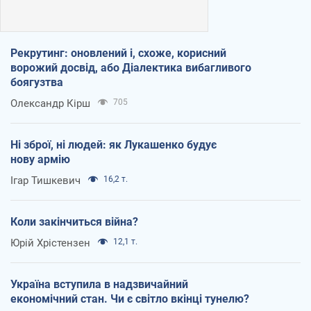
Рекрутинг: оновлений і, схоже, корисний
ворожий досвід, або Діалектика вибагливого
боягузтва
Олександр Кірш
705
Ні зброї, ні людей: як Лукашенко будує
нову армію
Ігар Тишкевич
16,2 т.
Коли закінчиться війна?
Юрій Хрістензен
12,1 т.
Україна вступила в надзвичайний
економічний стан. Чи є світло вкінці тунелю?