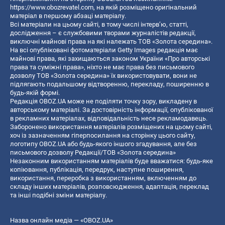
https://www.obozrevatel.com
, на якій розміщено оригінальний
матеріал в першому абзаці матеріалу.
Всі матеріали на цьому сайті, в тому числі інтерв’ю, статті,
дослідження – є службовими творами журналістів редакції,
виключні майнові права на які належать ТОВ «Золота середина».
На всі опубліковані фотоматеріали Getty Images редакція має
майнові права, які захищаються законом України «Про авторські
права та суміжні права», ніхто не має права без письмового
дозволу ТОВ «Золота середина» їх використовувати, вони не
підлягають подальшому відтворенню, перекладу, поширенню в
будь-якій формі.
Редакція OBOZ.UA може не поділяти точку зору, викладену в
авторському матеріалі. За достовірність інформації, опублікованої
в рекламних матеріалах, відповідальність несе рекламодавець.
Заборонено використання матеріалів розміщених на цьому сайті,
хоч із зазначенням гіперпосилання на сторінку цього сайту,
логотипу OBOZ.UA або будь-якого іншого згадування, але без
письмового дозволу Редакції/ТОВ «Золота середина»
Незаконним використанням матеріалів буде вважатися: будь-яке
копiювання, публiкацiя, передрук, наступне поширення,
використання, переробка з використанням, включенням до
складу інших матеріалів, розповсюдження, адаптація, переклад
та інші подібні зміни матеріалу.
Назва онлайн медіа — «OBOZ.UA»