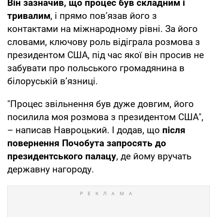
Він зазначив, що процес був складним і
тривалим
, і прямо пов’язав його з
контактами на міжнародному рівні. За його
словами, ключову роль відіграла розмова з
президентом США, під час якої він просив не
забувати про польського громадянина в
білоруській в’язниці.
"Процес звільнення був дуже довгим, його
посилила моя розмова з президентом США",
– написав Навроцький. І додав, що
після
повернення Почобута запросять до
президентського палацу
, де йому вручать
державну нагороду.