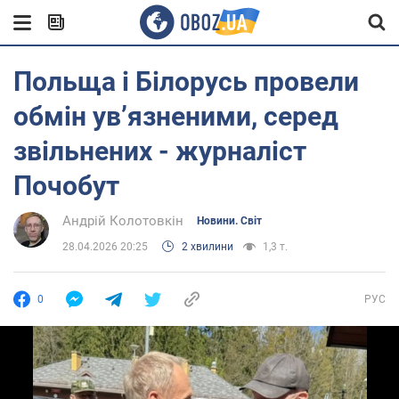
Польща і Білорусь провели
обмін ув’язненими, серед
звільнених - журналіст
Почобут
Андрій Колотовкін
Новини. Світ
28.04.2026 20:25
2 хвилини
1,3 т.
0
РУС