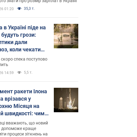
то знати про розмір зарплат в Україні
35,3 т.
26 01:20
 в Україні піде на
 будуть грози:
птики дали
ноз, коли чекати
и погоди
 скоро спека поступово
пить
5,5 т.
26 14:59
мент ракети Ілона
а врізався у
рхню Місяця на
ій швидкості: чим
завершилось
вці вважають, що новий
р допоможе краще
іти процеси зіткнень на