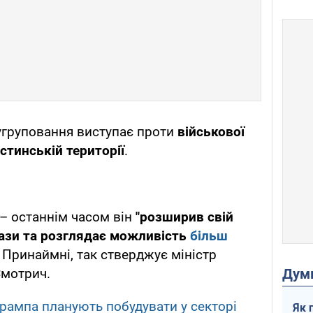
 угруповання виступає проти
військової
стинській території
.
 – останнім часом він
"розширив свій
Гази та розглядає можливість
більш
. Принаймні, так стверджує міністр
Дум
Смотрич.
Трампа планують побудувати у секторі
Як 