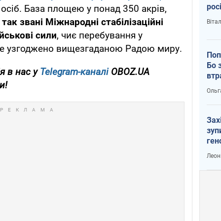
рос
осіб. База площею у понад 350 акрів,
так звані Міжнародні стабілізаційні
Віта
ійськові сили
, чиє перебування у
де узгоджено вищезгаданою Радою миру.
Поп
Бо 
я в нас у
Telegram-каналі
OBOZ.UA
втр
и!
Ольг
Зах
зуп
ген
Леон