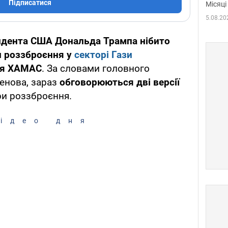
Підписатися
Місяці
5.08.20
идента США Дональда Трампа нібито
н роззброєння у
секторі Гази
ня ХАМАС
. За словами головного
енова, зараз
обговорюються дві версії
и роззброєння.
ідео дня