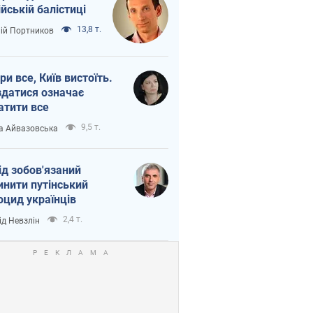
ійській балістиці
13,8 т.
лій Портников
ри все, Київ вистоїть.
здатися означає
атити все
9,5 т.
а Айвазовська
ід зобов'язаний
инити путінський
оцид українців
2,4 т.
ід Невзлін