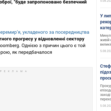
5.08.20
 зброї, "буде запропоновано безпечний
У ли
рекор
кате
еремир’я, укладеного за посередництва
опри
Минуло
тного прогресу у відновленні сектору
живій 
великі
loomberg. Однією з причин цього є той
5.08.20
брою, як передбачалося
Стеф
підо
проси
Прокур
епізод
заході
перех
5.08.20