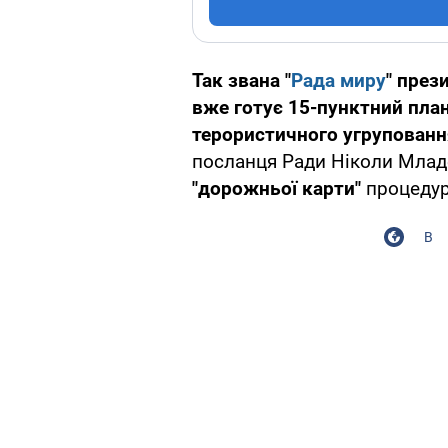
Так звана "
Рада миру
" през
вже готує 15-пунктний пла
терористичного угрупован
посланця Ради Ніколи Млад
"дорожньої карти"
процедур
В