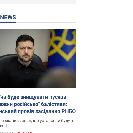
P NEWS
їна буде знищувати пускові
овки російської балістики:
нський провів засідання РНБО
держави заявив, що установки будуть
ані