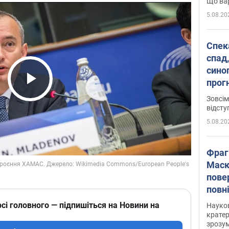
Що вар
5.08.20
Спека
спад,
сино
прог
Play Video
змін
Зовсім
відсту
5.08.20
Фраг
Маск
пове
повн
усе 
сі головного — підпишіться на Новини на
Науко
крате
зрозум