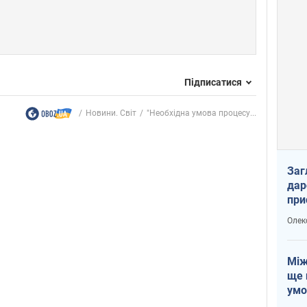
Підписатися
Новини. Світ
"Необхідна умова процесу...
Заг
дар
при
доп
Олек
Між
ще 
умо
Без