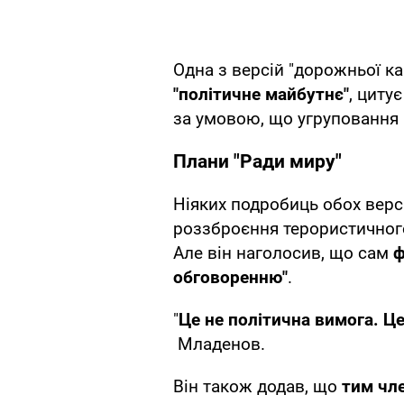
Одна з версій "дорожньої к
"політичне майбутнє"
, циту
за умовою, що угруповання 
Плани "Ради миру"
Ніяких подробиць обох верс
роззброєння терористичног
Але він наголосив, що сам
ф
обговоренню"
.
"
Це не політична вимога. Ц
Младенов.
Він також додав, що
тим чле