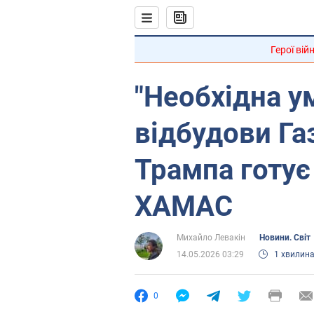
Герої вій
"Необхідна у
відбудови Га
Трампа готує
ХАМАС
Михайло Левакін
Новини. Світ
14.05.2026 03:29
1 хвилин
0