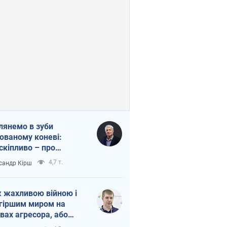
лянемо в зуби
ованому коневі:
скіпливо – про
омогу Україні
4,7 т.
сандр Кірш
 жахливою війною і
гіршим миром на
вах агресора, або
вихідність – теж