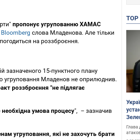
TO
арти"
пропонує угрупованню ХАМАС
є
Bloomberg
слова Младенова. Але тільки
погодиться на роззброєння.
ій зазначеного 15-пунктного плану
о угруповання Младенов не оприлюднив.
акт роззброєння "не підлягає
Укра
устан
е необхідна умова процесу
", – зазначив
Зеле
Глава 
атаков
нам угруповання, які не захочуть брати