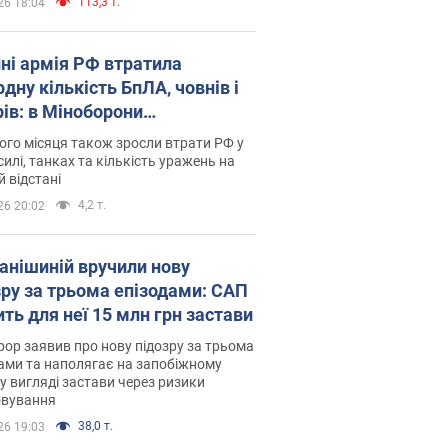
113,3 т.
26 18:04
пні армія РФ втратила
дну кількість БпЛА, човнів і
рів: в Міноборони
люднили статистику
го місяця також зросли втрати РФ у
силі, танках та кількість уражень на
й відстані
4,2 т.
26 20:02
анішиній вручили нову
зру за трьома епізодами: САП
ть для неї 15 млн грн застави
ор заявив про нову підозру за трьома
ами та наполягає на запобіжному
 у вигляді застави через ризики
овування
38,0 т.
26 19:03