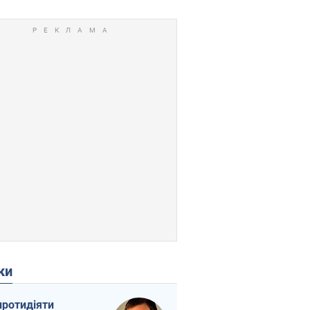
ки
протидіяти