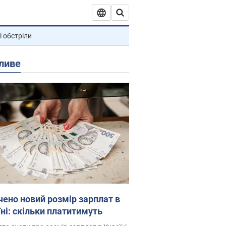
і обстріли
ливе
чено новий розмір зарплат в
їні: скільки платитимуть