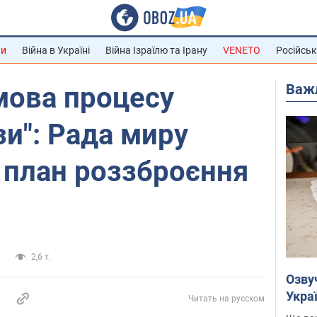
ни
Війна в Україні
Війна Ізраїлю та Ірану
VENETO
Російськ
Важ
мова процесу
зи": Рада миру
 план роззброєння
а
2,6 т.
Озву
Укра
Читать на русском