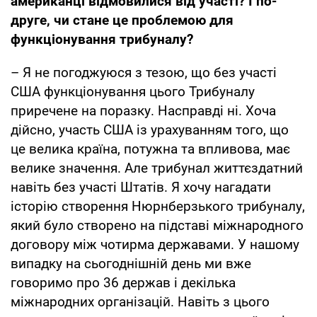
американці відмовилися від участі? І по-
друге, чи стане це проблемою для
функціонування трибуналу?
– Я не погоджуюся з тезою, що без участі
США функціонування цього Трибуналу
приречене на поразку. Насправді ні. Хоча
дійсно, участь США із урахуванням того, що
це велика країна, потужна та впливова, має
велике значення. Але трибунал життєздатний
навіть без участі Штатів. Я хочу нагадати
історію створення Нюрнберзького трибуналу,
який було створено на підставі міжнародного
договору між чотирма державами. У нашому
випадку на сьогоднішній день ми вже
говоримо про 36 держав і декілька
міжнародних організацій. Навіть з цього