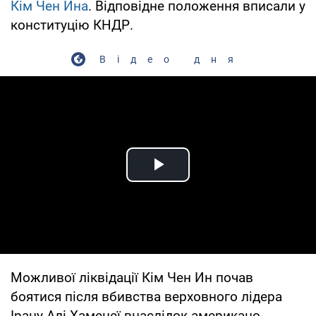
Кім Чен Ина
. Відповідне положення вписали у
конституцію КНДР.
Відео дня
Play Video
Можливої ліквідації Кім Чен Ин почав
боятися після вбивства верховного лідера
Ірану Алі Хаменеї внаслідок американо-