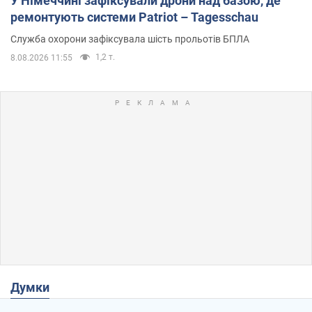
У Німеччині зафіксували дрони над базою, де
ремонтують системи Patriot – Tagesschau
Служба охорони зафіксувала шість прольотів БПЛА
1,2 т.
8.08.2026 11:55
Думки