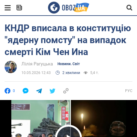
КНДР вписала в конституцію
"ядерну помсту" на випадок
смерті Кім Чен Ина
Лілія Рагуцька
Новини. Світ
10.05.2026 12:43
2 хвилини
5,4 т.
0
РУС