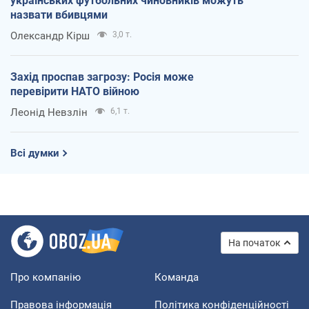
українських футбольних чиновників можуть
назвати вбивцями
Олександр Кірш
3,0 т.
Захід проспав загрозу: Росія може
перевірити НАТО війною
Леонід Невзлін
6,1 т.
Всі думки
На початок
Про компанію
Команда
Правова інформація
Політика конфіденційності