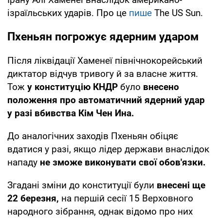
ізраїльських ударів. Про це
пише
The US Sun.
Пхеньян погрожує ядерним ударом
Після ліквідації Хаменеї північнокорейський
диктатор відчув тривогу й за власне життя.
Тож
у конституцію КНДР
було
внесено
положення про автоматичний ядерний удар
у разі вбивства Кім Чен Ина.
До аналогічних заходів Пхеньян обіцяє
вдатися у разі, якщо лідер держави внаслідок
нападу
не зможе виконувати свої обов'язки.
Згадані зміни до конституції були
внесені ще
22 березня,
на першій сесії 15 Верховного
народного зібрання, однак відомо про них