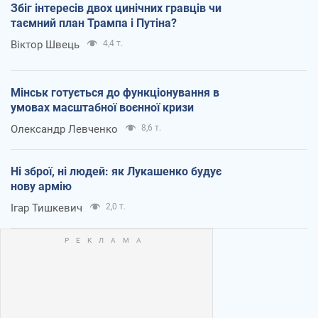
Збіг інтересів двох цинічних гравців чи
таємний план Трампа і Путіна?
Віктор Швець
4,4 т.
Мінськ готується до функціонування в
умовах масштабної воєнної кризи
Олександр Левченко
8,6 т.
Ні зброї, ні людей: як Лукашенко будує
нову армію
Ігар Тишкевич
2,0 т.