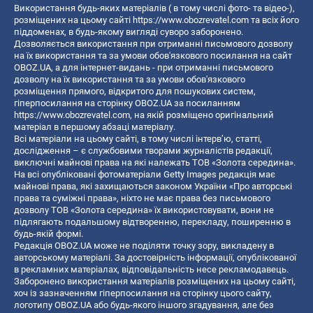
Використання будь-яких матеріалів ( в тому числі фото- та відео-),
розміщених на цьому сайті
https://www.obozrevatel.com
та всіх його
піддоменах, в будь-якому вигляді суворо заборонено.
Дозволяється використання при отриманні письмового дозволу
на їх використання та за умови обов'язкового посилання на сайт
OBOZ.UA, а для інтернет-видань - при отриманні письмового
дозволу на їх використання та за умови обов'язкового
розміщення прямого, відкритого для пошукових систем,
гіперпосилання на сторінку OBOZ.UA за посиланням
https://www.obozrevatel.com
, на якій розміщено оригінальний
матеріал в першому абзаці матеріалу.
Всі матеріали на цьому сайті, в тому числі інтерв’ю, статті,
дослідження – є службовими творами журналістів редакції,
виключні майнові права на які належать ТОВ «Золота середина».
На всі опубліковані фотоматеріали Getty Images редакція має
майнові права, які захищаються законом України «Про авторські
права та суміжні права», ніхто не має права без письмового
дозволу ТОВ «Золота середина» їх використовувати, вони не
підлягають подальшому відтворенню, перекладу, поширенню в
будь-якій формі.
Редакція OBOZ.UA може не поділяти точку зору, викладену в
авторському матеріалі. За достовірність інформації, опублікованої
в рекламних матеріалах, відповідальність несе рекламодавець.
Заборонено використання матеріалів розміщених на цьому сайті,
хоч із зазначенням гіперпосилання на сторінку цього сайту,
логотипу OBOZ.UA або будь-якого іншого згадування, але без