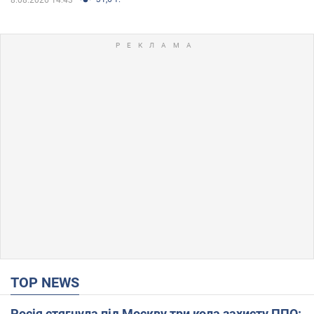
TOP NEWS
Росія стягнула під Москву три кола захисту ППО: