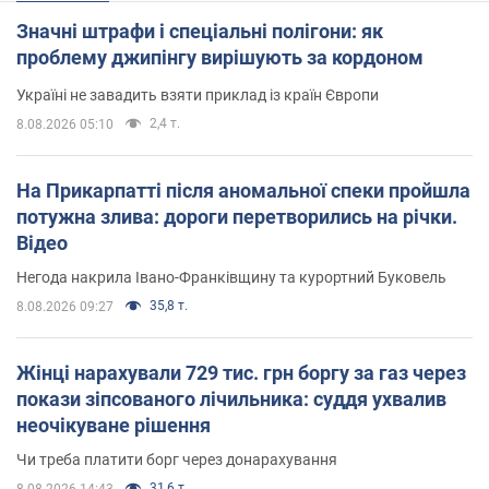
Значні штрафи і спеціальні полігони: як
проблему джипінгу вирішують за кордоном
Україні не завадить взяти приклад із країн Європи
2,4 т.
8.08.2026 05:10
На Прикарпатті після аномальної спеки пройшла
потужна злива: дороги перетворились на річки.
Відео
Негода накрила Івано-Франківщину та курортний Буковель
35,8 т.
8.08.2026 09:27
Жінці нарахували 729 тис. грн боргу за газ через
покази зіпсованого лічильника: суддя ухвалив
неочікуване рішення
Чи треба платити борг через донарахування
31,6 т.
8.08.2026 14:43