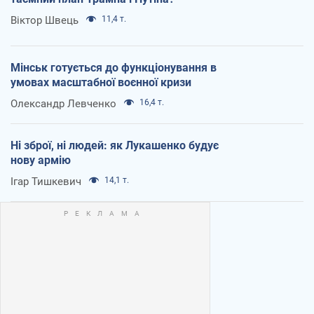
Віктор Швець
11,4 т.
Мінськ готується до функціонування в
умовах масштабної воєнної кризи
Олександр Левченко
16,4 т.
Ні зброї, ні людей: як Лукашенко будує
нову армію
Ігар Тишкевич
14,1 т.