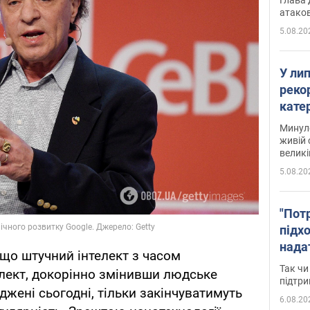
атаков
5.08.20
У ли
рекор
кате
опри
Минуло
живій 
великі
5.08.20
"Пот
підх
нада
що штучний інтелект з часом
дост
Так чи
лект, докорінно змінивши людське
прим
підтр
джені сьогодні, тільки закінчуватимуть
6.08.20