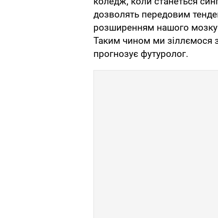
коледж, коли станеться син
дозволять передовим тенд
розширенням нашого мозку 
Таким чином ми зіллємося з Ш
прогнозує футуролог.