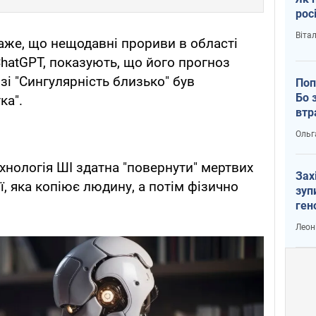
рос
Віта
аже, що нещодавні прориви в області
 ChatGPT, показують, що його прогноз
зі "Сингулярність близько" був
Поп
Бо 
ка".
втр
Ольг
хнологія ШІ здатна "повернути" мертвих
Зах
ї, яка копіює людину, а потім фізично
зуп
ген
Леон