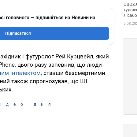
диси
OBOZ.U
Горсь
художн
Лісабо
Дмит
сі головного — підпишіться на Новини на
в По
5.08.20
Підписатися
хідник і футуролог Рей Курцвейл, який
iPhone, цього разу запевнив, що люди
ним інтелектом
, ставши безсмертними
ений також спрогнозував, що ШІ
ьких.
ідео дня