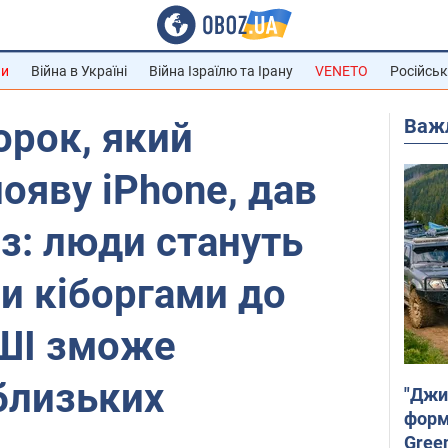
ни
Війна в Україні
Війна Ізраїлю та Ірану
VENETO
Російськ
Важ
орок, який
ояву iPhone, дав
з: люди стануть
и кіборгами до
 ШІ зможе
близьких
"Джи
форму
Gree