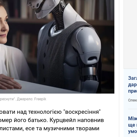
Заг
дар
при
доп
Олек
вати над технологією "воскресіння"
Між
помер його батько. Курцвейл наповнив
ще 
 листами, есе та музичними творами
умо