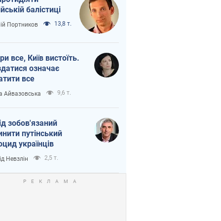
ійській балістиці
13,8 т.
лій Портников
ри все, Київ вистоїть.
здатися означає
атити все
9,6 т.
а Айвазовська
ід зобов'язаний
инити путінський
оцид українців
2,5 т.
ід Невзлін