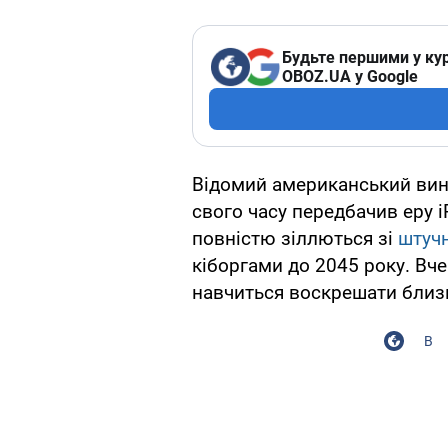
Будьте першими у кур
OBOZ.UA у Google
Відомий американський вина
свого часу передбачив еру 
повністю зіллються зі
штуч
кіборгами до 2045 року. Вч
навчиться воскрешати близ
В