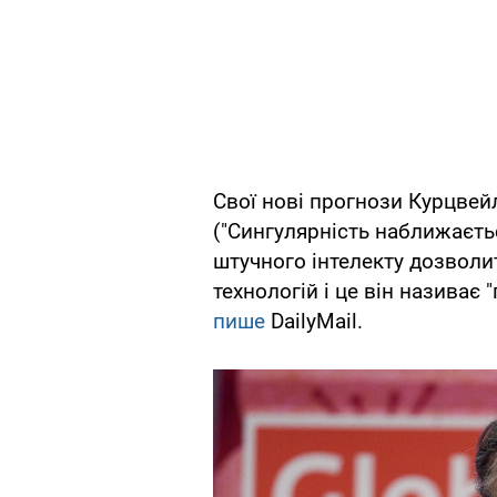
Свої нові прогнози Курцвейл 
("Сингулярність наближаєть
штучного інтелекту дозвол
технологій і це він називає
пише
DailyMail.