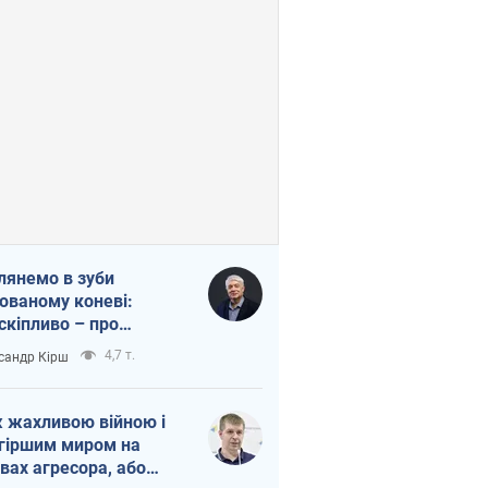
лянемо в зуби
ованому коневі:
скіпливо – про
омогу Україні
4,7 т.
сандр Кірш
 жахливою війною і
гіршим миром на
вах агресора, або