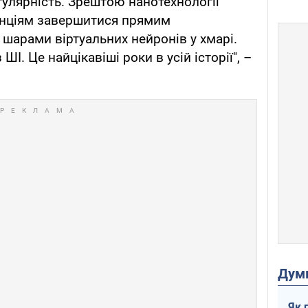
гулярність. Зрештою нанотехнології
енціям завершитися прямим
шарами віртуальних нейронів у хмарі.
І. Це найцікавіші роки в усій історії", –
Дум
Як 