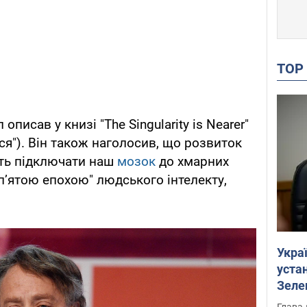
TO
описав у книзі "The Singularity is Nearer"
ся"). Він також наголосив, що розвиток
ить підключати наш
мозок
до хмарних
 "п’ятою епохою" людського інтелекту,
Укра
устан
Зеле
Глава 