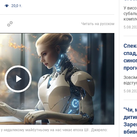
20,0 т.
У висо
субаль
комплек
Читать на русском
сотень
5.08.20
Спека
спад,
сино
прог
змін
Зовсім
відсту
Play Video
5.08.20
"Чи, 
дити
Заре
вбив