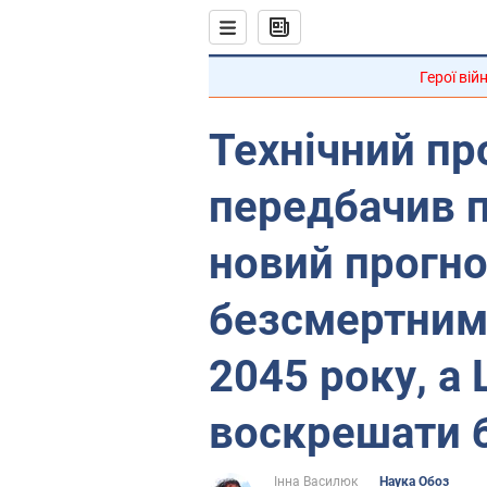
Герої вій
Технічний пр
передбачив п
новий прогно
безсмертним
2045 року, а
воскрешати 
Інна Василюк
Наука Обоз