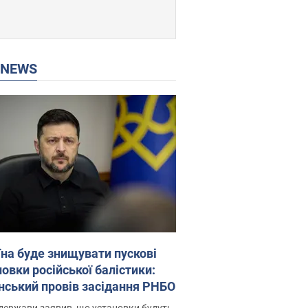
P NEWS
їна буде знищувати пускові
овки російської балістики:
нський провів засідання РНБО
держави заявив, що установки будуть