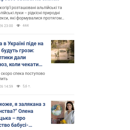
когір'ї розташовані альпійські та
пійські луки – рідкісні природні
си, які формувалися протягом
 років
444
26 23:00
 в Україні піде на
 будуть грози:
птики дали
ноз, коли чекати
и погоди
 скоро спека поступово
пить
5,6 т.
26 14:59
може, я залякана з
нства?" Олена
цька – про
ство бабусі-