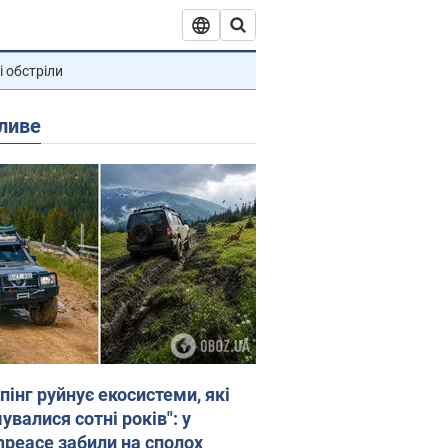
і обстріли
ливе
пінг руйнує екосистеми, які
валися сотні років": у
npeace забили на сполох