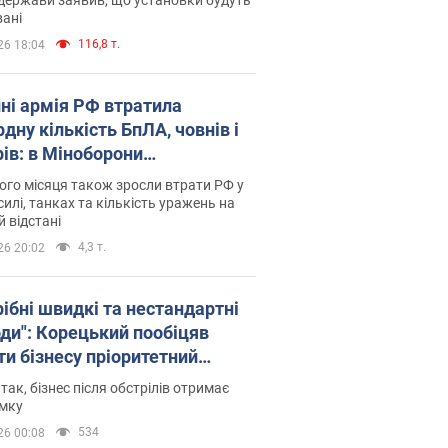
ані
116,8 т.
26 18:04
пні армія РФ втратила
дну кількість БпЛА, човнів і
рів: в Міноборони
люднили статистику
го місяця також зросли втрати РФ у
силі, танках та кількість уражень на
й відстані
4,3 т.
26 20:02
рібні швидкі та нестандартні
оди": Корецький пообіцяв
ти бізнесу пріоритетний
уп до наявних складських
 так, бізнес після обстрілів отримає
іщень
имку
534
26 00:08