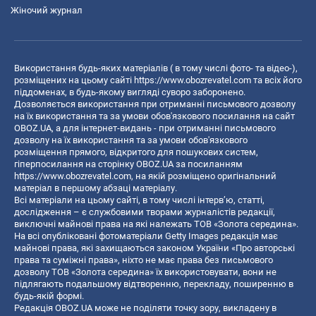
Жіночий журнал
Використання будь-яких матеріалів ( в тому числі фото- та відео-),
розміщених на цьому сайті
https://www.obozrevatel.com
та всіх його
піддоменах, в будь-якому вигляді суворо заборонено.
Дозволяється використання при отриманні письмового дозволу
на їх використання та за умови обов'язкового посилання на сайт
OBOZ.UA, а для інтернет-видань - при отриманні письмового
дозволу на їх використання та за умови обов'язкового
розміщення прямого, відкритого для пошукових систем,
гіперпосилання на сторінку OBOZ.UA за посиланням
https://www.obozrevatel.com
, на якій розміщено оригінальний
матеріал в першому абзаці матеріалу.
Всі матеріали на цьому сайті, в тому числі інтерв’ю, статті,
дослідження – є службовими творами журналістів редакції,
виключні майнові права на які належать ТОВ «Золота середина».
На всі опубліковані фотоматеріали Getty Images редакція має
майнові права, які захищаються законом України «Про авторські
права та суміжні права», ніхто не має права без письмового
дозволу ТОВ «Золота середина» їх використовувати, вони не
підлягають подальшому відтворенню, перекладу, поширенню в
будь-якій формі.
Редакція OBOZ.UA може не поділяти точку зору, викладену в