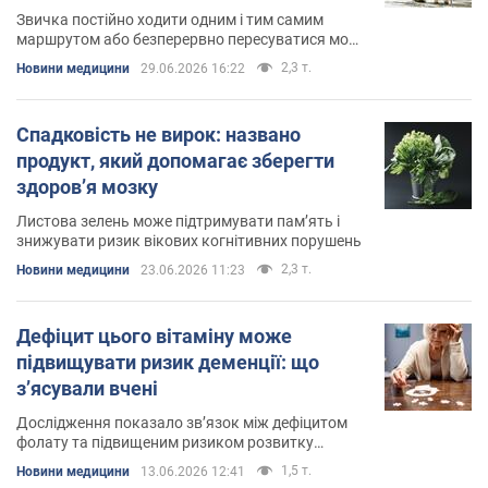
Звичка постійно ходити одним і тим самим
маршрутом або безперервно пересуватися може
бути одним із проявів деменції
2,3 т.
Новини медицини
29.06.2026 16:22
Спадковість не вирок: названо
продукт, який допомагає зберегти
здоров’я мозку
Листова зелень може підтримувати пам’ять і
знижувати ризик вікових когнітивних порушень
2,3 т.
Новини медицини
23.06.2026 11:23
Дефіцит цього вітаміну може
підвищувати ризик деменції: що
з’ясували вчені
Дослідження показало зв’язок між дефіцитом
фолату та підвищеним ризиком розвитку
деменції у людей старшого віку
1,5 т.
Новини медицини
13.06.2026 12:41