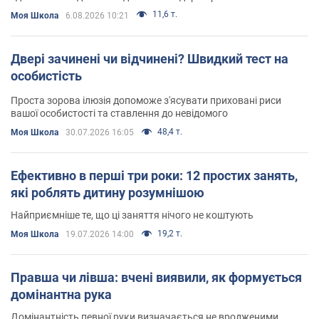
11,6 т.
Моя Школа
6.08.2026 10:21
Двері зачинені чи відчинені? Швидкий тест на
особистість
Проста зорова ілюзія допоможе з'ясувати приховані риси
вашої особистості та ставлення до невідомого
48,4 т.
Моя Школа
30.07.2026 16:05
Ефективно в перші три роки: 12 простих занять,
які роблять дитину розумнішою
Найприємніше те, що ці заняття нічого не коштують
19,2 т.
Моя Школа
19.07.2026 14:00
Правша чи лівша: вчені виявили, як формується
домінантна рука
Домінантність певної руки визначається не вродженими