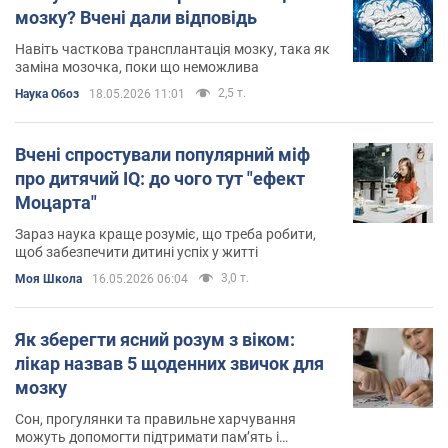
мозку? Вчені дали відповідь
Навіть часткова трансплантація мозку, така як
заміна мозочка, поки що неможлива
2,5 т.
Наука Обоз
18.05.2026 11:01
Вчені спростували популярний міф
про дитячий IQ: до чого тут "ефект
Моцарта"
Зараз наука краще розуміє, що треба робити,
щоб забезпечити дитині успіх у житті
3,0 т.
Моя Школа
16.05.2026 06:04
Як зберегти ясний розум з віком:
лікар назвав 5 щоденних звичок для
мозку
Сон, прогулянки та правильне харчування
можуть допомогти підтримати пам’ять і