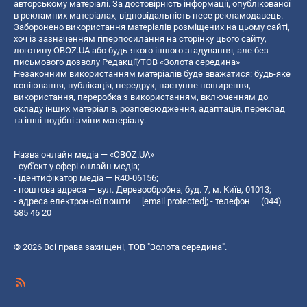
авторському матеріалі. За достовірність інформації, опублікованої
в рекламних матеріалах, відповідальність несе рекламодавець.
Заборонено використання матеріалів розміщених на цьому сайті,
хоч із зазначенням гіперпосилання на сторінку цього сайту,
логотипу OBOZ.UA або будь-якого іншого згадування, але без
письмового дозволу Редакції/ТОВ «Золота середина»
Незаконним використанням матеріалів буде вважатися: будь-яке
копiювання, публiкацiя, передрук, наступне поширення,
використання, переробка з використанням, включенням до
складу інших матеріалів, розповсюдження, адаптація, переклад
та інші подібні зміни матеріалу.
Назва онлайн медіа — «OBOZ.UA»
- суб'єкт у сфері онлайн медіа;
- ідентифікатор медіа — R40-06156;
- поштова адреса — вул. Деревообробна, буд. 7, м. Київ, 01013;
- адреса електронної пошти —
[email protected]
; - телефон — (044)
585 46 20
© 2026 Всі права захищені, ТОВ "Золота середина".