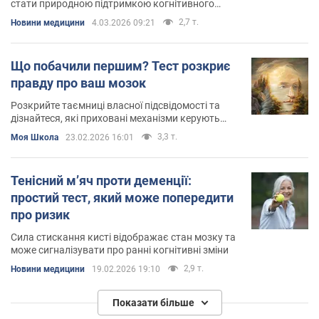
стати природною підтримкою когнітивного
здоров’я
2,7 т.
Новини медицини
4.03.2026 09:21
Що побачили першим? Тест розкриє
правду про ваш мозок
Розкрийте таємниці власної підсвідомості та
дізнайтеся, які приховані механізми керують
вашим мисленням
3,3 т.
Моя Школа
23.02.2026 16:01
Тенісний м’яч проти деменції:
простий тест, який може попередити
про ризик
Сила стискання кисті відображає стан мозку та
може сигналізувати про ранні когнітивні зміни
2,9 т.
Новини медицини
19.02.2026 19:10
Показати більше