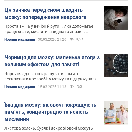
Ця звичка перед сном шкодить
мозку: попередження невролога
Проста зміна у вечірній рутині, яка допомагає
краще спати, мислити швидше та знизити
ризики когнітивного старіння
3,5 т.
Новини медицини
30.03.2026 21:20
Чорниця для мозку: маленька ягода з
великим ефектом для пам’яті
Чорниця здатна покращувати пам’ять,
посилювати кровообіг у мозку та підтримувати
його здоров’я з віком
753
Новини медицини
15.03.2026 11:13
Їжа для мозку: як овочі покращують
пам’ять, концентрацію та ясність
мислення
Листова зелень, буряк і яскраві овочі можуть