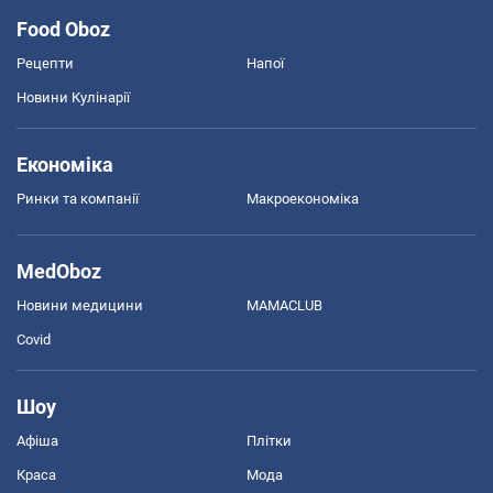
Food Oboz
Рецепти
Напої
Новини Кулінарії
Економіка
Ринки та компанії
Макроекономіка
MedOboz
Новини медицини
MAMACLUB
Covid
Шоу
Афіша
Плітки
Краса
Мода