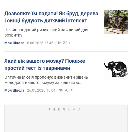
Дозвольте їм падати! Як бруд, дерева
і синці будують дитячий інтелект
Це виправданий ризик, який важливий для
розвитку
2,1 т.
Моя Школа
6.06.2026 17:45
Який вік вашого мозку? Покаже
простий тест із тваринами
Оптична ілюзія пропонує визначити рівень
молодості вашого розуму за кількістю
розпізнаних на малюнку істот
4,7 т.
Моя Школа
26.05.2026 16:04