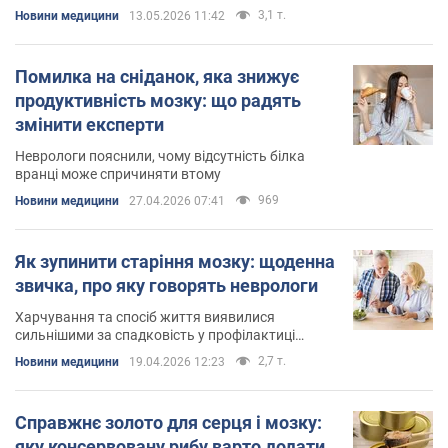
концентрацію на роки
3,1 т.
Новини медицини
13.05.2026 11:42
Помилка на сніданок, яка знижує
продуктивність мозку: що радять
змінити експерти
Неврологи пояснили, чому відсутність білка
вранці може спричиняти втому
969
Новини медицини
27.04.2026 07:41
Як зупинити старіння мозку: щоденна
звичка, про яку говорять неврологи
Харчування та спосіб життя виявилися
сильнішими за спадковість у профілактиці
деменції
2,7 т.
Новини медицини
19.04.2026 12:23
Справжнє золото для серця і мозку:
яку консервовану рибу варто додати