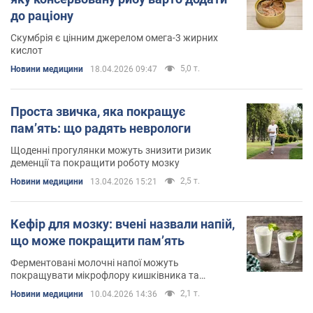
до раціону
Скумбрія є цінним джерелом омега-3 жирних
кислот
5,0 т.
Новини медицини
18.04.2026 09:47
Проста звичка, яка покращує
пам’ять: що радять неврологи
Щоденні прогулянки можуть знизити ризик
деменції та покращити роботу мозку
2,5 т.
Новини медицини
13.04.2026 15:21
Кефір для мозку: вчені назвали напій,
що може покращити пам’ять
Ферментовані молочні напої можуть
покращувати мікрофлору кишківника та
когнітивне здоров’я
2,1 т.
Новини медицини
10.04.2026 14:36