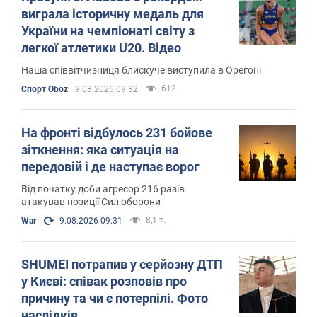
виграла історичну медаль для
України на чемпіонаті світу з
легкої атлетики U20. Відео
Наша співвітчизниця блискуче виступила в Орегоні
612
Спорт Oboz
9.08.2026 09:32
На фронті відбулось 231 бойове
зіткнення: яка ситуація на
передовій і де наступає ворог
Від початку доби агресор 216 разів
атакував позиції Сил оборони
8,1 т.
War
9.08.2026 09:31
SHUMEI потрапив у серйозну ДТП
у Києві: співак розповів про
причину та чи є потерпілі. Фото
наслідків