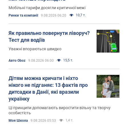
Мобільні тарифи досягли критичної межі
10,7 т.
Ринки та компанії
9.08.2026 06:20
Як правильно повернути ліворуч?
Тест для водіїв
Уважні впораються швидко
15,5 т.
Авто Oboz
9.08.2026 06:00
Дітям можна кричати і ніхто
нікого не підганяє: 13 фактів про
дитсадки в Данії, які вразили
українку
Ці принципи допомагають виростити вільну та творчу
особистість
1,4 т.
Моя Школа
9.08.2026 05:53