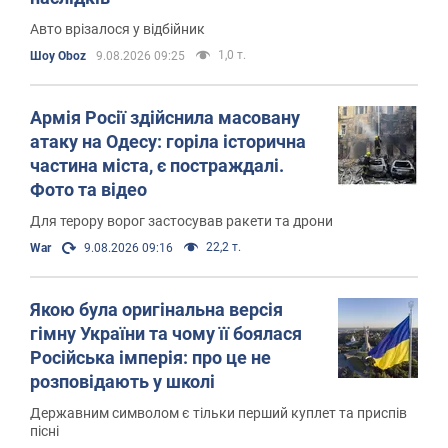
Авто врізалося у відбійник
1,0 т.
Шоу Oboz
9.08.2026 09:25
Армія Росії здійснила масовану
атаку на Одесу: горіла історична
частина міста, є постраждалі.
Фото та відео
Для терору ворог застосував ракети та дрони
22,2 т.
War
9.08.2026 09:16
Якою була оригінальна версія
гімну України та чому її боялася
Російська імперія: про це не
розповідають у школі
Державним символом є тільки перший куплет та приспів
пісні