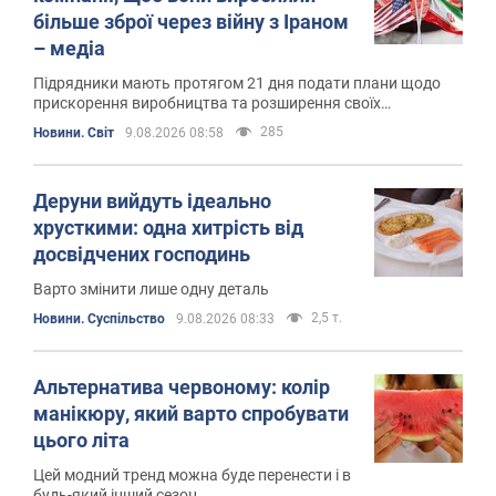
більше зброї через війну з Іраном
– медіа
Підрядники мають протягом 21 дня подати плани щодо
прискорення виробництва та розширення своїх
потужностей
285
Новини. Світ
9.08.2026 08:58
Деруни вийдуть ідеально
хрусткими: одна хитрість від
досвідчених господинь
Варто змінити лише одну деталь
2,5 т.
Новини. Суспільство
9.08.2026 08:33
Альтернатива червоному: колір
манікюру, який варто спробувати
цього літа
Цей модний тренд можна буде перенести і в
будь-який інший сезон