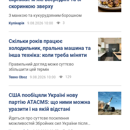
скоринкою зверху
З манкою та кукурудзяним борошном
3
Кулінарія
9.08.2026 10:00
Скільки років працює
холодильник, пральна машина та
інша техніка: коли треба міняти
Правильний догляд може суттєво
збільшити цей термін
129
Техно Oboz
9.08.2026 10:00
США пообіцяли Україні нову
партію ATACMS: що ними можна
уразити і на якій відстані
Йдеться про суттєве посилення
можливостей Збройних сил України після
тривалої перерви