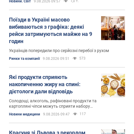
1,0 т.
Новини. Світ
9.08.2026 09:57
Поїзди в Україні масово
вибиваються з графіка: деякі
рейси затримуються майже на 9
годин
Українців попередили про серйозні перебої з рухом
573
Ринки та компанії
9.08.2026 09:51
Які продукти сприяють
накопиченню жиру на спині:
дієтологи дали відповідь
Солодощі, алкоголь, рафіновані продукти та
картопляні чіпси можуть сприяти набору
зайвої ваги
117
Новини медицини
9.08.2026 09:47
Красуня зі Львова з рекордом