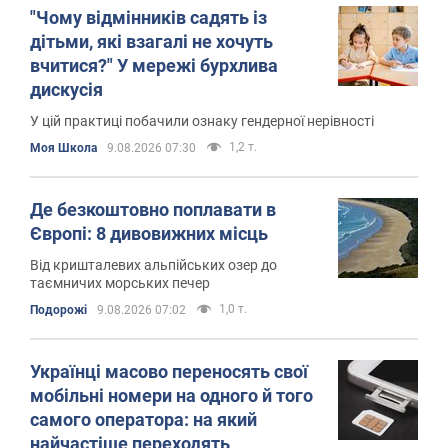
"Чому відмінників садять із
дітьми, які взагалі не хочуть
вчитися?" У мережі бурхлива
дискусія
У цій практиці побачили ознаку гендерної нерівності
1,2 т.
Моя Школа
9.08.2026 07:30
Де безкоштовно поплавати в
Європі: 8 дивовижних місць
Від кришталевих альпійських озер до
таємничих морських печер
1,0 т.
Подорожі
9.08.2026 07:02
Українці масово переносять свої
мобільні номери на одного й того
самого оператора: на який
найчастіше переходять