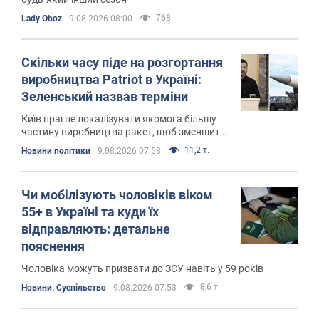
768
Lady Oboz
9.08.2026 08:00
Скільки часу піде на розгортання
виробництва Patriot в Україні:
Зеленський назвав терміни
Київ прагне локалізувати якомога більшу
частину виробництва ракет, щоб зменшити
залежність від постачання компонентів з
11,2 т.
Новини політики
9.08.2026 07:58
інших країн
Чи мобілізують чоловіків віком
55+ в Україні та куди їх
відправляють: детальне
пояснення
Чоловіка можуть призвати до ЗСУ навіть у 59 років
8,6 т.
Новини. Суспільство
9.08.2026 07:53