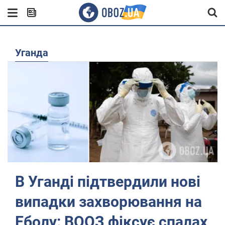
Уганда
В Уганді підтвердили нові
випадки захворювання на
Еболу: ВООЗ фіксує спалах