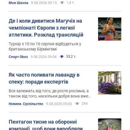
1,4 т.
Моя Школа
9.08.2026 09:15
Де і коли дивитися Магучіх на
чемпіонаті Європи з легкої
атлетики. Розклад трансляцій
Турнір з 10 по 16 серпня відбудеться у
британському Бірмінгемі
35,2 т.
Спорт Oboz
9.08.2026 09:04
Як часто поливати лаванду в
спеку: поради експертів
Все залежить від того, де росте рослина, а
також від того, наскільки добре вона вже
вкорінилася
294
Новини. Суспільство
9.08.2026 09:00
Пентагон тисне на оборонні
компанії, щоб вони виробляли