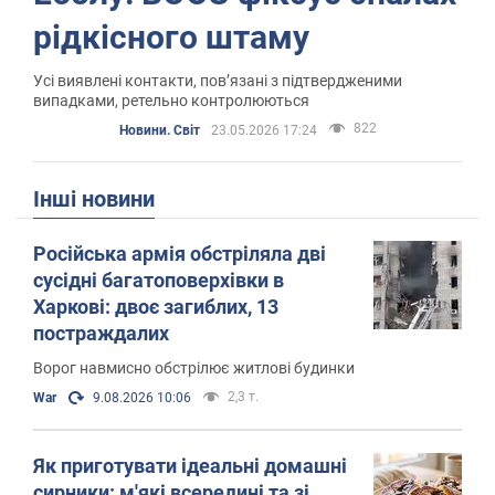
рідкісного штаму
Усі виявлені контакти, пов’язані з підтвердженими
випадками, ретельно контролюються
822
Новини. Світ
23.05.2026 17:24
Інші новини
Російська армія обстріляла дві
сусідні багатоповерхівки в
Харкові: двоє загиблих, 13
постраждалих
Ворог навмисно обстрілює житлові будинки
2,3 т.
War
9.08.2026 10:06
Як приготувати ідеальні домашні
сирники: м'які всередині та зі