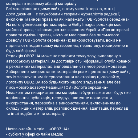
матеріал в першому абзаці матеріалу.
Всі матеріали на цьому сайті, в тому числі інтерв’ю, статті,
дослідження – є службовими творами журналістів редакції,
виключні майнові права на які належать ТОВ «Золота середина».
На всі опубліковані фотоматеріали Getty Images редакція має
майнові права, які захищаються законом України «Про авторські
права та суміжні права», ніхто не має права без письмового
дозволу ТОВ «Золота середина» їх використовувати, вони не
підлягають подальшому відтворенню, перекладу, поширенню в
будь-якій формі.
Редакція OBOZ.UA може не поділяти точку зору, викладену в
авторському матеріалі. За достовірність інформації, опублікованої
в рекламних матеріалах, відповідальність несе рекламодавець.
Заборонено використання матеріалів розміщених на цьому сайті,
хоч із зазначенням гіперпосилання на сторінку цього сайту,
логотипу OBOZ.UA або будь-якого іншого згадування, але без
письмового дозволу Редакції/ТОВ «Золота середина»
Незаконним використанням матеріалів буде вважатися: будь-яке
копiювання, публiкацiя, передрук, наступне поширення,
використання, переробка з використанням, включенням до
складу інших матеріалів, розповсюдження, адаптація, переклад
та інші подібні зміни матеріалу.
Назва онлайн медіа — «OBOZ.UA»
- суб'єкт у сфері онлайн медіа;