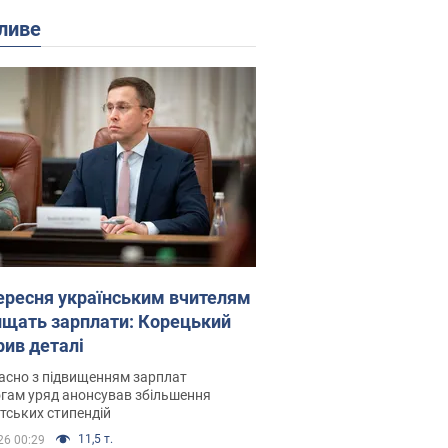
ливе
вересня українським вчителям
ищать зарплати: Корецький
рив деталі
асно з підвищенням зарплат
гам уряд анонсував збільшення
тських стипендій
11,5 т.
26 00:29