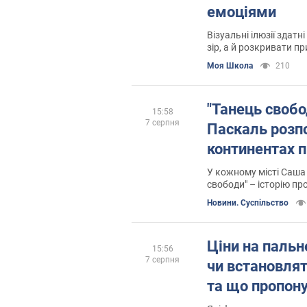
емоціями
Візуальні ілюзії здат
зір, а й розкривати п
нашого підсвідомого 
Моя Школа
210
"Танець свобо
15:58
7 серпня
Паскаль розпо
континентах п
У кожному місті Саша
свободи" – історію про
віру в мрію
Новини. Суспільство
Ціни на пальн
15:56
7 серпня
чи встановлят
та що пропон