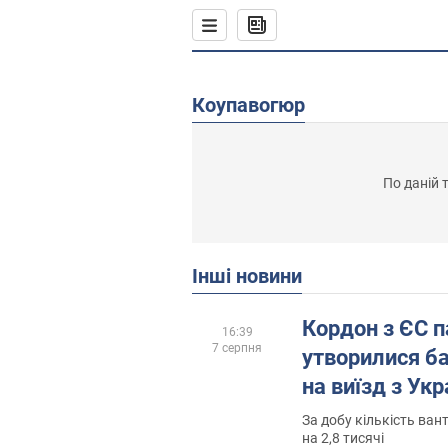
Коупавогюр
По даній 
Інші новини
Кордон з ЄС п
16:39
7 серпня
утворилися ба
на виїзд з Укр
За добу кількість ван
на 2,8 тисячі