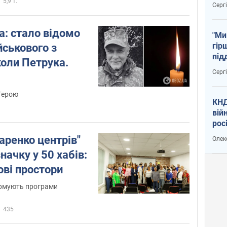
тем
5,9 т.
Серг
а: стало відомо
"Ми
гір
йськового з
під
оли Петрука.
рак
Серг
 Герою
КНД
вій
рос
пів
аренко центрів"
Олек
сою
начку у 50 хабів:
ові простори
ормують програми
435