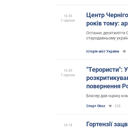
Центр Черніг
16:30
7 серпня
років тому: а
Останнє десятиліття 
стародавньому україн
Історія міст України
"Терористи": 
16:30
7 серпня
розкритикува
повернення Ро
Боксер дав оцінку ком
Спорт Oboz
228
Гортензії зацв
16:18