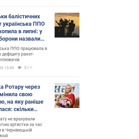
ьки балістичних
т українська ППО
опила в липні: у
борони назвали
у
нська ППО працювала в
 дефіциту ракет-
оплювачів
5,1 т.
26 15:09
ка Ротару через
змінила свою
ю, на яку раніше
лася: скільки
мувала співачка
ату не врахували
тню артистки за час
 в Чернівецькій
онії