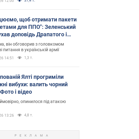
37,4 т.
26 12:00
цюємо, щоб отримати пакети
кетами для ППО": Зеленський
ухав доповідь Драпатого і
сував нові кроки
а, він обговорив з головкомом
і питання в українській армії
1,3 т.
26 14:51
упованій Ялті прогриміли
жні вибухи: валить чорний
Фото і відео
 ймовірно, опинилося під атакою
4,8 т.
26 13:26