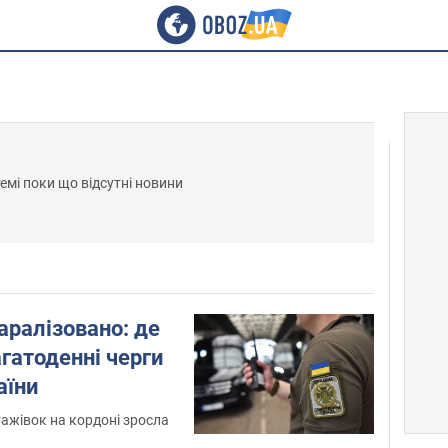
темі поки що відсутні новини
аралізовано: де
гатоденні черги
аїни
тажівок на кордоні зросла