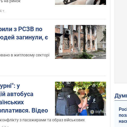
ь на ринок
4 т.
рили з РСЗВ по
вано в житловому секторі
рні": у
ій автобуса
Дум
аїнських
Рос
поплатився. Відео
поз
я конфлікту з пасажирами та образ військових
нас