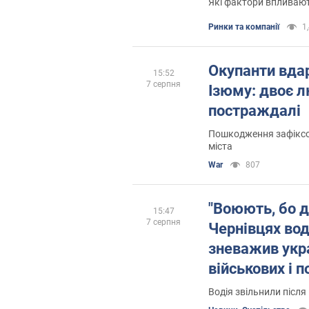
Які фактори впливают
Ринки та компанії
1,
Окупанти вда
15:52
7 серпня
Ізюму: двоє людей загинули, є
постраждалі
Пошкодження зафіксо
міста
War
807
"Воюють, бо ду
15:47
7 серпня
Чернівцях вод
зневажив укр
військових і 
Водія звільнили післ