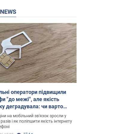
P NEWS
льні оператори підвищили
и "до межі", але якість
ку деградувала: чи варто
житись на ціни
іни на мобільний зв'язок зросли у
 разів і як поліпшити якість інтернету
ефоні