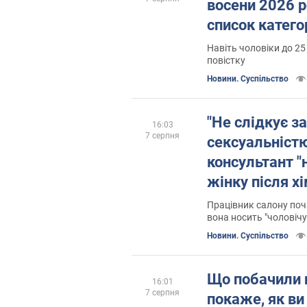
восени 2026 р
список катего
Навіть чоловіки до 2
повістку
Новини. Суспільство
"Не слідкує за
16:03
7 серпня
сексуальністю"
консультант "
жінку після хі
розгорівся ск
Працівник салону поч
вона носить "чоловіч
Новини. Суспільство
Що побачили 
16:01
7 серпня
покаже, як ви