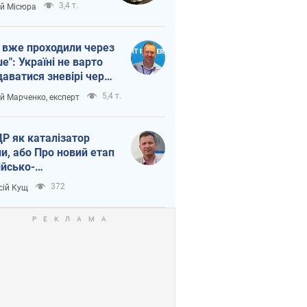
п війни
3,4 т.
ій Місюра
 вже проходили через
ше": Україні не варто
даватися зневірі через
етний терор
5,4 т.
ій Марченко, експерт
Р як каталізатор
ни, або Про новий етап
ійсько-
нічнокорейського
372
сій Кущ
зу