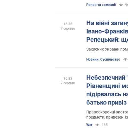
Ринки та компанії
9
На війні заги
16:36
7 серпня
Івано-Франкі
Репецький: щ
Захисник України пом
Новини. Суспільство
Небезпечний "
16:33
7 серпня
Рівненщині м
підірвалась на
батько привіз 
відео 18+
Правоохоронці вкотре
предмети, привезені і
War
165