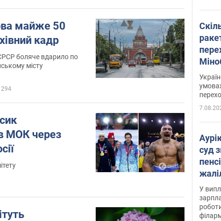
ова майже 50
Скіл
раке
рхівний кадр
перех
СРСР боляче вдарило по
Міно
ському місту
цифр
Украї
умовах
294
перех
7.08.20
Усик
в МОК через
Аурі
сії
суд 
пенсі
ітету
жалі
отри
У випл
зарпла
роботи
ітуть
філарм