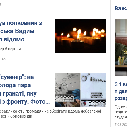
6
Важ
нув полковник з
вська Вадим
о відомо
ер 6 серпня
459
сувенір": на
З 1 
олода пара
підв
 гранаті, яку
розк
із фронту. Фото і
Одноч
 закликають громадян не зберігати вдома небезпечні
педаго
з зони бойових дій
студен
7.08.20