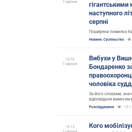
7 серпня
гігантськими 
наступного лі
серпні
Поширена помилка ба
Новини. Суспільство
Вибухи у Виш
16:16
7 серпня
Бондаренко з
правоохоронці
чоловіка судді
За його словами, знач
відповідали вимогам б
Розслідування
1,9 т.
Кого мобілізу
16:13
7 серпня