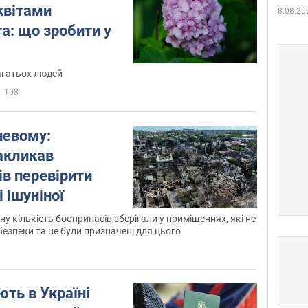
квітами
8.08.20
та: що зробити у
гатьох людей
108
невому:
акликав
в перевірити
 Ішуніної
ну кількість боєприпасів зберігали у приміщеннях, які не
езпеки та не були призначені для цього
ють в Україні