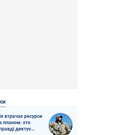
ки
ія втрачає ресурси
а планом: хто
правді диктує