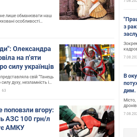
7.08.20
ні не лише обманювати наш
"Пра
риховані особливості
з ра
сприйняття
засл
анон
Зокрем
ди": Олександра
кадров
віла на п'яти
7.08.20
ро силу українців
В ок
 представляла свій "Танець
поту
 силу духу, незламність і
дим. 
63
Місто,
дронів
е поповзли вгору:
7.08.20
ь АЗС 100 грн/л
ує АМКУ