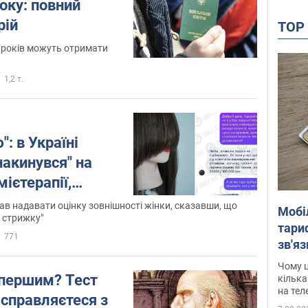
оку: повний
рій
TO
5 років можуть отримати
1,2 т.
: в Україні
накинувся" на
мієтерапії,
андал. Фото
ав надавати оцінку зовнішності жінки, сказавши, що
Мобі
у стрижку"
тариф
771
зв'яз
скар
Чому ц
першим? Тест
кілька
на тел
 справляєтеся з