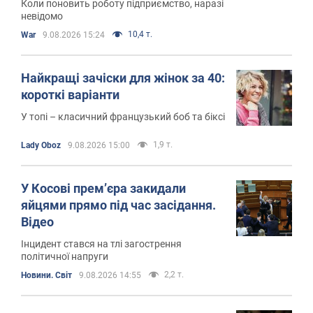
Коли поновить роботу підприємство, наразі
невідомо
10,4 т.
War
9.08.2026 15:24
Найкращі зачіски для жінок за 40:
короткі варіанти
У топі – класичний французький боб та біксі
1,9 т.
Lady Oboz
9.08.2026 15:00
У Косові прем’єра закидали
яйцями прямо під час засідання.
Відео
Інцидент стався на тлі загострення
політичної напруги
2,2 т.
Новини. Світ
9.08.2026 14:55