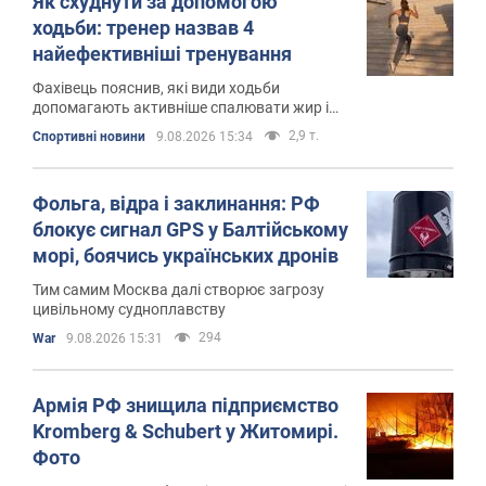
Як схуднути за допомогою
ходьби: тренер назвав 4
найефективніші тренування
Фахівець пояснив, які види ходьби
допомагають активніше спалювати жир і
покращити витривалість
2,9 т.
Спортивні новини
9.08.2026 15:34
Фольга, відра і заклинання: РФ
блокує сигнал GPS у Балтійському
морі, боячись українських дронів
Тим самим Москва далі створює загрозу
цивільному судноплавству
294
War
9.08.2026 15:31
Армія РФ знищила підприємство
Kromberg & Schubert у Житомирі.
Фото