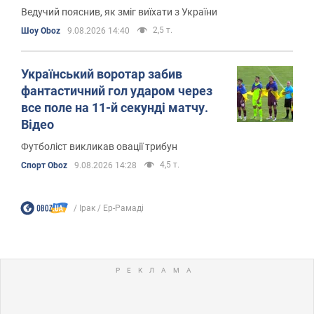
Ведучий пояснив, як зміг виїхати з України
2,5 т.
Шоу Oboz
9.08.2026 14:40
Український воротар забив
фантастичний гол ударом через
все поле на 11-й секунді матчу.
Відео
Футболіст викликав овації трибун
4,5 т.
Спорт Oboz
9.08.2026 14:28
Ірак
Ер-Рамаді