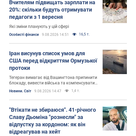
Вчителям підвищать зарплати на
20%: скільки будуть отримувати
педагоги з 1 вересня
Які зміни планують у цій сфері
16,5 т.
Особисті фінанси
9.08.2026 14:51
Іран висунув список умов для
США перед відкриттям Ормузької
протоки
Тегеран вимагає від Вашингтона припинити
блокаду, вивести війська та компенсувати
збитки, завдані Ірану під час війни
1,4 т.
Новини. Світ
9.08.2026 14:47
"Втікати не збираюся". 41-річного
Славу Дьоміна "рознесли" за
відпустку за кордоном: як він
відреагував на хейт