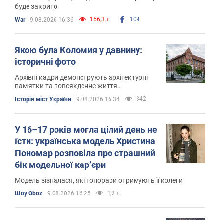
буде закрито
156,3 т.
104
War
9.08.2026 16:36
Якою була Коломия у давнину:
історичні фото
Архівні кадри демонструють архітектурні
пам'ятки та повсякденне життя
старовинного галицького міста
342
Історія міст України
9.08.2026 16:34
У 16–17 років могла цілий день не
їсти: українська модель Христина
Пономар розповіла про страшний
бік модельної кар’єри
Модель зізналася, які гонорари отримують її колеги
1,9 т.
Шоу Oboz
9.08.2026 16:25