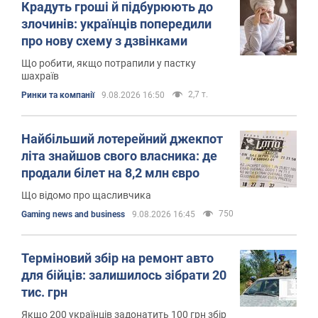
Крадуть гроші й підбурюють до
злочинів: українців попередили
про нову схему з дзвінками
Що робити, якщо потрапили у пастку
шахраїв
2,7 т.
Ринки та компанії
9.08.2026 16:50
Найбільший лотерейний джекпот
літа знайшов свого власника: де
продали білет на 8,2 млн євро
Що відомо про щасливчика
750
Gaming news and business
9.08.2026 16:45
Терміновий збір на ремонт авто
для бійців: залишилось зібрати 20
тис. грн
Якщо 200 українців задонатить 100 грн збір