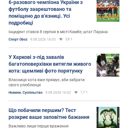
6-разового чемпіона України з
футболу заарештовано та
поміщено до в'язниці. Усі
подробиці
Інцидент стався 8 серпня в місті Камбе, штат Парана
3,8 т.
Спорт Oboz
9.08.2026 16:03
У Харкові з-під завалів
багатоповерхівки витягли живого
кота: щемливі фото порятунку
Власниця кота вже прямує, аби забрати
свого улюбленця
1,7 т.
Новини. Суспільство
9.08.2026 16:02
Що побачили першим? Тест
розкриє ваше заповітне бажання
Важливо лише перше враження