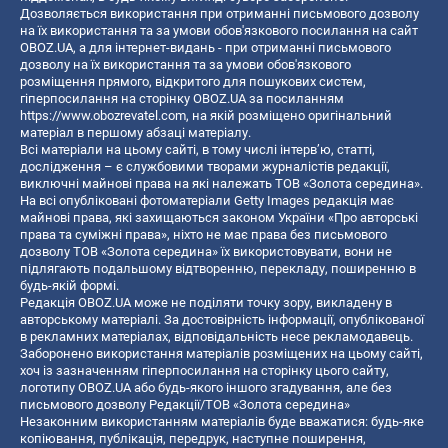
Дозволяється використання при отриманні письмового дозволу
на їх використання та за умови обов'язкового посилання на сайт
OBOZ.UA, а для інтернет-видань - при отриманні письмового
дозволу на їх використання та за умови обов'язкового
розміщення прямого, відкритого для пошукових систем,
гіперпосилання на сторінку OBOZ.UA за посиланням
https://www.obozrevatel.com
, на якій розміщено оригінальний
матеріал в першому абзаці матеріалу.
Всі матеріали на цьому сайті, в тому числі інтерв’ю, статті,
дослідження – є службовими творами журналістів редакції,
виключні майнові права на які належать ТОВ «Золота середина».
На всі опубліковані фотоматеріали Getty Images редакція має
майнові права, які захищаються законом України «Про авторські
права та суміжні права», ніхто не має права без письмового
дозволу ТОВ «Золота середина» їх використовувати, вони не
підлягають подальшому відтворенню, перекладу, поширенню в
будь-якій формі.
Редакція OBOZ.UA може не поділяти точку зору, викладену в
авторському матеріалі. За достовірність інформації, опублікованої
в рекламних матеріалах, відповідальність несе рекламодавець.
Заборонено використання матеріалів розміщених на цьому сайті,
хоч із зазначенням гіперпосилання на сторінку цього сайту,
логотипу OBOZ.UA або будь-якого іншого згадування, але без
письмового дозволу Редакції/ТОВ «Золота середина»
Незаконним використанням матеріалів буде вважатися: будь-яке
копiювання, публiкацiя, передрук, наступне поширення,