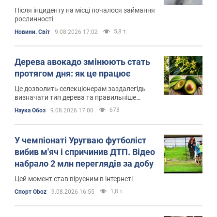
Після інциденту на місці почалося займання
рослинності
5,8 т.
Новини. Світ
9.08.2026 17:02
Дерева авокадо змінюють стать
протягом дня: як це працює
Це дозволить селекціонерам заздалегідь
визначати тип дерева та правильніше
планувати посадки
678
Наука Обоз
9.08.2026 17:00
У чемпіонаті Уругваю футболіст
вибив м'яч і спричинив ДТП. Відео
набрало 2 млн переглядів за добу
Цей момент став вірусним в інтернеті
1,8 т.
Спорт Oboz
9.08.2026 16:55