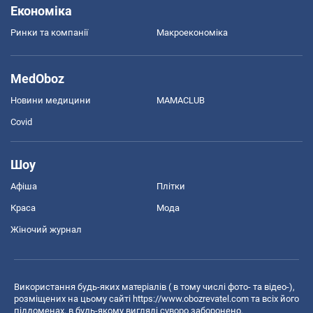
Економіка
Ринки та компанії
Макроекономіка
MedOboz
Новини медицини
MAMACLUB
Covid
Шоу
Афіша
Плітки
Краса
Мода
Жіночий журнал
Використання будь-яких матеріалів ( в тому числі фото- та відео-),
розміщених на цьому сайті
https://www.obozrevatel.com
та всіх його
піддоменах, в будь-якому вигляді суворо заборонено.