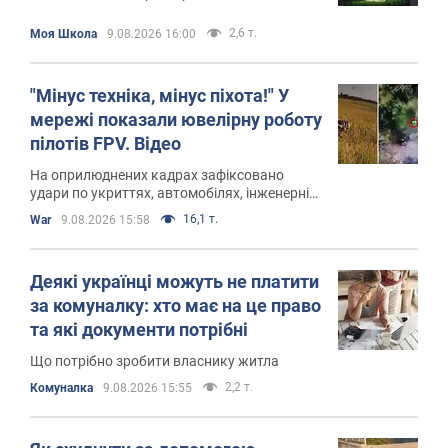
2,6 т.
Моя Школа
9.08.2026 16:00
"Мінус техніка, мінус піхота!" У
мережі показали ювелірну роботу
пілотів FPV. Відео
На оприлюднених кадрах зафіксовано
удари по укриттях, автомобілях, інженерній
техніці та живій силі російських військ
16,1 т.
War
9.08.2026 15:58
Деякі українці можуть не платити
за комуналку: хто має на це право
та які документи потрібні
Що потрібно зробити власнику житла
2,2 т.
Комуналка
9.08.2026 15:55