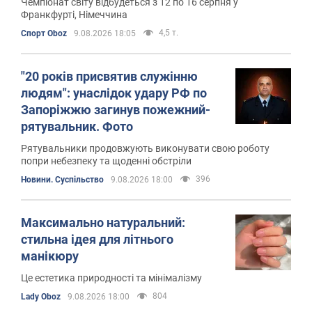
Чемпіонат світу відбудеться з 12 по 16 серпня у
Франкфурті, Німеччина
4,5 т.
Спорт Oboz
9.08.2026 18:05
"20 років присвятив служінню
людям": унаслідок удару РФ по
Запоріжжю загинув пожежний-
рятувальник. Фото
Рятувальники продовжують виконувати свою роботу
попри небезпеку та щоденні обстріли
396
Новини. Суспільство
9.08.2026 18:00
Максимально натуральний:
стильна ідея для літнього
манікюру
Це естетика природності та мінімалізму
804
Lady Oboz
9.08.2026 18:00