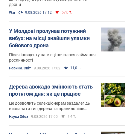
дрони
57,0 т.
War
9.08.2026 17:12
У Молдові пролунав потужний
вибух: на місці знайшли уламки
бойового дрона
Після інциденту на місці почалося займання
рослинності
11,0 т.
Новини. Світ
9.08.2026 17:02
Дерева авокадо змінюють стать
протягом дня: як це працює
Це дозволить селекціонерам заздалегідь
визначати тип дерева та правильніше
планувати посадки
1,4 т.
Наука Обоз
9.08.2026 17:00