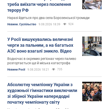
треба виїхати через посилення
терору РФ
Наразі йдеться про два села Борозенської громади
924
Новини. Суспільство
9.08.2026 18:39
У Росії вишукувались величезні
черги за пальним, а на багатьох
АЗС воно взагалі зникло. Відео
Водночас в окремих регіонах через паливо
розгортається ще й міська катастрофа
735
Новини Росії
9.08.2026 18:21
Абсолютну чемпіонку України з
художньої гімнастики виключили
зі збірної України напередодні
початку чемпіонату світу