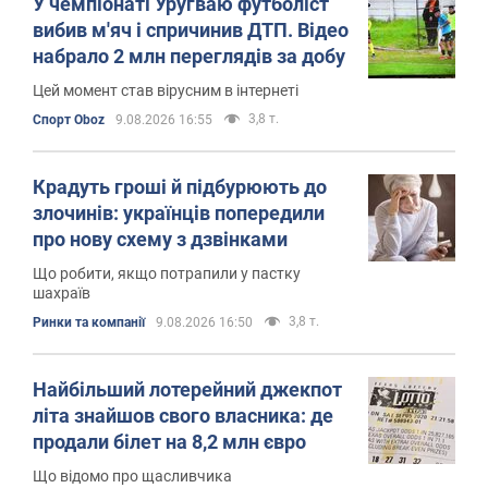
У чемпіонаті Уругваю футболіст
вибив м'яч і спричинив ДТП. Відео
набрало 2 млн переглядів за добу
Цей момент став вірусним в інтернеті
3,8 т.
Спорт Oboz
9.08.2026 16:55
Крадуть гроші й підбурюють до
злочинів: українців попередили
про нову схему з дзвінками
Що робити, якщо потрапили у пастку
шахраїв
3,8 т.
Ринки та компанії
9.08.2026 16:50
Найбільший лотерейний джекпот
літа знайшов свого власника: де
продали білет на 8,2 млн євро
Що відомо про щасливчика