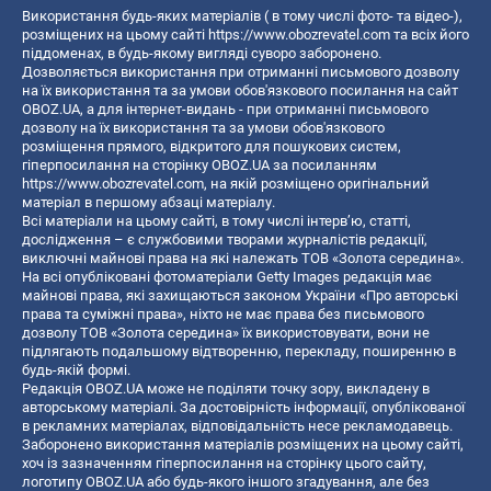
Використання будь-яких матеріалів ( в тому числі фото- та відео-),
розміщених на цьому сайті
https://www.obozrevatel.com
та всіх його
піддоменах, в будь-якому вигляді суворо заборонено.
Дозволяється використання при отриманні письмового дозволу
на їх використання та за умови обов'язкового посилання на сайт
OBOZ.UA, а для інтернет-видань - при отриманні письмового
дозволу на їх використання та за умови обов'язкового
розміщення прямого, відкритого для пошукових систем,
гіперпосилання на сторінку OBOZ.UA за посиланням
https://www.obozrevatel.com
, на якій розміщено оригінальний
матеріал в першому абзаці матеріалу.
Всі матеріали на цьому сайті, в тому числі інтерв’ю, статті,
дослідження – є службовими творами журналістів редакції,
виключні майнові права на які належать ТОВ «Золота середина».
На всі опубліковані фотоматеріали Getty Images редакція має
майнові права, які захищаються законом України «Про авторські
права та суміжні права», ніхто не має права без письмового
дозволу ТОВ «Золота середина» їх використовувати, вони не
підлягають подальшому відтворенню, перекладу, поширенню в
будь-якій формі.
Редакція OBOZ.UA може не поділяти точку зору, викладену в
авторському матеріалі. За достовірність інформації, опублікованої
в рекламних матеріалах, відповідальність несе рекламодавець.
Заборонено використання матеріалів розміщених на цьому сайті,
хоч із зазначенням гіперпосилання на сторінку цього сайту,
логотипу OBOZ.UA або будь-якого іншого згадування, але без