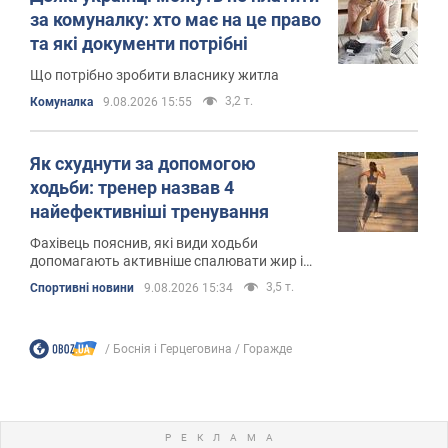
за комуналку: хто має на це право
та які документи потрібні
Що потрібно зробити власнику житла
3,2 т.
Комуналка
9.08.2026 15:55
Як схуднути за допомогою
ходьби: тренер назвав 4
найефективніші тренування
Фахівець пояснив, які види ходьби
допомагають активніше спалювати жир і
покращити витривалість
3,5 т.
Спортивні новини
9.08.2026 15:34
Боснія і Герцеговина
Горажде