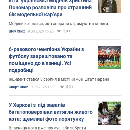
їсти: українська модель Христина
Пономар розповіла про страшний
бік модельної кар’єри
Модель зізналася, які гонорари отримують її колеги
3,0 т.
Шоу Oboz
9.08.2026 16:25
6-разового чемпіона України з
футболу заарештовано та
поміщено до в'язниці. Усі
подробиці
Інцидент стався 8 серпня в місті Камбе, штат Парана
5,0 т.
Спорт Oboz
9.08.2026 16:03
У Харкові з-під завалів
багатоповерхівки витягли живого
кота: щемливі фото порятунку
Власниця кота вже прямує, аби забрати