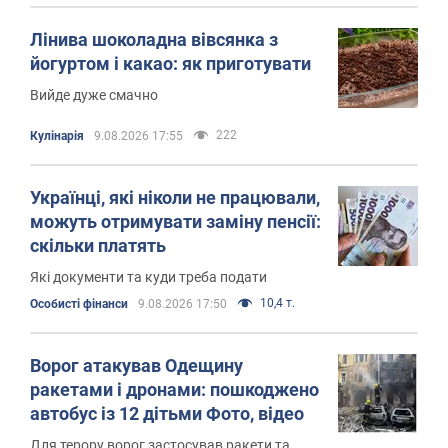
Лінива шоколадна вівсянка з
йогуртом і какао: як приготувати
Вийде дуже смачно
222
Кулінарія
9.08.2026 17:55
Українці, які ніколи не працювали,
можуть отримувати заміну пенсії:
скільки платять
Які документи та куди треба подати
10,4 т.
Особисті фінанси
9.08.2026 17:50
Ворог атакував Одещину
ракетами і дронами: пошкоджено
автобус із 12 дітьми Фото, відео
Для терору ворог застосував ракети та