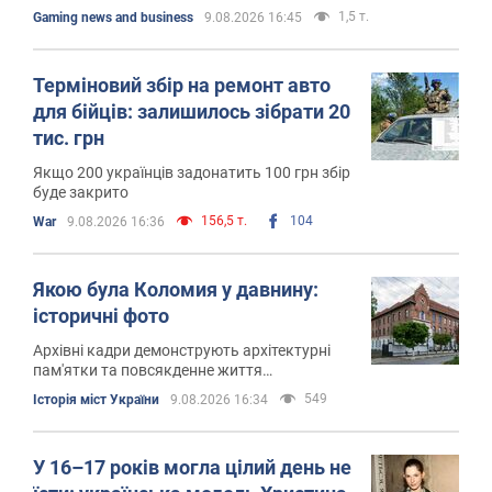
1,5 т.
Gaming news and business
9.08.2026 16:45
Терміновий збір на ремонт авто
для бійців: залишилось зібрати 20
тис. грн
Якщо 200 українців задонатить 100 грн збір
буде закрито
156,5 т.
104
War
9.08.2026 16:36
Якою була Коломия у давнину:
історичні фото
Архівні кадри демонструють архітектурні
пам'ятки та повсякденне життя
старовинного галицького міста
549
Історія міст України
9.08.2026 16:34
У 16–17 років могла цілий день не