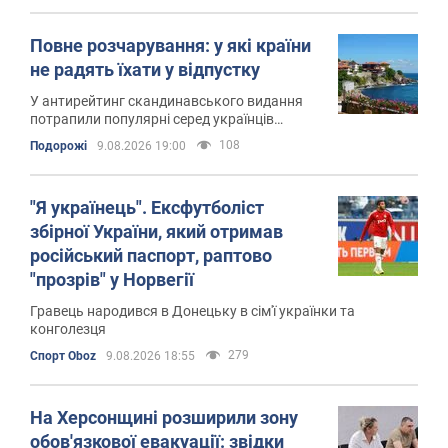
Повне розчарування: у які країни
не радять їхати у відпустку
У антирейтинг скандинавського видання
потрапили популярні серед українців
напрямки
108
Подорожі
9.08.2026 19:00
"Я українець". Ексфутболіст
збірної України, який отримав
російський паспорт, раптово
"прозрів" у Норвегії
Гравець народився в Донецьку в сім'ї українки та
конголезця
279
Спорт Oboz
9.08.2026 18:55
На Херсонщині розширили зону
обов'язкової евакуації: звідки