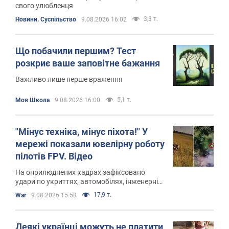
свого улюбленця
3,3 т.
Новини. Суспільство
9.08.2026 16:02
Що побачили першим? Тест
розкриє ваше заповітне бажання
Важливо лише перше враження
5,1 т.
Моя Школа
9.08.2026 16:00
"Мінус техніка, мінус піхота!" У
мережі показали ювелірну роботу
пілотів FPV. Відео
На оприлюднених кадрах зафіксовано
удари по укриттях, автомобілях, інженерній
техніці та живій силі російських військ
17,9 т.
War
9.08.2026 15:58
Деякі українці можуть не платити