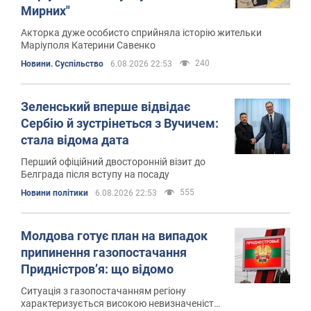
Мирних"
Акторка дуже особисто сприйняла історію жительки
Маріуполя Катерини Савенко
240
Новини. Суспільство
6.08.2026 22:53
Зеленський вперше відвідає
Сербію й зустрінеться з Вучичем:
стала відома дата
Перший офіційний двосторонній візит до
Белграда після вступу на посаду
555
Новини політики
6.08.2026 22:53
Молдова готує план на випадок
припинення газопостачання
Придністров’я: що відомо
Ситуація з газопостачанням регіону
характеризується високою невизначеністю