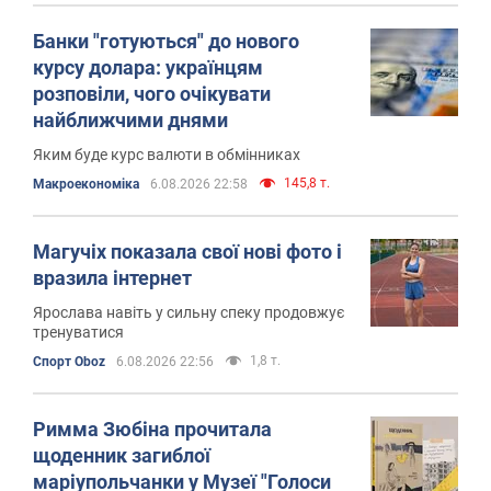
Банки "готуються" до нового
курсу долара: українцям
розповіли, чого очікувати
найближчими днями
Яким буде курс валюти в обмінниках
145,8 т.
Mакроекономіка
6.08.2026 22:58
Магучіх показала свої нові фото і
вразила інтернет
Ярослава навіть у сильну спеку продовжує
тренуватися
1,8 т.
Спорт Oboz
6.08.2026 22:56
Римма Зюбіна прочитала
щоденник загиблої
маріупольчанки у Музеї "Голоси