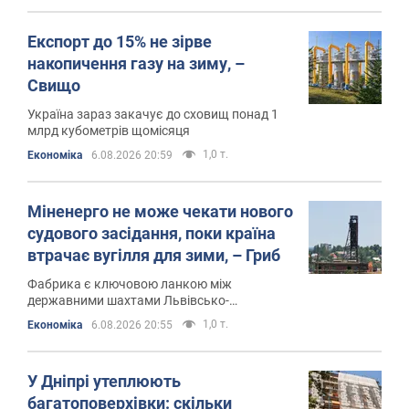
Експорт до 15% не зірве
накопичення газу на зиму, –
Свищо
Україна зараз закачує до сховищ понад 1
млрд кубометрів щомісяця
1,0 т.
Економіка
6.08.2026 20:59
Міненерго не може чекати нового
судового засідання, поки країна
втрачає вугілля для зими, – Гриб
Фабрика є ключовою ланкою між
державними шахтами Львівсько-
Волинського басейну та тепловими
1,0 т.
Економіка
6.08.2026 20:55
електростанціями
У Дніпрі утеплюють
багатоповерхівки: скільки