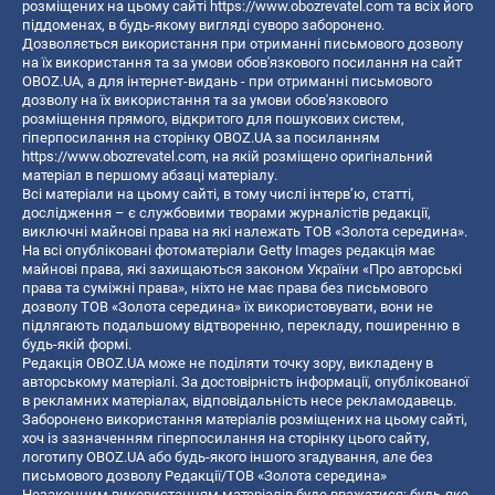
розміщених на цьому сайті
https://www.obozrevatel.com
та всіх його
піддоменах, в будь-якому вигляді суворо заборонено.
Дозволяється використання при отриманні письмового дозволу
на їх використання та за умови обов'язкового посилання на сайт
OBOZ.UA, а для інтернет-видань - при отриманні письмового
дозволу на їх використання та за умови обов'язкового
розміщення прямого, відкритого для пошукових систем,
гіперпосилання на сторінку OBOZ.UA за посиланням
https://www.obozrevatel.com
, на якій розміщено оригінальний
матеріал в першому абзаці матеріалу.
Всі матеріали на цьому сайті, в тому числі інтерв’ю, статті,
дослідження – є службовими творами журналістів редакції,
виключні майнові права на які належать ТОВ «Золота середина».
На всі опубліковані фотоматеріали Getty Images редакція має
майнові права, які захищаються законом України «Про авторські
права та суміжні права», ніхто не має права без письмового
дозволу ТОВ «Золота середина» їх використовувати, вони не
підлягають подальшому відтворенню, перекладу, поширенню в
будь-якій формі.
Редакція OBOZ.UA може не поділяти точку зору, викладену в
авторському матеріалі. За достовірність інформації, опублікованої
в рекламних матеріалах, відповідальність несе рекламодавець.
Заборонено використання матеріалів розміщених на цьому сайті,
хоч із зазначенням гіперпосилання на сторінку цього сайту,
логотипу OBOZ.UA або будь-якого іншого згадування, але без
письмового дозволу Редакції/ТОВ «Золота середина»
Незаконним використанням матеріалів буде вважатися: будь-яке