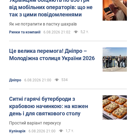
від мобільних операторів: що не
так з цими повідомленнями
Як не потрапити в пастку шахраїв
5,2 т.
Ринки та компанії
6.08.2026 21:02
Це велика перемога! Дніпро –
Молодіжна столиця України 2026
534
Дніпро
6.08.2026 21:00
Ситні гарячі бутерброди з
крабовою начинкою: на кожен
день і для святкового столу
Простий варіант перекусу
1,7 т.
Кулінарія
6.08.2026 21:00