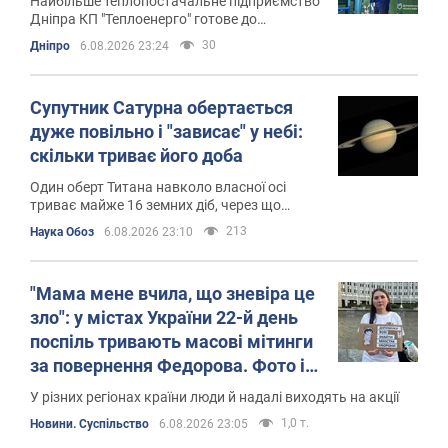
Найбільше теплопостачальне підприємство
Дніпра КП "Теплоенерго" готове до
опалювального сезону
30
Дніпро
6.08.2026 23:24
Супутник Сатурна обертається
дуже повільно і "зависає" у небі:
скільки триває його доба
Один оберт Титана навколо власної осі
триває майже 16 земних діб, через що
Сатурн для частини його поверхні ніколи не
213
Наука Обоз
6.08.2026 23:10
заходить за горизонт
"Мама мене вчила, що зневіра це
зло": у містах України 22-й день
поспіль тривають масові мітинги
за повернення Федорова. Фото і
відео
У різних регіонах країни люди й надалі виходять на акції
1,0 т.
Новини. Суспільство
6.08.2026 23:05