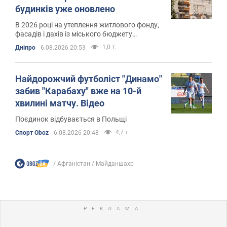
будинків уже оновлено
В 2026 році на утеплення житлового фонду,
фасадів і дахів із міського бюджету
спрямували 300 мільйонів гривень
1,0 т.
Дніпро
6.08.2026 20:53
Найдорожчий футболіст "Динамо"
забив "Карабаху" вже на 10-й
хвилині матчу. Відео
Поєдинок відбувається в Польщі
4,7 т.
Спорт Oboz
6.08.2026 20:48
Афганістан
Майданшахр