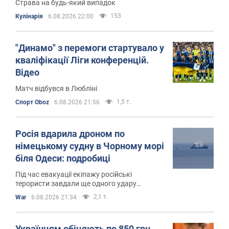
Страва на будь-який випадок
153
Кулінарія
6.08.2026 22:00
"Динамо" з перемоги стартувало у
кваліфікації Ліги конференцій.
Відео
Матч відбувся в Любліні
1,5 т.
Спорт Oboz
6.08.2026 21:56
Росія вдарила дроном по
німецькому судну в Чорному морі
біля Одеси: подробиці
Під час евакуації екіпажу російські
терористи завдали ще одного удару
безпілотником по судну
2,1 т.
War
6.08.2026 21:34
Українцям обіцяють по 850 грн