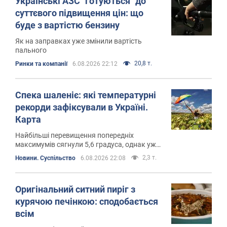
Українські АЗС "готуються" до
суттєвого підвищення цін: що
буде з вартістю бензину
Як на заправках уже змінили вартість
пального
20,8 т.
Ринки та компанії
6.08.2026 22:12
Спека шаленіє: які температурні
рекорди зафіксували в Україні.
Карта
Найбільші перевищення попередніх
максимумів сягнули 5,6 градуса, однак уже
з 7 серпня в частині регіонів очікують
2,3 т.
Новини. Суспільство
6.08.2026 22:08
поступове послаблення спеки
Оригінальний ситний пиріг з
курячою печінкою: сподобається
всім